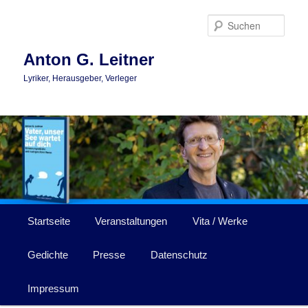
Zum
primären
Such
Inhalt
springen
Anton G. Leitner
Lyriker, Herausgeber, Verleger
Hauptmenü
Startseite
Veranstaltungen
Vita / Werke
Gedichte
Presse
Datenschutz
Impressum