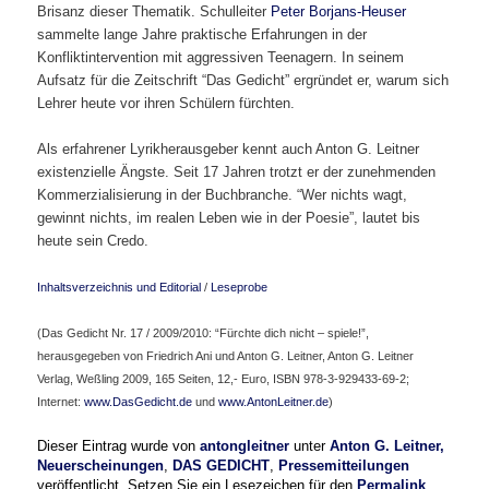
Brisanz dieser Thematik. Schulleiter
Peter Borjans-Heuser
sammelte lange Jahre praktische Erfahrungen in der
Konfliktintervention mit aggressiven Teenagern. In seinem
Aufsatz für die Zeitschrift “Das Gedicht” ergründet er, warum sich
Lehrer heute vor ihren Schülern fürchten.
Als erfahrener Lyrikherausgeber kennt auch Anton G. Leitner
existenzielle Ängste. Seit 17 Jahren trotzt er der zunehmenden
Kommerzialisierung in der Buchbranche. “Wer nichts wagt,
gewinnt nichts, im realen Leben wie in der Poesie”, lautet bis
heute sein Credo.
Inhaltsverzeichnis und Editorial
/
Leseprobe
(Das Gedicht Nr. 17 / 2009/2010: “Fürchte dich nicht – spiele!”,
herausgegeben von Friedrich Ani und Anton G. Leitner, Anton G. Leitner
Verlag, Weßling 2009, 165 Seiten, 12,- Euro, ISBN 978-3-929433-69-2;
Internet:
www.DasGedicht.de
und
www.AntonLeitner.de
)
Dieser Eintrag wurde von
antongleitner
unter
Anton G. Leitner,
Neuerscheinungen
,
DAS GEDICHT
,
Pressemitteilungen
veröffentlicht. Setzen Sie ein Lesezeichen für den
Permalink
.