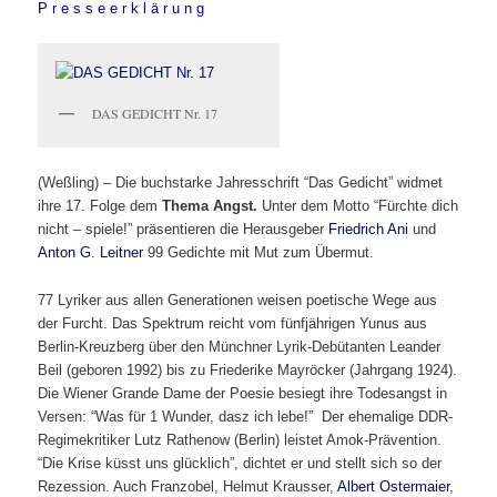
P r e s s e e r k l ä r u n g
DAS GEDICHT Nr. 17
(Weßling) – Die buchstarke Jahresschrift “Das Gedicht” widmet
ihre 17. Folge dem
Thema Angst.
Unter dem Motto “Fürchte dich
nicht – spiele!” präsentieren die Herausgeber
Friedrich Ani
und
Anton G. Leitner
99 Gedichte mit Mut zum Übermut.
77 Lyriker aus allen Generationen weisen poetische Wege aus
der Furcht. Das Spektrum reicht vom fünfjährigen Yunus aus
Berlin-Kreuzberg über den Münchner Lyrik-Debütanten Leander
Beil (geboren 1992) bis zu Friederike Mayröcker (Jahrgang 1924).
Die Wiener Grande Dame der Poesie besiegt ihre Todesangst in
Versen: “Was für 1 Wunder, dasz ich lebe!” Der ehemalige DDR-
Regimekritiker Lutz Rathenow (Berlin) leistet Amok-Prävention.
“Die Krise küsst uns glücklich”, dichtet er und stellt sich so der
Rezession. Auch Franzobel, Helmut Krausser,
Albert Ostermaier
,