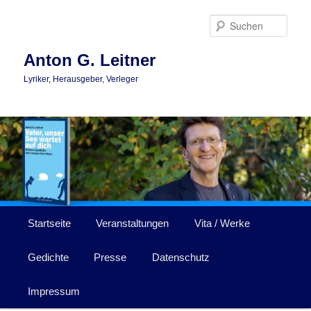
Zum
primären
Such
Inhalt
springen
Anton G. Leitner
Lyriker, Herausgeber, Verleger
Hauptmenü
Startseite
Veranstaltungen
Vita / Werke
Gedichte
Presse
Datenschutz
Impressum