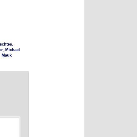
schtes
,
er
,
Michael
i Mauk