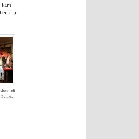
blikum
heute in
 Abend mit
er Bühne…