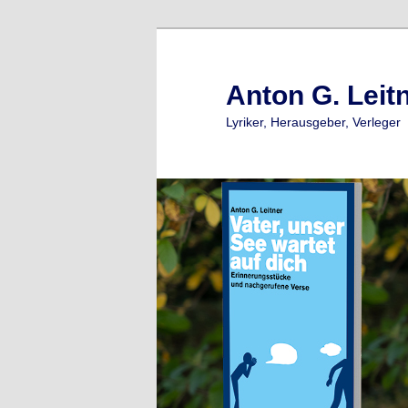
Zum
primären
Inhalt
Anton G. Leit
springen
Lyriker, Herausgeber, Verleger