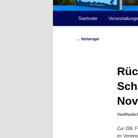
Hauptmenü
Startseite
Veranstaltung
Beitragsnavigation
←
Vorheriger
Rüc
Sch
Nov
Veröffentli
Zur 288. 
im Vereins