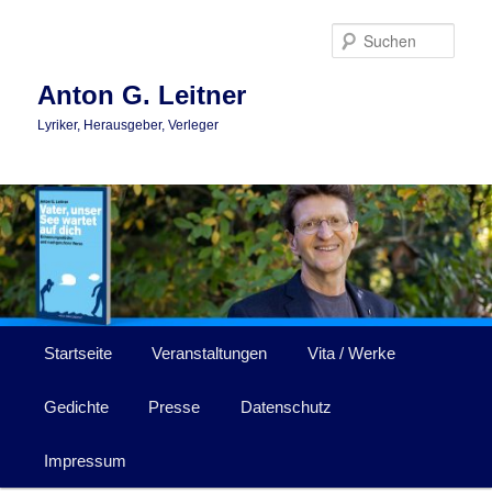
Zum
primären
Such
Inhalt
springen
Anton G. Leitner
Lyriker, Herausgeber, Verleger
Hauptmenü
Startseite
Veranstaltungen
Vita / Werke
Gedichte
Presse
Datenschutz
Impressum