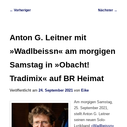
Beitragsnavigation
←
Vorheriger
Nächster
→
Anton G. Leitner mit
»Wadlbeissn« am morgigen
Samstag in »Obacht!
Tradimix« auf BR Heimat
Veröffentlicht am
24. September 2021
von
Eike
Am morgigen Samstag,
25. September 2021,
stellt Anton G. Leitner
seinen neuen Solo-
Lyrikband
»Wadlbeissn«