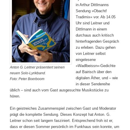
in Arthur Dittlmanns
Sendung »Obacht!
Tradimix« vor. Ab 14.05
Uhr sind Leitner und
Dittlmann in einem
durchaus auch kritisch
hinterfragenden Gespräch
zu erleben. Dazu gehen
von Leitner selbst
eingelesene
»Wadlbeissn«-Gedichte
Anton G. Leitner präsentiert seinen
auf Bairisch über den
neuen Solo-Lyrikband.
digitalen Äther, und – wie
Foto: Peter Boerboom
in dieser Sendereihe
üblich – sind auch vom Gast ausgesuchte Musikstücke zu
hören.
Ein geistreiches Zusammenspiel zwischen Gast und Moderator
prägt die komplette Sendung. Dieses Konzept hat Anton. G.
Leitner schon seit langem fasziniert. Entsprechend froh ist er,
dass er diesen Sommer persönlich im Funkhaus sein konnte, um