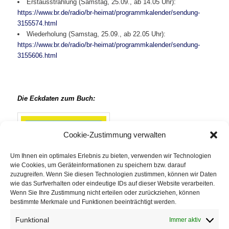
Erstausstrahlung (Samstag, 25.09., ab 14.05 Uhr):
https://www.br.de/radio/br-heimat/programmkalender/sendung-
3155574.html
Wiederholung (Samstag, 25.09., ab 22.05 Uhr):
https://www.br.de/radio/br-heimat/programmkalender/sendung-
3155606.html
Die Eckdaten zum Buch:
Anton G. Leitner
Cookie-Zustimmung verwalten
Wadlbeissn
Zupackende Verse
Um Ihnen ein optimales Erlebnis zu bieten, verwenden wir Technologien
Bairisch – Hochdeutsch
wie Cookies, um Geräteinformationen zu speichern bzw. darauf
Volk Verlag
zuzugreifen. Wenn Sie diesen Technologien zustimmen, können wir Daten
wie das Surfverhalten oder eindeutige IDs auf dieser Website verarbeiten.
Mai 2021
Wenn Sie Ihre Zustimmung nicht erteilen oder zurückziehen, können
Hardcover, SU, Lesebändchen
bestimmte Merkmale und Funktionen beeinträchtigt werden.
200 Seiten, 18,- Euro
ISBN 978-3-86222-352-7
Funktional
Immer aktiv