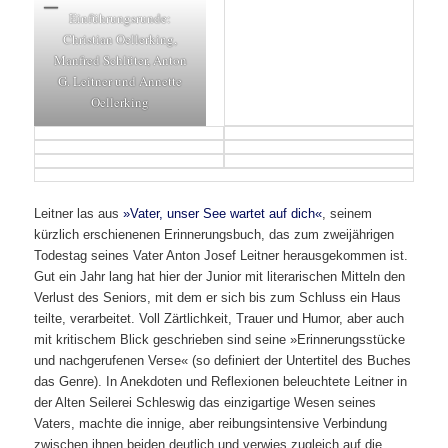
Einführungsrunde:
Christian Oellerking,
Manfred Schlüter, Anton
G. Leitner und Annette
Oellerking
Leitner las aus
»Vater, unser See wartet auf dich«
, seinem
kürzlich erschienenen Erinnerungsbuch, das zum zweijährigen
Todestag seines Vater Anton Josef Leitner herausgekommen ist.
Gut ein Jahr lang hat hier der Junior mit literarischen Mitteln den
Verlust des Seniors, mit dem er sich bis zum Schluss ein Haus
teilte, verarbeitet. Voll Zärtlichkeit, Trauer und Humor, aber auch
mit kritischem Blick geschrieben sind seine »Erinnerungsstücke
und nachgerufenen Verse« (so definiert der Untertitel des Buches
das Genre). In Anekdoten und Reflexionen beleuchtete Leitner in
der Alten Seilerei Schleswig das einzigartige Wesen seines
Vaters, machte die innige, aber reibungsintensive Verbindung
zwischen ihnen beiden deutlich und verwies zugleich auf die