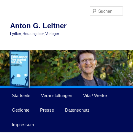
Zum
primären
Such
Inhalt
springen
Anton G. Leitner
Lyriker, Herausgeber, Verleger
Hauptmenü
Startseite
Veranstaltungen
Vita / Werke
Gedichte
Presse
Datenschutz
Impressum