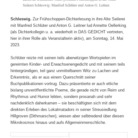
Seilerei Schleswig: Manfred Schlüter und Anton G. Leitner.
Schleswig.
Zur Frühschoppen-Dichterlesung in ihre Alte Seilerei
mit Manfred Schlüter und Anton G. Leitner lud Annette Oellerking
(als Dichterkollegin u. a. wiederholt in DAS GEDICHT vertreten,
hier in ihrer Rolle als Veranstalterin aktiv), am Sonntag, 14. Mai
2023.
Schlüter reizte mit seinen teils aberwitzigen Wortspielen im
gereimten Kinder- und Erwachsenengedicht und mit seinem teils
hintergründigen, teil ganz unmittelbarem Witz zu Lachen und
Erkenntnis, als er aus einem Querschnitt seiner
Buchpublikationen vortrug. Dazu präsentierte er auch etliche
bislang unveröffentlichte Poeme, die gerade nicht von Reim und
Rhythmus und Humor lebten, sondern prosanah und sehr
nachdenklich daherkamen – sie beschäftigten sich mit dem
direkten Erleben des Lokalmatadors in seiner Streusiedlung
Hillgroven (Dithmarschen), wiesen aber selbtredend über diesen
Mikrokosmos hinaus und aufs Allgemeinmenschliche.