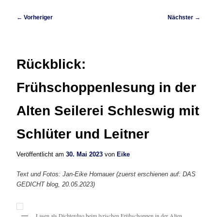
Beitragsnavigation
←
Vorheriger
Nächster
→
Rückblick:
Frühschoppenlesung in der
Alten Seilerei Schleswig mit
Schlüter und Leitner
Veröffentlicht am
30. Mai 2023
von
Eike
Text und Fotos: Jan-Eike Hornauer
(zuerst erschienen auf: DAS
GEDICHT blog, 20.05.2023)
Lasen als Dichterduo beim lyrischen Frühschoppen in der Alten