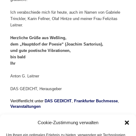
Ich verabschiede mich für heute, auch im Namen von Gabriele
Trinckler, Karin Fellner, Olaf Hintze und meiner Frau Felizitas
Leitner.
Herzliche Grüße aus Weßling,
dem „Hauptdorf der Poesie“ (Joachim Sartorius),
und gute poetische Vibrationen,
bis bald
Ihr
Anton G. Leitner
DAS GEDICHT, Herausgeber
Veröffentlicht unter
DAS GEDICHT
,
Frankfurter Buchmesse
,
Veranstaltungen
Cookie-Zustimmung verwalten
KATEGORIEN
Um Ihnen ein optimales Erlebnis zu bieten, verwenden wir Technologien
DAS GEDICHT