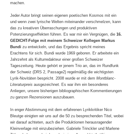
machen.
Jeder Autor bringt seinen eigenen poetischen Kosmos mit ein
und wenn zwei lyrische Welten miteinander verschmelzen, kann
das zu kreativen Überraschungen und produktiven
Potenzierungseffekten führen. Es war mir ein Vergnügen, die
16.
GEDICHT-Folge mit
meinem
Schweizer Kollegen Markus
Bundi
zu entwickeln, und das Ergebnis spricht meines
Erachtens für sich. Bundi
wurde 1969 geboren. Er arbeitete ein
Jahrzehnt als Kulturredakteur einer großen Schweizer
Tageszeitung. Heute gehört er jenem Trio an, das im Rundfunk
der Schweiz (DRS 2, Passage2) regelmäßig die wichtigsten
Lyrik-Novitäten bespricht. 2008 wurde er mit dem
Montblanc-
Literaturpreis
ausgezeichnet. Es war ihm ein besonderes
Anliegen, unsere bisherigen bibliographischen Kommentierungen
zu ganzen Rezensionen auszubauen.
In enger Abstimmung mit dem erfahrenen Lyrikkritiker Nico
Bleutge einigten wir uns auf die 50 zu besprechenden Titel, wobei
wir darauf achteten, auch die Produktionen herausragender
Kleinverlage mit einzubeziehen. Gabriele Trinckler und Marlene