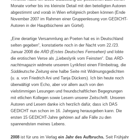
Monate vorher bis ins kleinste Detail mit den beteiligten Autoren
abgestimmt und vorab in Wien erfolgreich proben können (Ende
November 2007 im Rahmen einer Gruppenlesung von GEDICHT-
Autoren in der Hauptbücherei am Gürtel).
„Eine derartige Versammlung an Poeten hat es in Deutschland
selten gegeben“, konstatierte noch in der Nacht vom 22./23.
Januar 2008 die
ARD (Erstes Deutsches Fernsehen)
und lobte
die erotischen Verse als „Liebeslyrik vom Feinsten“. Das
ARD-
nachtmagazin
widmete unserem Lyrikfest einen Filmbeitrag, die
Süddeutsche Zeitung
eine halbe Seite mit Widmungsgedichten
(u. a. von Friedrich Ani und Tanja Dückers). Ich bin heute noch
überwältigt vom Echo, aber vor allem auch von den
vielstimmigen Lesungen und freundschaftlichen Begegnungen
mit etlichen Kollegen sowie Lesern unserer Zeitschrift. Unseren
Autoren und Lesern danke ich herzlich dafür, dass ich DAS
GEDICHT nun schon im 16. Jahrgang herausgeben kann. Die
ersten 15 GEDICHT-Jahre gehören auf alle Fälle zu den
spannendsten meines Lebens.
2008
ist für uns im Verlag
ein Jahr des Aufbruchs.
Seit Frühjahr