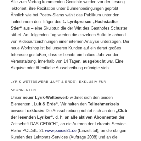
Alle zum Vortrag kommenden Gedichte werden vor der Lesung
lektoriert, ihre Rezitation unter Bühnenbedingungen geprobt.
Ähnlich wie bei Poetry-Slams wählt das Publikum unter den
Teilnehmern den Träger des
1. Lyrikpreises
„Hochstadter
Stier“
aus – eine Skulptur, die der Wirt des Gasthofes Schuster
stiftet. Am folgenden Tag werden die einzelnen Auftritte anhand
von Videoaufzeichnungen einer internen Analyse unterzogen. Der
neue Workshop ist bei unseren Kunden auf ein derart großes
Interesse gestoßen, dass er bereits ein halbes Jahr vor der
Veranstaltung, innerhalb von 14 Tagen,
ausgebucht
war. Eine
Akquise oder öffentliche Ausschreibung erübrigte sich.
LYRIK-WETTBEWERB „LUFT & ERDE“: EXKLUSIV FÜR
ABONNENTEN
Unser
neuer Lyrik-Wettbewerb
widmet sich den beiden
Elementen
„Luft & Erde“.
Wir halten den
Teilnehmerkreis
bewusst
exklusiv:
Die Ausschreibung richtet sich an den
„Club
der lesenden Lyriker“,
d. h. an
alle
aktiven Abonnenten
der
Zeitschrift DAS GEDICHT, an die Autoren der Lekorats-Service-
Reihe POESIE 21
www.poesie21.de
(Einzeltitel), an die übrigen
Kunden des Lektorats-Services (Aufträge 2008) und an die