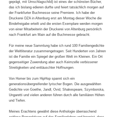
geprägt, mit Umschlagschild) ist eines der schönsten Bücher,
das ich bislang edieren durfte und feiert tatsächlich morgen auf
der Frankfurter Buchmesse seine Premiere. Ich habe der
Druckerei DZA in Altenburg erst am Montag dieser Woche die
Bindefreigabe erteilt und die ersten Exemplare werden morgen
von einer Mitarbeiterin der Druckerei von Altenburg persönlich
nach Frankfurt am Main auf die Buchmesse gebracht.
Für meine neue Sammlung habe ich rund 100 Familiengedichte
der Weltliteratur zusammengetragen: Seit Hunderten von Jahren
ist die Familie ein Spiegel der großen Welt im Kleinen. Ein Ort
gegenseitiger Zuwendung aber auch Keimzelle verbissener
Streitigkeiten und enttäuschter Hoffnungen.
Von Homer bis zum HipHop spannt sich ein
generationsübergreifender lyrischer Bogen. Die ausgewählten
Gedichte von Goethe, Jandl, Ovid, Shakespeare, Szymborska,
Ungaretti und vielen anderen führen durch alle familiären Höhen
und Tiefen.
Meines Erachtens gewährt diese Anthologie überraschend
zeitlose Perspektiven auf das Familienleben und beweist, dass