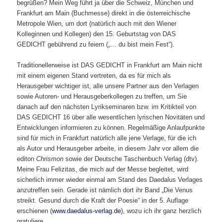
begrüßen? Mein Weg führt ja über die Schweiz, München und
Frankfurt am Main (Buchmesse) direkt in die österreichische
Metropole Wien, um dort (natürlich auch mit den Wiener
Kolleginnen und Kollegen) den 15. Geburtstag von DAS
GEDICHT gebührend zu feiern („… du bist mein Fest“).
Traditionellerweise ist DAS GEDICHT in Frankfurt am Main nicht
mit einem eigenen Stand vertreten, da es für mich als
Herausgeber wichtiger ist, alle unsere Partner aus den Verlagen
sowie Autoren- und Herausgeberkollegen zu treffen, um Sie
danach auf den nächsten Lyrikseminaren bzw. im Kritikteil von
DAS GEDICHT 16 über alle wesentlichen lyrischen Novitäten und
Entwicklungen informieren zu können. Regelmäßige Anlaufpunkte
sind für mich in Frankfurt natürlich alle jene Verlage, für die ich
als Autor und Herausgeber arbeite, in diesem Jahr vor allem die
editon
Chrismon
sowie der Deutsche Taschenbuch Verlag (dtv).
Meine Frau Felizitas, die mich auf der Messe begleitet, wird
sicherlich immer wieder einmal am Stand des Daedalus Verlages
anzutreffen sein. Gerade ist nämlich dort ihr Band „Die Venus
streikt. Gesund durch die Kraft der Poesie“ in der 5. Auflage
erschienen (
www.daedalus-verlag.de
), wozu ich ihr ganz herzlich
gratuliere.