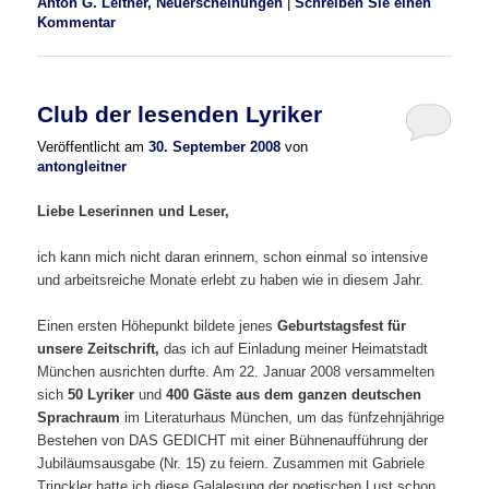
Anton G. Leitner, Neuerscheinungen
|
Schreiben Sie einen
Kommentar
Club der lesenden Lyriker
Veröffentlicht am
30. September 2008
von
antongleitner
Liebe Leserinnen und Leser,
ich kann mich nicht daran erinnern, schon einmal so intensive
und arbeitsreiche Monate erlebt zu haben wie in diesem Jahr.
Einen ersten Höhepunkt bildete jenes
Geburtstagsfest für
unsere Zeitschrift,
das ich auf Einladung meiner Heimatstadt
München ausrichten durfte. Am 22. Januar 2008 versammelten
sich
50 Lyriker
und
400 Gäste
aus dem ganzen deutschen
Sprachraum
im Literaturhaus München, um das fünfzehnjährige
Bestehen von DAS GEDICHT mit einer Bühnenaufführung der
Jubiläumsausgabe (Nr. 15) zu feiern. Zusammen mit Gabriele
Trinckler hatte ich diese Galalesung der poetischen Lust schon