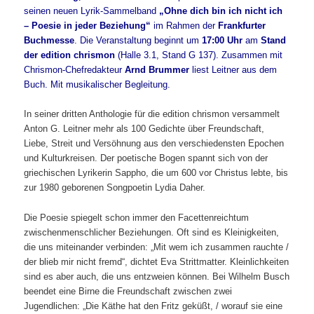
seinen neuen Lyrik-Sammelband
„Ohne dich bin ich nicht ich
– Poesie in jeder Beziehung“
im Rahmen der
Frankfurter
Buchmesse
. Die Veranstaltung beginnt um
17:00 Uhr
am
Stand
der edition chrismon
(Halle 3.1, Stand G 137). Zusammen mit
Chrismon-Chefredakteur
Arnd Brummer
liest Leitner aus dem
Buch. Mit musikalischer Begleitung.
In seiner dritten Anthologie für die edition chrismon versammelt
Anton G. Leitner mehr als 100 Gedichte über Freundschaft,
Liebe, Streit und Versöhnung aus den verschiedensten Epochen
und Kulturkreisen. Der poetische Bogen spannt sich von der
griechischen Lyrikerin Sappho, die um 600 vor Christus lebte, bis
zur 1980 geborenen Songpoetin Lydia Daher.
Die Poesie spiegelt schon immer den Facettenreichtum
zwischenmenschlicher Beziehungen. Oft sind es Kleinigkeiten,
die uns miteinander verbinden: „Mit wem ich zusammen rauchte /
der blieb mir nicht fremd“, dichtet Eva Strittmatter. Kleinlichkeiten
sind es aber auch, die uns entzweien können. Bei Wilhelm Busch
beendet eine Birne die Freundschaft zwischen zwei
Jugendlichen: „Die Käthe hat den Fritz geküßt, / worauf sie eine