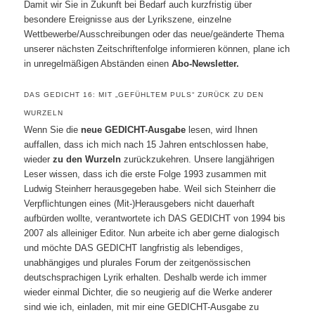
Damit wir Sie in Zukunft bei Bedarf auch kurzfristig über
besondere Ereignisse aus der Lyrikszene, einzelne
Wettbewerbe/Ausschreibungen oder das neue/geänderte Thema
unserer nächsten Zeitschriftenfolge informieren können, plane ich
in unregelmäßigen Abständen einen
Abo-Newsletter.
DAS GEDICHT 16: MIT „GEFÜHLTEM PULS“ ZURÜCK ZU DEN
WURZELN
Wenn Sie die
neue GEDICHT-Ausgabe
lesen, wird Ihnen
auffallen, dass ich mich nach 15 Jahren entschlossen habe,
wieder
zu den Wurzeln
zurückzukehren. Unsere langjährigen
Leser wissen, dass ich die erste Folge 1993 zusammen mit
Ludwig Steinherr herausgegeben habe. Weil sich Steinherr die
Verpflichtungen eines (Mit-)Herausgebers nicht dauerhaft
aufbürden wollte, verantwortete ich DAS GEDICHT von 1994 bis
2007 als alleiniger Editor. Nun arbeite ich aber gerne dialogisch
und möchte DAS GEDICHT langfristig als lebendiges,
unabhängiges und plurales Forum der zeitgenössischen
deutschsprachigen Lyrik erhalten. Deshalb werde ich immer
wieder einmal Dichter, die so neugierig auf die Werke anderer
sind wie ich, einladen, mit mir eine GEDICHT-Ausgabe zu