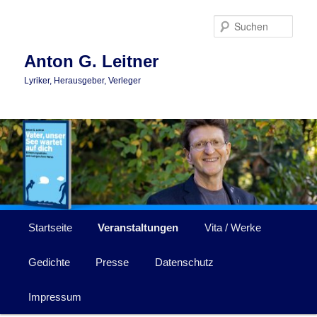
Zum
Zum
primären
sekundären
Such
Inhalt
Inhalt
springen
springen
Anton G. Leitner
Lyriker, Herausgeber, Verleger
Hauptmenü
Startseite
Veranstaltungen
Vita / Werke
Gedichte
Presse
Datenschutz
Impressum