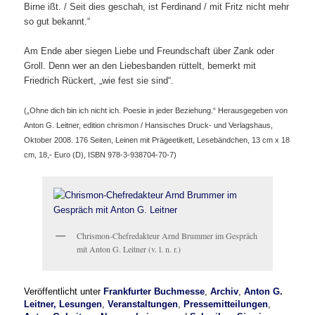
Birne ißt. / Seit dies geschah, ist Ferdinand / mit Fritz nicht mehr
so gut bekannt.“
Am Ende aber siegen Liebe und Freundschaft über Zank oder
Groll. Denn wer an den Liebesbanden rüttelt, bemerkt mit
Friedrich Rückert, „wie fest sie sind“.
(„Ohne dich bin ich nicht ich. Poesie in jeder Beziehung.“ Herausgegeben von
Anton G. Leitner, edition chrismon / Hansisches Druck- und Verlagshaus,
Oktober 2008. 176 Seiten, Leinen mit Prägeetikett, Lesebändchen, 13 cm x 18
cm, 18,- Euro (D), ISBN 978-3-938704-70-7)
Chrismon-Chefredakteur Arnd Brummer im Gespräch
mit Anton G. Leitner (v. l. n. r.)
Veröffentlicht unter
Frankfurter Buchmesse
,
Archiv
,
Anton G.
Leitner, Lesungen
,
Veranstaltungen
,
Pressemitteilungen
,