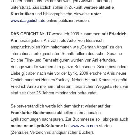
Zöhrer haben uns bei der schwierigen Auswahl tatkräftig
unterstützt. Zusätzlich sollen in Zukunft
weitere aktuelle
Kurzkritiken
und bibliographische Hinweise
unter
www.dasgedicht.de
online publiziert werden.
DAS GEDICHT Nr. 17
werde ich 2009 zusammen
mit Friedrich
Ani
herausgeben. Ani zählt als Autor von literarisch
anspruchsvollen Kriminalromanen wie „German Angst“ zu den
international erfolgreichsten Schriftstellern deutscher Sprache.
Etliche Film- und Fernsehfiguren wurden von Ani erfunden,
Verlage wie dtv widmen ihm ganze Buchserien. Seine besondere
Liebe gilt aber nach wie vor der Lyrik, 2009 erscheint Anis neuer
Gedichtband bei Hanser/Zsolnay. Neben Helmut Krausser gehört
Friedrich Ani zu meinen frühesten literarischen Weggefährten; wir
sind seit über 25 Jahren miteinander befreundet.
Selbstverständlich werde ich demnächst wieder auf der
Frankfurter Buchmesse
aktuellen internationalen
Lyrikströmungen nachspüren. Zur Buchmesse soll übrigens auch
meine neue Lyrik-Kolumne
bei
www.zvab.com
starten
(Zentrales Verzeichnis antiquarischer Bücher).