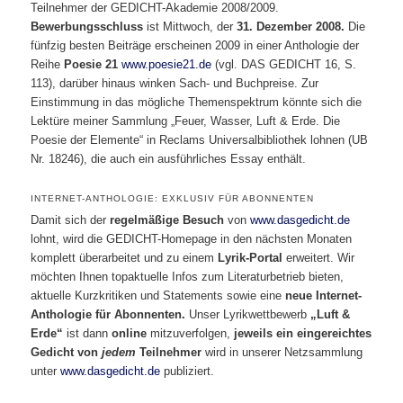
Teilnehmer der GEDICHT-Akademie 2008/2009.
Bewerbungsschluss
ist Mittwoch, der
31. Dezember 2008.
Die
fünfzig besten Beiträge erscheinen 2009 in einer Anthologie der
Reihe
Poesie 21
www.poesie21.de
(vgl. DAS GEDICHT 16, S.
113), darüber hinaus winken Sach- und Buchpreise. Zur
Einstimmung in das mögliche Themenspektrum könnte sich die
Lektüre meiner Sammlung „Feuer, Wasser, Luft & Erde. Die
Poesie der Elemente“ in Reclams Universalbibliothek lohnen (UB
Nr. 18246), die auch ein ausführliches Essay enthält.
INTERNET-ANTHOLOGIE: EXKLUSIV FÜR ABONNENTEN
Damit sich der
regelmäßige Besuch
von
www.dasgedicht.de
lohnt, wird die GEDICHT-Homepage in den nächsten Monaten
komplett überarbeitet und zu einem
Lyrik-Portal
erweitert. Wir
möchten Ihnen topaktuelle Infos zum Literaturbetrieb bieten,
aktuelle Kurzkritiken und Statements sowie eine
neue Internet-
Anthologie für Abonnenten.
Unser Lyrikwettbewerb
„Luft &
Erde
“
ist dann
online
mitzuverfolgen,
jeweils ein eingereichtes
Gedicht
von
jedem
Teilnehmer
wird in unserer Netzsammlung
unter
www.dasgedicht.de
publiziert.