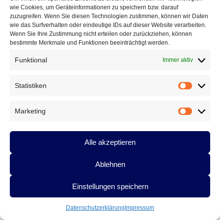
wie Cookies, um Geräteinformationen zu speichern bzw. darauf
Club der lesenden Lyriker
zuzugreifen. Wenn Sie diesen Technologien zustimmen, können wir Daten
Poesie 21
wie das Surfverhalten oder eindeutige IDs auf dieser Website verarbeiten.
Ausschreibungen und Wettbewerbe
Wenn Sie Ihre Zustimmung nicht erteilen oder zurückziehen, können
Literaturbetrieb
bestimmte Merkmale und Funktionen beeinträchtigt werden.
Protest
Funktional
Immer aktiv
Fluglärm
Gesundheitspolitik
Vermischtes
Statistiken
Statistik
DAS GEDICHT BLOG
Marketing
Marketin
Im babylonischen Süden der Lyrik, Folge 127: » El ojo de
Celan – Das Auge von Celan« von Susana Szwarc
Alle akzeptieren
(Argentinien)
5. August 2026
Eingestreute Gedichte: »haiku-gebet« von Fitzgerald Kusz
2.
August 2026
Ablehnen
Gedichte mit Tradition, Folge 336: »Der Beutelteufel« von
Achim Raven
31. Juli 2026
Einstellungen speichern
Datenschutzerklärung
Impressum
ARCHIV