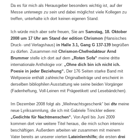
Da es für mich als Herausgeber besonders wichtig ist, auf der
Messe
unterwegs zu sein
und dabei möglichst viele Kollegen zu
treffen, unterhalte ich dort keinen eigenen Stand.
Ich würde mich aber sehr freuen, Sie am
Samstag, 18. Oktober
2008 um 17 Uhr am Stand der edition Chrismon
(Hansisches
Druck- und Verlagshaus)
in Halle 3.1, Gang G 137-139
begrüßen
zu dürfen. Zusammen mit
Chrismon-Chefredakteur
Arnd
Brummer
stelle ich dort auf dem
„Roten Sofa
“
meine dritte
internationale Anthologie vor:
„Ohne dich bin ich nicht ich.
Poesie in jeder Beziehung“.
Der 176 Seiten starke Band mit
Weltpoesie enthält zahlreiche Originalbeiträge und erscheint in
derselben bibliophilen Ausstattung wie seine beiden Vorgänger
(Fadenheftung, Voll-Leinen mit Prägeetikett und Lesebändchen).
Im Dezember 2008 folgt als „Weihnachtsgeschenk“ bei
dtv
meine
neue Lyriksammlung, die ich mit Gabriele Trinckler ediere:
„Gedichte für Nachtmenschen“.
Von April bis Juni 2009
kommen dort vier weitere Titel heraus, die mich schon intensiv
beschäftigen. Außerdem arbeiten wir zusammen mit meinem
Vater bereits an unserer vierten
Lateinlernhilfe;
die ersten
drei