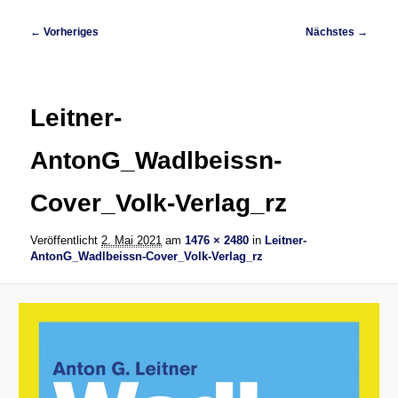
Bilder-
← Vorheriges
Nächstes →
Navigation
Leitner-
AntonG_Wadlbeissn-
Cover_Volk-Verlag_rz
Veröffentlicht
2. Mai 2021
am
1476 × 2480
in
Leitner-
AntonG_Wadlbeissn-Cover_Volk-Verlag_rz