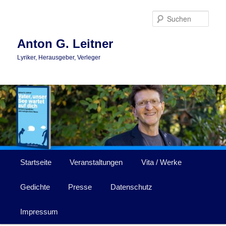
Zum
primären
Such
Inhalt
springen
Anton G. Leitner
Lyriker, Herausgeber, Verleger
Hauptmenü
Startseite
Veranstaltungen
Vita / Werke
Gedichte
Presse
Datenschutz
Impressum