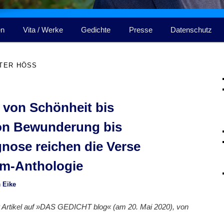
en
Vita / Werke
Gedichte
Presse
Datenschutz
TER HÖSS
– von Schönheit bis
on Bewunderung bis
nose reichen die Verse
am-Anthologie
n
Eike
er Artikel auf »DAS GEDICHT blog« (am 20. Mai 2020), von