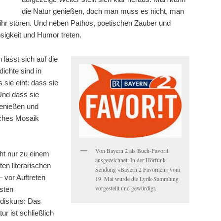
die Natur genießen, doch man muss es nicht, man
 ihr stören. Und neben Pathos, poetischen Zauber und
psigkeit und Humor treten.
 lässt sich auf die
dichte sind in
sie eint: dass sie
Und dass sie
enießen und
ches Mosaik
Von Bayern 2 als Buch-Favorit
cht nur zu einem
ausgezeichnet: In der Hörfunk-
ten literarischen
Sendung »Bayern 2 Favoriten« vom
 vor Auftreten
19. Mai wurde die Lyrik-Sammlung
vorgestellt und gewürdigt.
sten
sdiskurs: Das
r ist schließlich