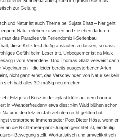
 geschaffener Schneeparadiespisten im großen Ausmaß
stisch zur Geltung.
ch und Natur ist auch Thema bei Sujata Bhatt – hier geht
 bequem Natur erleben zu wollen und sie eben dadurch
em man das Paradies via Feriendomizil-Serienbau
Bhatt, diese Kritik leichtfüßig auslaufen zu lassen, so dass
ohliges Gefühl beim Leser tritt. Unbequemer ist da Maik
 »Gesang / vom Verenden«. Und Thomas Glatz verweist dann
n Vogelnamen – die leider bereits ausgestorbenen Arten
nt, nicht ganz ernst, das Verschwinden von Natur sei kein
n sich bald alles 3D-mäßig neu drucken.
sieht Fitzgerald Kusz in der »plastiktüte auf dem baum«.
ert in »Wanderfreuden« etwa dies: »Im Wald blühen schon
Natur in den letzten Jahrzehnten recht gelitten hat,
 jüngst verstorbene Immenstadter Poet Dieter Höss, wenn er
er an die Nicht-mehr-ganz-Jungen gerichtet ist, eindeutig
Future«-Bewegung stellt. Wortartistisch und umweltkritisch