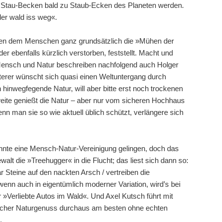
s Stau-Becken bald zu Staub-Ecken des Planeten werden.
er wald iss weg«.
ten dem Menschen ganz grundsätzlich die »Mühen der
er ebenfalls kürzlich verstorben, feststellt. Macht und
ensch und Natur beschreiben nachfolgend auch Holger
erer wünscht sich quasi einen Weltuntergang durch
n hinwegfegende Natur, will aber bitte erst noch trockenen
eite genießt die Natur – aber nur vom sicheren Hochhaus
enn man sie so wie aktuell üblich schützt, verlängere sich
nnte eine Mensch-Natur-Vereinigung gelingen, doch das
ewalt die »Treehugger« in die Flucht; das liest sich dann so:
ar Steine auf den nackten Arsch / vertreiben die
enn auch in eigentümlich moderner Variation, wird’s bei
r »Verliebte Autos im Wald«. Und Axel Kutsch führt mit
rischer Naturgenuss durchaus am besten ohne echten
.