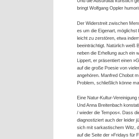
Und die Absurdität künstlich
bringt Wolfgang Oppler humori
Der Widerstreit zwischen Mens
es um die Eigenart, möglichst
leicht zu zerstören, etwa ind
beeinträchtigt. Natürlich weiß 
neben die Erhellung auch ein w
Lippert, er präsentiert einen
auf die große Poesie von viele
angehören. Manfred Chobot mei
Problem, schließlich könne ma
Eine Natur-Kultur-Vereinigung 
Und Anna Breitenbach konstati
/ wieder die Tempos«. Dass die 
diagnostiziert auch der leider
sich mit sarkastischem Witz, d
auf die Seite der »Fridays für 