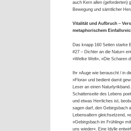
auch Kern allen (geforderten)
Bewegung und sämtlicher Her
Vitalität und Aufbruch – Vers
metaphorischem Einfallsrei
Das knapp 160 Seiten starke
#27 – Dichter an die Natur« enth
»Welke Welt«, »Die Scharen 
Ihr »Auge wie berauscht / in d
»Flora« und bedient damit gew
Leser an einen Naturlyrikband.
Schattenseite des Lebens poet
und etwas Herrliches ist, beob
sagen darf, den Gebirgsbach au
Lebensaltern gleichsetzend, »e
»Gebirgsbach im Frühling« mit
uns wieder«. Eine Idylle entw