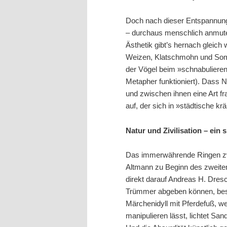
Doch nach dieser Entspannungs
– durchaus menschlich anmuten
Ästhetik gibt’s hernach gleich
Weizen, Klatschmohn und Somme
der Vögel beim »schnabulieren«
Metapher funktioniert). Dass N
und zwischen ihnen eine Art f
auf, der sich in »städtische k
Natur und Zivilisation – ein
Das immerwährende Ringen zwis
Altmann zu Beginn des zweiten
direkt darauf Andreas H. Dresc
Trümmer abgeben können, besi
Märchenidyll mit Pferdefuß, we
manipulieren lässt, lichtet Sa