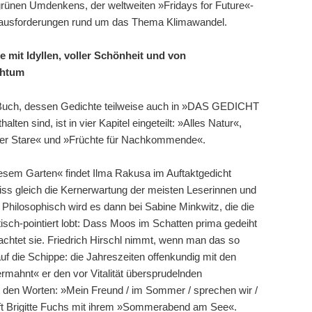
 grünen Umdenkens, der weltweiten »Fridays for Future«-
ausforderungen rund um das Thema Klimawandel.
e mit Idyllen, voller Schönheit und von
chtum
 Buch, dessen Gedichte teilweise auch in »DAS GEDICHT
alten sind, ist in vier Kapitel eingeteilt: »Alles Natur«,
der Stare« und »Früchte für Nachkommende«.
iesem Garten« findet Ilma Rakusa im Auftaktgedicht
iss gleich die Kernerwartung der meisten Leserinnen und
 Philosophisch wird es dann bei Sabine Minkwitz, die die
isch-pointiert lobt: Dass Moos im Schatten prima gedeiht
achtet sie. Friedrich Hirschl nimmt, wenn man das so
f die Schippe: die Jahreszeiten offenkundig mit den
rmahnt« er den vor Vitalität übersprudelnden
 den Worten: »Mein Freund / im Sommer / sprechen wir /
irft Brigitte Fuchs mit ihrem »Sommerabend am See«.