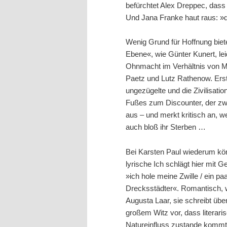
befürchtet Alex Dreppec, das
Und Jana Franke haut raus: »d
Wenig Grund für Hoffnung bie
Ebene«, wie Günter Kunert, leid
Ohnmacht im Verhältnis von M
Paetz und Lutz Rathenow. Erst
ungezügelte und die Zivilisatio
Fußes zum Discounter, der zw
aus – und merkt kritisch an, w
auch bloß ihr Sterben …
Bei Karsten Paul wiederum kö
lyrische Ich schlägt hier mit G
»ich hole meine Zwille / ein pa
Drecksstädter«. Romantisch, w
Augusta Laar, sie schreibt übe
großem Witz vor, dass litera
Natureinfluss zustande kommt