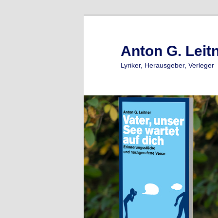
Zum
Zum
primären
sekundären
Inhalt
Inhalt
Anton G. Leit
springen
springen
Lyriker, Herausgeber, Verleger