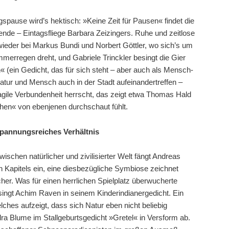
pause wird’s hektisch: »Keine Zeit für Pausen« findet die
de – Eintagsfliege Barbara Zeizingers. Ruhe und zeitlose
 wieder bei Markus Bundi und Norbert Göttler, wo sich’s um
rregen dreht, und Gabriele Trinckler besingt die Gier
 (ein Gedicht, das für sich steht – aber auch als Mensch-
atur und Mensch auch in der Stadt aufeinandertreffen –
ragile Verbundenheit herrscht, das zeigt etwa Thomas Hald
rähen« von ebenjenen durchschaut fühlt.
 spannungsreiches Verhältnis
chen natürlicher und zivilisierter Welt fängt Andreas
 Kapitels ein, eine diesbezügliche Symbiose zeichnet
her. Was für einen herrlichen Spielplatz überwucherte
ngt Achim Raven in seinem Kinderindianergedicht. Ein
lches aufzeigt, dass sich Natur eben nicht beliebig
ndra Blume im Stallgeburtsgedicht »Gretel« in Versform ab.