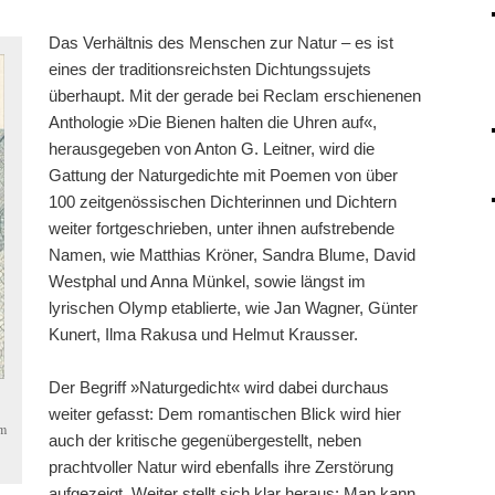
Das Verhältnis des Menschen zur Natur – es ist
eines der traditionsreichsten Dichtungssujets
überhaupt. Mit der gerade bei Reclam erschienenen
Anthologie »Die Bienen halten die Uhren auf«,
herausgegeben von Anton G. Leitner, wird die
Gattung der Naturgedichte mit Poemen von über
100 zeitgenössischen Dichterinnen und Dichtern
weiter fortgeschrieben, unter ihnen aufstrebende
Namen, wie Matthias Kröner, Sandra Blume, David
Westphal und Anna Münkel, sowie längst im
lyrischen Olymp etablierte, wie Jan Wagner, Günter
Kunert, Ilma Rakusa und Helmut Krausser.
Der Begriff »Naturgedicht« wird dabei durchaus
weiter gefasst: Dem romantischen Blick wird hier
im
auch der kritische gegenübergestellt, neben
prachtvoller Natur wird ebenfalls ihre Zerstörung
aufgezeigt. Weiter stellt sich klar heraus: Man kann