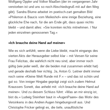
Wolfgang Oppler und Volker Maaßen (der im vergangenen Jahr
verstorben ist und uns so noch Abschiedsgruß mit auf den Weg
gibt). Sandra Blume arbeitet im poetisch-zart gemalten Bild
»Philemon & Baucis vom Meileshof« eine innige Beziehung, eine
glückliche Ehe nach, für die am Ende gilt, dass quasi nichts
bleibt – und damit alles: »Sie konnten nichts mitnehmen. / Nur
jeden einzelnen genossenen Tag.«
»Ich brauche deine Hand auf meiner«
Wie es sich anfühlt, wenn die Liebe bleibt, macht eingangs des
vierten Akts der Herausgeber selbst klar – mit Versen für seine
Frau Felizitas, die wahrlich nicht neu sind, aber immer noch
gültig (wie jeder weiß, der die beiden mal zusammen erlebt hat)
und gerade deshalb hier richtig. Ja, Anton G. Leitner dreht immer
noch seine »Kleine Welt Runde mit F.« – und das ist schön und
gut so. Von inniger Hingabe geprägt zeigt sich zudem Helmut
Kraussers Sonett, das anhebt mit: »Ich brauche deine Hand auf
meiner«. Und zu diesem Schluss führt: »Was an mir einzig ist,
bist du.« Ludwig Steinherr baut in »AugenPaare« das Motiv des
Versinkens in des Andren Augen hingebungsvoll aus. Und
Christophe Fricker gelingt es, die tiefe, unauflösliche