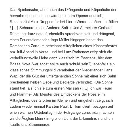
Das Spielerische, aber auch das Drängende und Körperliche der
hervorbrechenden Liebe wird bereits im Opener deutlich,
Sprachartist Alex Dreppec fordert hier: »Werde tatsächlich tätlich.
/ […] Schmore in des Anderen Saft.« Und Altmeister Gerhard
Rühm jagt kurz darauf, ebenfalls sprachverspielt und drängend,
einen Feuersalamander. Ingo Müller hingegen bringt das
Romantisch-Zarte im scheinbar Alltäglichen eines Klassenfestes
am Juli-Abend in Verse, und bei Lutz Rathenow zeigt sich die
verheißungsvolle Liebe ganz klassisch im Paartanz, hier dem
Bossa Nova (wer sonst sollte auch schuld sein?), ebenfalls ein
klassisches Stimmungsbild verarbeitet der Niederländer Hans
Wap, der die Glut der untergehenden Sonne mit einer sich Bahn
brechenden heißen Liebe und Begierde verbindet: »Die Sonne
stand tief, als ich sie zum ersten Mal sah / […] ich war Feuer
und Flamme« Als Meister des Entdeckens der Poesie im
Alltäglichen, des Großen im Kleinen und umgekehrt zeigt sich
zudem wieder einmal Karsten Paul. Er formuliert, bezogen auf
einen warmen Oktobertag in der Fußgängerzone: »da machten
wir die Äuglein klein / im grellen Licht der Erkenntnis / und ich
kaufte uns Zitroneneis«.