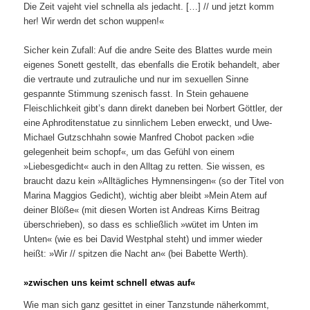
Die Zeit vajeht viel schnella als jedacht. […] // und jetzt komm
her! Wir werdn det schon wuppen!«
Sicher kein Zufall: Auf die andre Seite des Blattes wurde mein
eigenes Sonett gestellt, das ebenfalls die Erotik behandelt, aber
die vertraute und zutrauliche und nur im sexuellen Sinne
gespannte Stimmung szenisch fasst. In Stein gehauene
Fleischlichkeit gibt’s dann direkt daneben bei Norbert Göttler, der
eine Aphroditenstatue zu sinnlichem Leben erweckt, und Uwe-
Michael Gutzschhahn sowie Manfred Chobot packen »die
gelegenheit beim schopf«, um das Gefühl von einem
»Liebesgedicht« auch in den Alltag zu retten. Sie wissen, es
braucht dazu kein »Alltägliches Hymnensingen« (so der Titel von
Marina Maggios Gedicht), wichtig aber bleibt »Mein Atem auf
deiner Blöße« (mit diesen Worten ist Andreas Kirns Beitrag
überschrieben), so dass es schließlich »wütet im Unten im
Unten« (wie es bei David Westphal steht) und immer wieder
heißt: »Wir // spitzen die Nacht an« (bei Babette Werth).
»zwischen uns keimt schnell etwas auf«
Wie man sich ganz gesittet in einer Tanzstunde näherkommt,