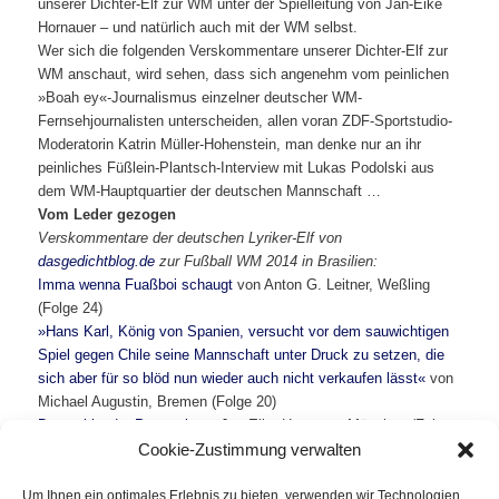
unserer Dichter-Elf zur WM unter der Spielleitung von Jan-Eike
Hornauer – und natürlich auch mit der WM selbst.
Wer sich die folgenden Verskommentare unserer Dichter-Elf zur
WM anschaut, wird sehen, dass sich angenehm vom peinlichen
»Boah ey«-Journalismus einzelner deutscher WM-
Fernsehjournalisten unterscheiden, allen voran ZDF-Sportstudio-
Moderatorin Katrin Müller-Hohenstein, man denke nur an ihr
peinliches Füßlein-Plantsch-Interview mit Lukas Podolski aus
dem WM-Hauptquartier der deutschen Mannschaft …
Vom Leder gezogen
Verskommentare der deutschen Lyriker-Elf von
dasgedichtblog.de
zur Fußball WM 2014 in Brasilien:
Imma wenna Fuaßboi schaugt
von Anton G. Leitner, Weßling
(Folge 24)
»Hans Karl, König von Spanien, versucht vor dem sauwichtigen
Spiel gegen Chile seine Mannschaft unter Druck zu setzen, die
sich aber für so blöd nun wieder auch nicht verkaufen lässt«
von
Michael Augustin, Bremen (Folge 20)
Deutschland – Portugal
von Jan-Eike Hornauer, München (Folge
Cookie-Zustimmung verwalten
19)
Messias
von Franziska Röchter, Verl / NRW (Folge 18)
Das kickt – ein Thomas-Müller-Gedicht
von Alex Dreppec,
Um Ihnen ein optimales Erlebnis zu bieten, verwenden wir Technologien