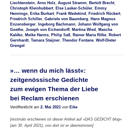
Liechtenstein
,
Arno Holz
,
August Stramm
,
Bertolt Brecht
,
Christoph Kleinhubbert
,
Else Lasker-Schüler
,
Emmy
Hennings
,
Erika Burkart
,
Frank Wedekind
,
Friedrich Rückert
,
Friedrich Schiller
,
Gabriele von Baumberg
,
Hans Magnus
Enzensberger
,
Ingeborg Bachmann
,
Johann Wolfgang von
Goethe
,
Joseph von Eichendorff
,
Martina Wied
,
Mascha
Kaléko
,
Meike Harms
,
Philip Saß
,
Rainer Maria Rilke
,
Robert
Gernhardt
,
Tamara Staijner
,
Theodor Fontane
,
Wolf-Dieter
Grengel
»… wenn du mich lässt«:
zeitgenössische Gedichte
zum ewigen Thema der Liebe
bei Reclam erschienen
Veröffentlicht am
2. Mai 2021
von
Eike
[erstmals erschienen ist dieser Artikel auf »DAS GEDICHT blog«
(am 30. April 2021), von dort ist er übernommen]