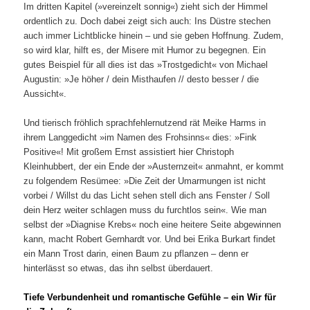
Im dritten Kapitel (»vereinzelt sonnig«) zieht sich der Himmel
ordentlich zu. Doch dabei zeigt sich auch: Ins Düstre stechen
auch immer Lichtblicke hinein – und sie geben Hoffnung. Zudem,
so wird klar, hilft es, der Misere mit Humor zu begegnen. Ein
gutes Beispiel für all dies ist das »Trostgedicht« von Michael
Augustin: »Je höher / dein Misthaufen // desto besser / die
Aussicht«.
Und tierisch fröhlich sprachfehlernutzend rät Meike Harms in
ihrem Langgedicht »im Namen des Frohsinns« dies: »Fink
Positive«! Mit großem Ernst assistiert hier Christoph
Kleinhubbert, der ein Ende der »Austernzeit« anmahnt, er kommt
zu folgendem Resümee: »Die Zeit der Umarmungen ist nicht
vorbei / Willst du das Licht sehen stell dich ans Fenster / Soll
dein Herz weiter schlagen muss du furchtlos sein«. Wie man
selbst der »Diagnise Krebs« noch eine heitere Seite abgewinnen
kann, macht Robert Gernhardt vor. Und bei Erika Burkart findet
ein Mann Trost darin, einen Baum zu pflanzen – denn er
hinterlässt so etwas, das ihn selbst überdauert.
Tiefe Verbundenheit und romantische Gefühle – ein Wir für