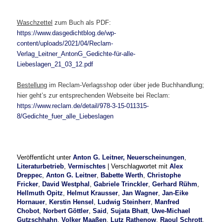
Waschzettel
zum Buch als PDF:
https://www.dasgedichtblog.de/wp-
content/uploads/2021/04/Reclam-
Verlag_Leitner_AntonG_Gedichte-für-alle-
Liebeslagen_21_03_12.pdf
Bestellung
im Reclam-Verlagsshop oder über jede Buchhandlung;
hier geht’s zur entsprechenden Webseite bei Reclam:
https://www.reclam.de/detail/978-3-15-011315-
8/Gedichte_fuer_alle_Liebeslagen
Veröffentlicht unter
Anton G. Leitner, Neuerscheinungen
,
Literaturbetrieb
,
Vermischtes
|
Verschlagwortet mit
Alex
Dreppec
,
Anton G. Leitner
,
Babette Werth
,
Christophe
Fricker
,
David Westphal
,
Gabriele Trinckler
,
Gerhard Rühm
,
Hellmuth Opitz
,
Helmut Krausser
,
Jan Wagner
,
Jan-Eike
Hornauer
,
Kerstin Hensel
,
Ludwig Steinherr
,
Manfred
Chobot
,
Norbert Göttler
,
Said
,
Sujata Bhatt
,
Uwe-Michael
Gutzschhahn
,
Volker Maaßen
,
Lutz Rathenow
,
Raoul Schrott
,