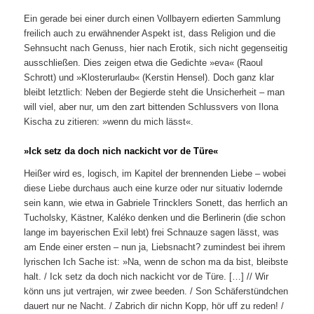
Ein gerade bei einer durch einen Vollbayern edierten Sammlung
freilich auch zu erwähnender Aspekt ist, dass Religion und die
Sehnsucht nach Genuss, hier nach Erotik, sich nicht gegenseitig
ausschließen. Dies zeigen etwa die Gedichte »eva« (Raoul
Schrott) und »Klosterurlaub« (Kerstin Hensel). Doch ganz klar
bleibt letztlich: Neben der Begierde steht die Unsicherheit – man
will viel, aber nur, um den zart bittenden Schlussvers von Ilona
Kischa zu zitieren: »wenn du mich lässt«.
»Ick setz da doch nich nackicht vor de Türe«
Heißer wird es, logisch, im Kapitel der brennenden Liebe – wobei
diese Liebe durchaus auch eine kurze oder nur situativ lodernde
sein kann, wie etwa in Gabriele Trincklers Sonett, das herrlich an
Tucholsky, Kästner, Kaléko denken und die Berlinerin (die schon
lange im bayerischen Exil lebt) frei Schnauze sagen lässt, was
am Ende einer ersten – nun ja, Liebsnacht? zumindest bei ihrem
lyrischen Ich Sache ist: »Na, wenn de schon ma da bist, bleibste
halt. / Ick setz da doch nich nackicht vor de Türe. […] // Wir
könn uns jut vertrajen, wir zwee beeden. / Son Schäferstündchen
dauert nur ne Nacht. / Zabrich dir nichn Kopp, hör uff zu reden! /