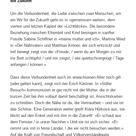
die Zukunft
Um die Verbundenheit, die Liebe zwischen zwei Menschen, um
ein Wir für die Zukunft geht es in »gemeinsam weiter«, dem
vierten und letzten Kapitel der »Lichtblicke«. Die besondere
Beziehung zwischen Elternteil und Kind besingen in sanfter
Freude Sabine Schiffner in »meine mutter und ich«, Martina Wied
in »Der Nährvater« und Matthias Kröner, der sich entzückt und
tief bewegt zeigt von der »Freude, / wenn du am Morgen zu mir
ins Bett schlüpfst / und mir zeigst, / wie quietschvergnügt / Tage
anfangen / können.«
Dass diese Verbundenheit auch im erwachsenen Alter noch gilt
(oder gelten kann), zeigt sich bei Erich Kästner. In »Stiller
Besuch« kommuniziert er gar nicht mit der Mutter, die in der
kurzen Zeit bei ihm vollauf damit beschäftigt ist, Ansichtskarten
zu schreiben. Doch die Nähe ist da, die Vertrautheit – und sie ist
das Schöne. Eine Generation weiter greift Klára Hůrková aus, sie
blickt auf den Enkel und mit ihm in die Zukunft: »Er schaut aus
dem Fenster / in unser Nachher.« Und sie ist sich sicher: »Er
nimmt uns mit in ferne Länder, / die wir nicht besuchen werden.«
Auf die Kraft von Freundschaft und Völkerverständigung