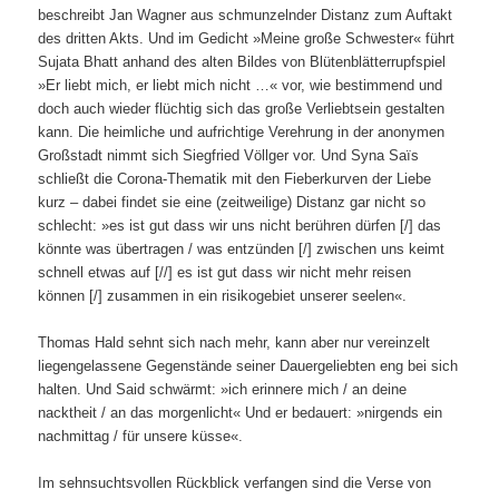
beschreibt Jan Wagner aus schmunzelnder Distanz zum Auftakt
des dritten Akts. Und im Gedicht »Meine große Schwester« führt
Sujata Bhatt anhand des alten Bildes von Blütenblätterrupfspiel
»Er liebt mich, er liebt mich nicht …« vor, wie bestimmend und
doch auch wieder flüchtig sich das große Verliebtsein gestalten
kann. Die heimliche und aufrichtige Verehrung in der anonymen
Großstadt nimmt sich Siegfried Völlger vor. Und Syna Saïs
schließt die Corona-Thematik mit den Fieberkurven der Liebe
kurz – dabei findet sie eine (zeitweilige) Distanz gar nicht so
schlecht: »es ist gut dass wir uns nicht berühren dürfen [/] das
könnte was übertragen / was entzünden [/] zwischen uns keimt
schnell etwas auf [//] es ist gut dass wir nicht mehr reisen
können [/] zusammen in ein risikogebiet unserer seelen«.
Thomas Hald sehnt sich nach mehr, kann aber nur vereinzelt
liegengelassene Gegenstände seiner Dauergeliebten eng bei sich
halten. Und Said schwärmt: »ich erinnere mich / an deine
nacktheit / an das morgenlicht« Und er bedauert: »nirgends ein
nachmittag / für unsere küsse«.
Im sehnsuchtsvollen Rückblick verfangen sind die Verse von