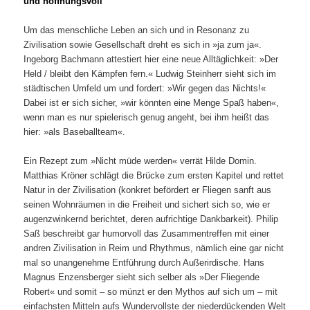
und hoffnungsvoll
Um das menschliche Leben an sich und in Resonanz zu
Zivilisation sowie Gesellschaft dreht es sich in »ja zum ja«.
Ingeborg Bachmann attestiert hier eine neue Alltäglichkeit: »Der
Held / bleibt den Kämpfen fern.« Ludwig Steinherr sieht sich im
städtischen Umfeld um und fordert: »Wir gegen das Nichts!«
Dabei ist er sich sicher, »wir könnten eine Menge Spaß haben«,
wenn man es nur spielerisch genug angeht, bei ihm heißt das
hier: »als Baseballteam«.
Ein Rezept zum »Nicht müde werden« verrät Hilde Domin.
Matthias Kröner schlägt die Brücke zum ersten Kapitel und rettet
Natur in der Zivilisation (konkret befördert er Fliegen sanft aus
seinen Wohnräumen in die Freiheit und sichert sich so, wie er
augenzwinkernd berichtet, deren aufrichtige Dankbarkeit). Philip
Saß beschreibt gar humorvoll das Zusammentreffen mit einer
andren Zivilisation in Reim und Rhythmus, nämlich eine gar nicht
mal so unangenehme Entführung durch Außerirdische. Hans
Magnus Enzensberger sieht sich selber als »Der Fliegende
Robert« und somit – so münzt er den Mythos auf sich um – mit
einfachsten Mitteln aufs Wundervollste der niederdückenden Welt