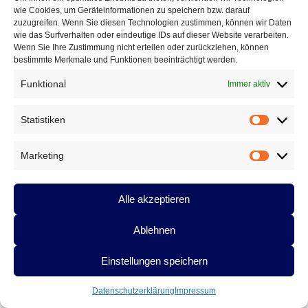
wie Cookies, um Geräteinformationen zu speichern bzw. darauf
Darmstadt (Folge 13)
zuzugreifen. Wenn Sie diesen Technologien zustimmen, können wir Daten
Aus der Reihe »Verlierer« heute: Rooney
von Hellmuth Opitz,
wie das Surfverhalten oder eindeutige IDs auf dieser Website verarbeiten.
Bielefeld (Folge 11)
Wenn Sie Ihre Zustimmung nicht erteilen oder zurückziehen, können
In letzter Sekunde
(zum Spiel Schweiz – Ecuador) von Melanie
bestimmte Merkmale und Funktionen beeinträchtigt werden.
Arzenheimer, Eichstätt (Folge 10)
Funktional
Immer aktiv
Finale Prognose
von Michael Hüttenberger, Darmstadt (Folge 1)
Veröffentlicht unter
Gedichte
,
Gedichte von Lyrikerkollegen
,
Statistiken
Pressemitteilungen
,
Vermischtes
,
Anton G. Leitner, Gedichte
Statistik
|
Verschlagwortet mit
Alex Dreppec
,
Anton G. Leitner
,
das
gedicht
,
dasgedichtblog.de
,
Deutsche Lyriker-Elf
,
Franziska
Marketing
Röchter
,
Fußball WM 2014
,
Fußballgedichte
,
Hellmuth Opitz
,
Marketin
Jan-Eike Hornauer
,
Katrin Müller-Hohenstein
,
Melanie
Arzenheimer
,
Michael Augustin
,
Michael Hüttenberger
,
Vom
Alle akzeptieren
Leder gezogen
|
Schreiben Sie einen Kommentar
Ablehnen
Beitragsnavigation
←
Ältere Beiträge
Einstellungen speichern
Datenschutzerklärung
Impressum
KATEGORIEN