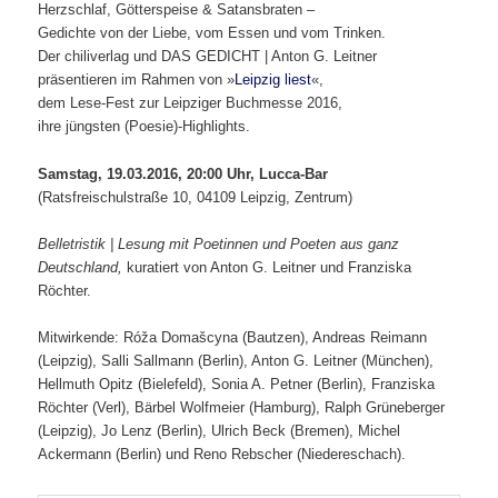
Herzschlaf, Götterspeise & Satansbraten –
Gedichte von der Liebe, vom Essen und vom Trinken.
Der chiliverlag und DAS GEDICHT | Anton G. Leitner
präsentieren im Rahmen von »
Leipzig liest
«,
dem Lese-Fest zur Leipziger Buchmesse 2016,
ihre jüngsten (Poesie)-Highlights.
Samstag, 19.03.2016, 20:00 Uhr, Lucca-Bar
(Ratsfreischulstraße 10, 04109 Leipzig, Zentrum)
Belletristik | Lesung mit Poetinnen und Poeten aus ganz
Deutschland,
kuratiert von Anton G. Leitner und Franziska
Röchter.
Mitwirkende: Róža Domašcyna (Bautzen), Andreas Reimann
(Leipzig), Salli Sallmann (Berlin), Anton G. Leitner (München),
Hellmuth Opitz (Bielefeld), Sonia A. Petner (Berlin), Franziska
Röchter (Verl), Bärbel Wolfmeier (Hamburg), Ralph Grüneberger
(Leipzig), Jo Lenz (Berlin), Ulrich Beck (Bremen), Michel
Ackermann (Berlin) und Reno Rebscher (Niedereschach).