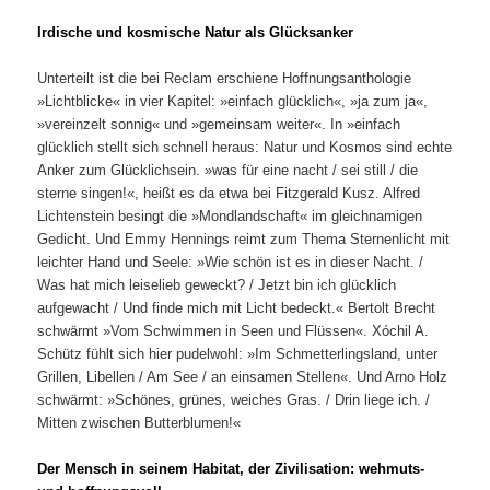
Irdische und kosmische Natur als Glücksanker
Unterteilt ist die bei Reclam erschiene Hoffnungsanthologie
»Lichtblicke« in vier Kapitel: »einfach glücklich«, »ja zum ja«,
»vereinzelt sonnig« und »gemeinsam weiter«. In »einfach
glücklich stellt sich schnell heraus: Natur und Kosmos sind echte
Anker zum Glücklichsein. »was für eine nacht / sei still / die
sterne singen!«, heißt es da etwa bei Fitzgerald Kusz. Alfred
Lichtenstein besingt die »Mondlandschaft« im gleichnamigen
Gedicht. Und Emmy Hennings reimt zum Thema Sternenlicht mit
leichter Hand und Seele: »Wie schön ist es in dieser Nacht. /
Was hat mich leiselieb geweckt? / Jetzt bin ich glücklich
aufgewacht / Und finde mich mit Licht bedeckt.« Bertolt Brecht
schwärmt »Vom Schwimmen in Seen und Flüssen«. Xóchil A.
Schütz fühlt sich hier pudelwohl: »Im Schmetterlingsland, unter
Grillen, Libellen / Am See / an einsamen Stellen«. Und Arno Holz
schwärmt: »Schönes, grünes, weiches Gras. / Drin liege ich. /
Mitten zwischen Butterblumen!«
Der Mensch in seinem Habitat, der Zivilisation: wehmuts-