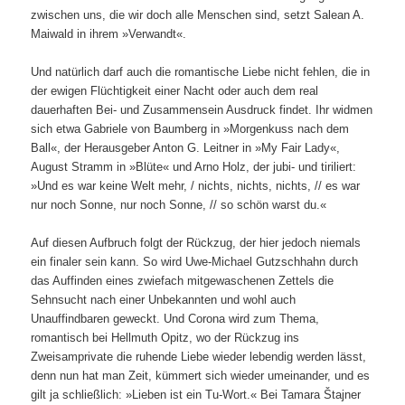
zwischen uns, die wir doch alle Menschen sind, setzt Salean A.
Maiwald in ihrem »Verwandt«.
Und natürlich darf auch die romantische Liebe nicht fehlen, die in
der ewigen Flüchtigkeit einer Nacht oder auch dem real
dauerhaften Bei- und Zusammensein Ausdruck findet. Ihr widmen
sich etwa Gabriele von Baumberg in »Morgenkuss nach dem
Ball«, der Herausgeber Anton G. Leitner in »My Fair Lady«,
August Stramm in »Blüte« und Arno Holz, der jubi- und tiriliert:
»Und es war keine Welt mehr, / nichts, nichts, nichts, // es war
nur noch Sonne, nur noch Sonne, // so schön warst du.«
Auf diesen Aufbruch folgt der Rückzug, der hier jedoch niemals
ein finaler sein kann. So wird Uwe-Michael Gutzschhahn durch
das Auffinden eines zwiefach mitgewaschenen Zettels die
Sehnsucht nach einer Unbekannten und wohl auch
Unauffindbaren geweckt. Und Corona wird zum Thema,
romantisch bei Hellmuth Opitz, wo der Rückzug ins
Zweisamprivate die ruhende Liebe wieder lebendig werden lässt,
denn nun hat man Zeit, kümmert sich wieder umeinander, und es
gilt ja schließlich: »Lieben ist ein Tu-Wort.« Bei Tamara Štajner