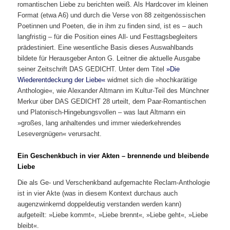
romantischen Liebe zu berichten weiß. Als Hardcover im kleinen
Format (etwa A6) und durch die Verse von 88 zeitgenössischen
Poetinnen und Poeten, die in ihm zu finden sind, ist es – auch
langfristig – für die Position eines All- und Festtagsbegleiters
prädestiniert. Eine wesentliche Basis dieses Auswahlbands
bildete für Herausgeber Anton G. Leitner die aktuelle Ausgabe
seiner Zeitschrift DAS GEDICHT. Unter dem Titel
»Die
Wiederentdeckung der Liebe«
widmet sich die »hochkarätige
Anthologie«, wie Alexander Altmann im Kultur-Teil des Münchner
Merkur über DAS GEDICHT 28 urteilt, dem Paar-Romantischen
und Platonisch-Hingebungsvollen – was laut Altmann ein
»großes, lang anhaltendes und immer wiederkehrendes
Lesevergnügen« verursacht.
Ein Geschenkbuch in vier Akten – brennende und bleibende
Liebe
Die als Ge- und Verschenkband aufgemachte Reclam-Anthologie
ist in vier Akte (was in diesem Kontext durchaus auch
augenzwinkernd doppeldeutig verstanden werden kann)
aufgeteilt: »Liebe kommt«, »Liebe brennt«, »Liebe geht«, »Liebe
bleibt«.