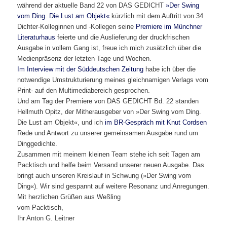
während der aktuelle Band 22 von DAS GEDICHT
»Der Swing
vom Ding. Die Lust am Objekt«
kürzlich mit dem Auftritt von 34
Dichter-Kolleginnen und -Kollegen seine
Premiere im Münchner
Literaturhaus
feierte und die Auslieferung der druckfrischen
Ausgabe in vollem Gang ist, freue ich mich zusätzlich über die
Medienpräsenz der letzten Tage und Wochen.
Im Interview mit der Süddeutschen Zeitung
habe ich über die
notwendige Umstrukturierung meines gleichnamigen Verlags vom
Print- auf den Multimediabereich gesprochen.
Und am Tag der Premiere von DAS GEDICHT Bd. 22 standen
Hellmuth Opitz, der Mitherausgeber von »Der Swing vom Ding.
Die Lust am Objekt«, und ich
im BR-Gespräch mit Knut Cordsen
Rede und Antwort zu unserer gemeinsamen Ausgabe rund um
Dinggedichte.
Zusammen mit meinem kleinen Team stehe ich seit Tagen am
Packtisch und helfe beim Versand unserer neuen Ausgabe. Das
bringt auch unseren Kreislauf in Schwung (»Der Swing vom
Ding«). Wir sind gespannt auf weitere Resonanz und Anregungen.
Mit herzlichen Grüßen aus Weßling
vom Packtisch,
Ihr Anton G. Leitner