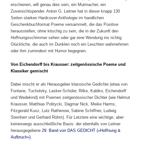
erschienen, will genau dies sein, ein Mutmacher, ein
Zuversichtspender. Anton G. Leitner hat in dieser knapp 130
Seiten starken Hardcover-Anthologie im handlichen
Geschenkbuchformat Poeme versammelt, die das Positive
herausstellen, ohne kitschig zu sein, die in der Zukunft den
Hoffnungsschimmer sehen oder gar eine Wendung ins richtig
Glückliche, die auch im Dunklen noch ein Leuchten wahrnehmen
oder ihm zumindest mit Humor begegnen.
Von Eichendorff bis Krausser: zeitgenössische Poeme und
Klassiker gemischt
Dabei mischt er als Herausgeber klassische Gedichte (etwa von
Fontane, Tucholsky, Lasker-Schüler, Rilke, Kaléko, Eichendorff
und Wedekind) mit Poemen zeitgenössischer Dichter (wie Helmut
Krausser, Matthias Politycki, Dagmar Nick, Meike Harms,
Fitzgerald Kusz, Lutz Rathenow, Sabine Schiffner, Ludwig
Steinherr und Gerhard Rühm). Für Letztere eine wichtige, aber
keineswegs ausschließliche Basis: der ebenfalls von Leitner
herausgegebene
29. Band von DAS GEDICHT (»Hoffnung &
Aufbruch«)
.