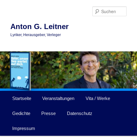
Zum
Zum
primären
sekundären
Such
Inhalt
Inhalt
springen
springen
Anton G. Leitner
Lyriker, Herausgeber, Verleger
Hauptmenü
Startseite
Veranstaltungen
Vita / Werke
Gedichte
Presse
Datenschutz
Impressum