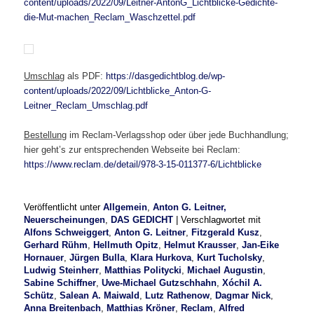
content/uploads/2022/09/Leitner-AntonG_Lichtblicke-Gedichte-
die-Mut-machen_Reclam_Waschzettel.pdf
Umschlag
als PDF:
https://dasgedichtblog.de/wp-
content/uploads/2022/09/Lichtblicke_Anton-G-
Leitner_Reclam_Umschlag.pdf
Bestellung
im Reclam-Verlagsshop oder über jede Buchhandlung;
hier geht’s zur entsprechenden Webseite bei Reclam:
https://www.reclam.de/detail/978-3-15-011377-6/Lichtblicke
Veröffentlicht unter
Allgemein
,
Anton G. Leitner,
Neuerscheinungen
,
DAS GEDICHT
|
Verschlagwortet mit
Alfons Schweiggert
,
Anton G. Leitner
,
Fitzgerald Kusz
,
Gerhard Rühm
,
Hellmuth Opitz
,
Helmut Krausser
,
Jan-Eike
Hornauer
,
Jürgen Bulla
,
Klara Hurkova
,
Kurt Tucholsky
,
Ludwig Steinherr
,
Matthias Politycki
,
Michael Augustin
,
Sabine Schiffner
,
Uwe-Michael Gutzschhahn
,
Xóchil A.
Schütz
,
Salean A. Maiwald
,
Lutz Rathenow
,
Dagmar Nick
,
Anna Breitenbach
,
Matthias Kröner
,
Reclam
,
Alfred