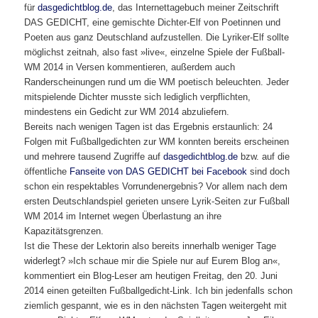
für
dasgedichtblog.de
, das Internettagebuch meiner Zeitschrift
DAS GEDICHT, eine gemischte Dichter-Elf von Poetinnen und
Poeten aus ganz Deutschland aufzustellen. Die Lyriker-Elf sollte
möglichst zeitnah, also fast »live«, einzelne Spiele der Fußball-
WM 2014 in Versen kommentieren, außerdem auch
Randerscheinungen rund um die WM poetisch beleuchten. Jeder
mitspielende Dichter musste sich lediglich verpflichten,
mindestens ein Gedicht zur WM 2014 abzuliefern.
Bereits nach wenigen Tagen ist das Ergebnis erstaunlich: 24
Folgen mit Fußballgedichten zur WM konnten bereits erscheinen
und mehrere tausend Zugriffe auf
dasgedichtblog.de
bzw. auf die
öffentliche
Fanseite von DAS GEDICHT bei Facebook
sind doch
schon ein respektables Vorrundenergebnis? Vor allem nach dem
ersten Deutschlandspiel gerieten unsere Lyrik-Seiten zur Fußball
WM 2014 im Internet wegen Überlastung an ihre
Kapazitätsgrenzen.
Ist die These der Lektorin also bereits innerhalb weniger Tage
widerlegt? »Ich schaue mir die Spiele nur auf Eurem Blog an«,
kommentiert ein Blog-Leser am heutigen Freitag, den 20. Juni
2014 einen geteilten Fußballgedicht-Link. Ich bin jedenfalls schon
ziemlich gespannt, wie es in den nächsten Tagen weitergeht mit