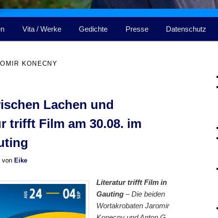
en
Vita / Werke
Gedichte
Presse
Datenschutz
ROMIR KONECNY
wischen Lachen und
 trifft Film am 30.08. im
uting
von
Eike
Literatur trifft Film in
Gauting
–
Die beiden
Wortakrobaten Jaromir
Konecny und Anton G.