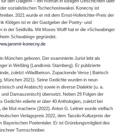
für den Galgen« – ein Roman in lustigen Geschichten über
 der sozialistischen Tschechoslowakei. Konecny ist
reiber. 2021 wurde er mit dem Ernst-Hoferichter-Preis der
k Klötgen ist er der Gastgeber der Poetry- und
in der Seidlvilla. Mit Moses Wolff hat er die »Schwabinger
heim Schwabing« gegründet.
ww.jaromir-konecny.de
n München geboren. Der examinierte Jurist lebt als
ger in Weßling (Landkreis Starnberg). Er publizierte
bände, zuletzt »Wadlbeissn. Zupackende Verse | Bairisch
g, München 2021). Seine Gedichte wurden in neun
zösisch und Arabisch) sowie in diverse Dialekte (u. a.
 und Damaszenisch) übersetzt. Neben 29 Folgen der
 Gedicht« edierte er über 40 Anthologien, zuletzt bei
, die Mut machen« (2022). Anton G. Leitner wurde vielfach
Deutschen Verlagspreis 2022, dem Tassilo-Kulturpreis der
 Bayerischen Poetentaler. Er ist Gründungsmitglied des
ünchner Turmschreiber.