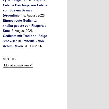
Lyrik, Folge 127: » El ojo de
Celan – Das Auge von Celan«
von Susana Szwarc
(Argentinien)
5. August 2026
Eingestreute Gedichte:
»haiku-gebet« von Fitzgerald
Kusz
2. August 2026
Gedichte mit Tradition, Folge
336: »Der Beutelteufel« von
Achim Raven
31. Juli 2026
ARCHIV
Archiv