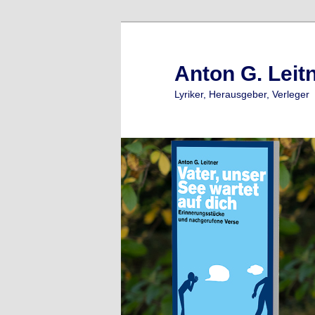
Zum
Zum
primären
sekundären
Inhalt
Inhalt
Anton G. Leit
springen
springen
Lyriker, Herausgeber, Verleger