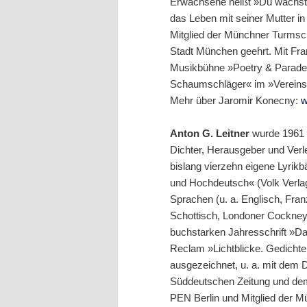
Erwachsene heißt »Du wächst 
das Leben mit seiner Mutter in
Mitglied der Münchner Turmsch
Stadt München geehrt. Mit Fran
Musikbühne »Poetry & Parade« 
Schaumschläger« im »Vereins
Mehr über Jaromir Konecny:
w
Anton G. Leitner
wurde 1961 i
Dichter, Herausgeber und Verle
bislang vierzehn eigene Lyrik
und Hochdeutsch« (Volk Verla
Sprachen (u. a. Englisch, Fran
Schottisch, Londoner Cockney
buchstarken Jahresschrift »Das
Reclam »Lichtblicke. Gedichte
ausgezeichnet, u. a. mit dem 
Süddeutschen Zeitung und dem
PEN Berlin und Mitglied der M