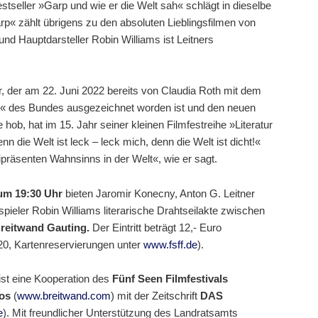
stseller »Garp und wie er die Welt sah« schlägt in dieselbe
« zählt übrigens zu den absoluten Lieblingsfilmen von
 und Hauptdarsteller Robin Williams ist Leitners
r, der am 22. Juni 2022 bereits von Claudia Roth mit dem
« des Bundes ausgezeichnet worden ist und den neuen
hob, hat im 15. Jahr seiner kleinen Filmfestreihe »Literatur
n die Welt ist leck – leck mich, denn die Welt ist dicht!«
präsenten Wahnsinns in der Welt«, wie er sagt.
 um 19:30 Uhr
bieten Jaromir Konecny, Anton G. Leitner
ieler Robin Williams literarische Drahtseilakte zwischen
reitwand Gauting.
Der Eintritt beträgt 12,- Euro
,20, Kartenreservierungen unter
www.fsff.de
).
ist eine Kooperation des
Fünf Seen Filmfestivals
nos
(
www.breitwand.com
) mit der Zeitschrift
DAS
e
). Mit freundlicher Unterstützung des Landratsamts