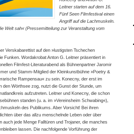
Leitner starten auf dem 16.
Fünf Seen Filmfestival einen
Angriff auf die Lachmuskeln.
die Welt sah« (Pressemitteilung zur Veranstaltung vom
er Verskabarettist auf den »lustigsten Tschechen
die Funken. Wordakrobat Anton G. Leitner präsentiert in
onellen Filmfest-Literaturabend als Bühnenpartner Jaromir
ammer und Stamm-Mitglied der Kleinkunstbühne »Poetry &
iterarische Rampensau« zu sein. Konecny, der erst im
den Wörthsee zog, nutzt die Gunst der Stunde, um
atlandkreis aufzutreten. Leitner und Konecny, die schon
ebühnen standen (u. a. im »Vereinsheim Schwabing«),
Lachmuskeln des Publikums. Aber Vorsicht! Bei ihren
dichten über das allzu menschelnde Leben oder über
uern auch jede Menge Falltüren und Trojaner, die manches
nbleiben lassen. Die nachfolgende Vorführung der