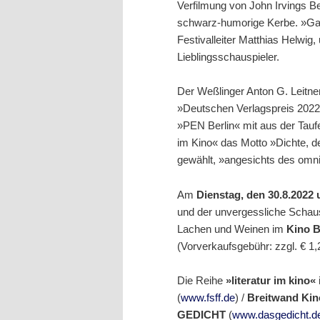
Verfilmung von John Irvings Be
schwarz-humorige Kerbe. »Garp
Festivalleiter Matthias Helwig,
Lieblingsschauspieler.
Der Weßlinger Anton G. Leitne
»Deutschen Verlagspreis 2022
»PEN Berlin« mit aus der Taufe 
im Kino« das Motto »Dichte, den
gewählt, »angesichts des omni
Am
Dienstag, den 30.8.2022
und der unvergessliche Schausp
Lachen und Weinen im
Kino B
(Vorverkaufsgebühr: zzgl. € 1
Die Reihe
»literatur im kino«
(
www.fsff.de
) /
Breitwand Ki
GEDICHT
(
www.dasgedicht.d