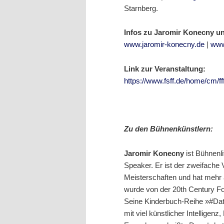
Starnberg.
Infos zu Jaromir Konecny un
www.jaromir-konecny.de
|
www
Link zur Veranstaltung:
https://www.fsff.de/home/cm/ff
Zu den Bühnenkünstlern:
Jaromir Konecny
ist Bühnenlit
Speaker. Er ist der zweifache
Meisterschaften und hat mehr a
wurde von der 20th Century Fox
Seine Kinderbuch-Reihe »#Daten
mit viel künstlicher Intelligenz