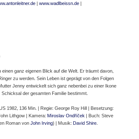
w.antonleitner.de
|
www.wadlbeissn.de
|
h
einen ganz eigenen Blick auf die Welt. Er träumt davon,
 Ringer zu werden. Sein Leben ist geprägt von den Folgen
Mutter Jenny entwickelt sich ganz nebenbei zu einer Ikone
Schicksal der gesamten Familie bestimmt.
US 1982, 136 Min. | Regie: George Roy Hill | Besetzung:
 John Lithgow | Kamera:
Miroslav Ondříček
| Buch: Steve
igen Roman von
John Irving
) | Musik:
David Shire
.