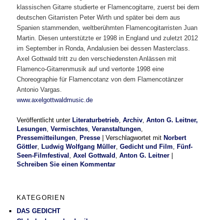
Göttler
,
Ludwig Wolfgang Müller
,
Gedicht und Film
,
Fünf-
Seen-Filmfestival
,
Axel Gottwald
,
Anton G. Leitner
|
Schreiben Sie einen Kommentar
KATEGORIEN
DAS GEDICHT
Club der lesenden Lyriker
Poesie 21
Ausschreibungen und Wettbewerbe
Literaturbetrieb
Protest
Fluglärm
Gesundheitspolitik
Vermischtes
DAS GEDICHT BLOG
Im babylonischen Süden der Lyrik, Folge 127: » El ojo de
Celan – Das Auge von Celan« von Susana Szwarc
(Argentinien)
5. August 2026