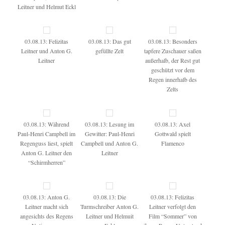
Leitner und Helmut Eckl
03.08.13: Felizitas
03.08.13: Das gut
03.08.13: Besonders
Leitner und Anton G.
gefüllte Zelt
tapfere Zuschauer saßen
Leitner
außerhalb, der Rest gut
geschützt vor dem
Regen innerhalb des
Zelts
03.08.13: Während
03.08.13: Lesung im
03.08.13: Axel
Paul-Henri Campbell im
Gewitter: Paul-Henri
Gottwald spielt
Regenguss liest, spielt
Campbell und Anton G.
Flamenco
Anton G. Leitner den
Leitner
“Schirmherren”
03.08.13: Anton G.
03.08.13: Die
03.08.13: Felizitas
Leitner macht sich
Turmschreiber Anton G.
Leitner verfolgt den
angesichts des Regens
Leitner und Helmuit
Film “Sommer” von