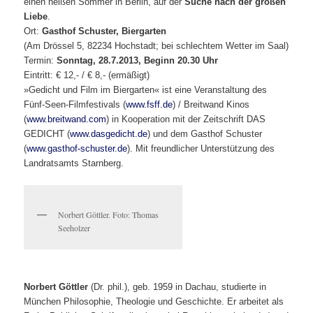
einen heißen Sommer in Berlin, auf der
Suche nach der großen
Liebe
.
Ort:
Gasthof Schuster, Biergarten
(Am Drössel 5, 82234 Hochstadt; bei schlechtem Wetter im Saal)
Termin:
Sonntag, 28.7.2013, Beginn 20.30 Uhr
Eintritt: € 12,- / € 8,- (ermäßigt)
»Gedicht und Film im Biergarten« ist eine Veranstaltung des
Fünf-Seen-Filmfestivals (
www.fsff.de
) / Breitwand Kinos
(
www.breitwand.com
) in Kooperation mit der Zeitschrift DAS
GEDICHT (
www.dasgedicht.de
) und dem Gasthof Schuster
(
www.gasthof-schuster.de
). Mit freundlicher Unterstützung des
Landratsamts Starnberg.
Norbert Göttler. Foto: Thomas
Seeholzer
Norbert Göttler
(Dr. phil.), geb. 1959 in Dachau, studierte in
München Philosophie, Theologie und Geschichte. Er arbeitet als