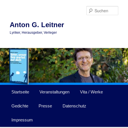
Zum
Zum
primären
sekundären
Such
Inhalt
Inhalt
springen
springen
Anton G. Leitner
Lyriker, Herausgeber, Verleger
Hauptmenü
Startseite
Veranstaltungen
Vita / Werke
Gedichte
Presse
Datenschutz
Impressum