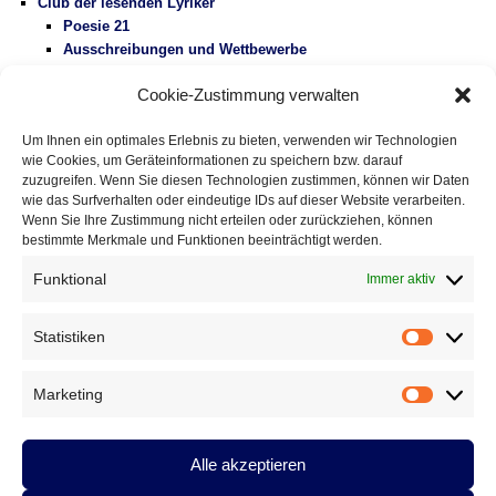
Eingestreute Gedichte: »haiku-gebet« von Fitzgerald Kusz
2.
August 2026
Gedichte mit Tradition, Folge 336: »Der Beutelteufel« von
Achim Raven
31. Juli 2026
Cookie-Zustimmung verwalten
ARCHIV
Um Ihnen ein optimales Erlebnis zu bieten, verwenden wir Technologien
wie Cookies, um Geräteinformationen zu speichern bzw. darauf
Archiv
zuzugreifen. Wenn Sie diesen Technologien zustimmen, können wir Daten
wie das Surfverhalten oder eindeutige IDs auf dieser Website verarbeiten.
Wenn Sie Ihre Zustimmung nicht erteilen oder zurückziehen, können
bestimmte Merkmale und Funktionen beeinträchtigt werden.
Datenschutzerklärung
Stolz präsentiert von WordPress
Funktional
Immer aktiv
Statistiken
Statistik
Marketing
Marketin
Alle akzeptieren