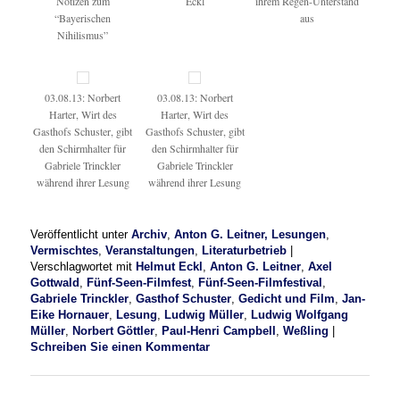
Notizen zum
Eckl
ihrem Regen-Unterstand
“Bayerischen
aus
Nihilismus”
03.08.13: Norbert
03.08.13: Norbert
Harter, Wirt des
Harter, Wirt des
Gasthofs Schuster, gibt
Gasthofs Schuster, gibt
den Schirmhalter für
den Schirmhalter für
Gabriele Trinckler
Gabriele Trinckler
während ihrer Lesung
während ihrer Lesung
Veröffentlicht unter
Archiv
,
Anton G. Leitner, Lesungen
,
Vermischtes
,
Veranstaltungen
,
Literaturbetrieb
|
Verschlagwortet mit
Helmut Eckl
,
Anton G. Leitner
,
Axel
Gottwald
,
Fünf-Seen-Filmfest
,
Fünf-Seen-Filmfestival
,
Gabriele Trinckler
,
Gasthof Schuster
,
Gedicht und Film
,
Jan-
Eike Hornauer
,
Lesung
,
Ludwig Müller
,
Ludwig Wolfgang
Müller
,
Norbert Göttler
,
Paul-Henri Campbell
,
Weßling
|
Schreiben Sie einen Kommentar