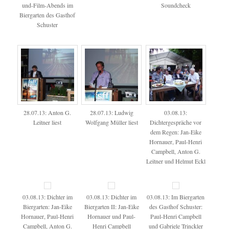
und-Film-Abends im
Soundcheck
Biergarten des Gasthof
Schuster
28.07.13: Anton G.
28.07.13: Ludwig
03.08.13:
Leitner liest
Wolfgang Müller liest
Dichtergespräche vor
dem Regen: Jan-Eike
Hornauer, Paul-Henri
Campbell, Anton G.
Leitner und Helmut Eckl
03.08.13: Dichter im
03.08.13: Dichter im
03.08.13: Im Biergarten
Biergarten: Jan-Eike
Biergarten II: Jan-Eike
des Gasthof Schuster:
Hornauer, Paul-Henri
Hornauer und Paul-
Paul-Henri Campbell
Campbell, Anton G.
Henri Campbell
und Gabriele Trinckler