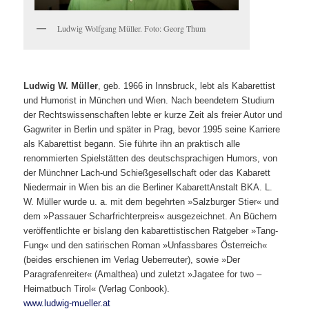
Ludwig Wolfgang Müller. Foto: Georg Thum
Ludwig W. Müller
, geb. 1966 in Innsbruck, lebt als Kabarettist
und Humorist in München und Wien. Nach beendetem Studium
der Rechtswissenschaften lebte er kurze Zeit als freier Autor und
Gagwriter in Berlin und später in Prag, bevor 1995 seine Karriere
als Kabarettist begann. Sie führte ihn an praktisch alle
renommierten Spielstätten des deutschsprachigen Humors, von
der Münchner Lach-und Schießgesellschaft oder das Kabarett
Niedermair in Wien bis an die Berliner KabarettAnstalt BKA. L.
W. Müller wurde u. a. mit dem begehrten »Salzburger Stier« und
dem »Passauer Scharfrichterpreis« ausgezeichnet. An Büchern
veröffentlichte er bislang den kabarettistischen Ratgeber »Tang-
Fung« und den satirischen Roman »Unfassbares Österreich«
(beides erschienen im Verlag Ueberreuter), sowie »Der
Paragrafenreiter« (Amalthea) und zuletzt »Jagatee for two –
Heimatbuch Tirol« (Verlag Conbook).
www.ludwig-mueller.at