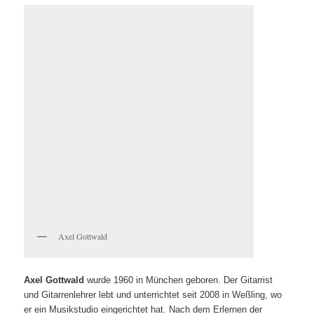
Axel Gottwald
Axel Gottwald
wurde 1960 in München geboren. Der Gitarrist
und Gitarrenlehrer lebt und unterrichtet seit 2008 in Weßling, wo
er ein Musikstudio eingerichtet hat. Nach dem Erlernen der
klassischen Gitarre studierte er Flamencogitarre, zuerst bei dem
deutschen Gitarristen Peter Wirth und später bei dem aus
Spanien stammenden, weltberühmten Flamencogitarristen Juan
Martin. Diesen unterstützte er 1998 in England und zuletzt 2012
im September in Ronda, Andalusien bei dessen Masterclass.
Axel Gottwald tritt zu den verschiedensten Anlässen mit
Flamenco-Gitarrenmusik auf und vertonte 1998 eine
Choreographie für Flamencotanz von dem Flamencotänzer
Antonio Vargas.
www.axelgottwaldmusic.de
Veröffentlicht unter
Literaturbetrieb
,
Archiv
,
Anton G. Leitner,
Lesungen
,
Vermischtes
,
Veranstaltungen
,
Pressemitteilungen
,
Presse
|
Verschlagwortet mit
Norbert