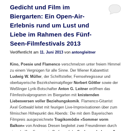
Gedicht und Film im
Biergarten: Ein Open-Air-
Erlebnis rund um Lust und
Liebe im Rahmen des Fünf-
Seen-Filmfestivals 2013
Veröffentlicht am
11. Juni 2013
von
antongleitner
Kino, Poesie und Flamenco
verschmelzen unter freiem Himmel
zu einem Vergnügen für alle Sinne. Der Wiener Kabarettist
Ludwig W. Müller
, der Schriftsteller, Fernsehregisseur und
oberbayerische Bezirksheimatpfleger
Norbert Göttler
sowie der
Weßlinger Lyrik-Botschafter
Anton G. Leitner
eröffnen das
Filmfestivalprogramm im Biergarten mit
knisternden
Liebesversen voller Beziehungskomik
. Flamenco-Gitarrist
Axel Gottwald leitet mit feurigen Live-Improvisationen über zum
filmischen Höhepunkt des Abends: Die mit dem Bayerischen
Filmpreis ausgezeichnete
Tragikomödie »Sommer vorm
Balkon«
von Andreas Dresen begleitet zwei Freundinnen durch