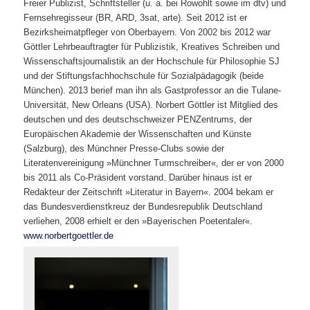
Freier Publizist, Schriftsteller (u. a. bei Rowohlt sowie im dtv) und
Fernsehregisseur (BR, ARD, 3sat, arte). Seit 2012 ist er
Bezirksheimatpfleger von Oberbayern. Von 2002 bis 2012 war
Göttler Lehrbeauftragter für Publizistik, Kreatives Schreiben und
Wissenschaftsjournalistik an der Hochschule für Philosophie SJ
und der Stiftungsfachhochschule für Sozialpädagogik (beide
München). 2013 berief man ihn als Gastprofessor an die Tulane-
Universität, New Orleans (USA). Norbert Göttler ist Mitglied des
deutschen und des deutschschweizer PENZentrums, der
Europäischen Akademie der Wissenschaften und Künste
(Salzburg), des Münchner Presse-Clubs sowie der
Literatenvereinigung »Münchner Turmschreiber«, der er von 2000
bis 2011 als Co-Präsident vorstand. Darüber hinaus ist er
Redakteur der Zeitschrift »Literatur in Bayern«. 2004 bekam er
das Bundesverdienstkreuz der Bundesrepublik Deutschland
verliehen, 2008 erhielt er den »Bayerischen Poetentaler«.
www.norbertgoettler.de