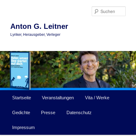
Zum
Zum
primären
sekundären
Such
Inhalt
Inhalt
springen
springen
Anton G. Leitner
Lyriker, Herausgeber, Verleger
Hauptmenü
Startseite
Veranstaltungen
Vita / Werke
Gedichte
Presse
Datenschutz
Impressum