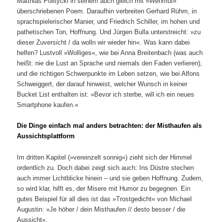
Matthias Politycki in seinem auch gleich mit »Wehmut«
überschriebenen Poem. Daraufhin verbreiten Gerhard Rühm, in
sprachspielerischer Manier, und Friedrich Schiller, im hohen und
pathetischen Ton, Hoffnung. Und Jürgen Bulla unterstreicht: »zu
dieser Zuversicht / da wolln wir wieder hin«. Was kann dabei
helfen? Lustvoll »Wolliges«, wie bei Anna Breitenbach (was auch
heißt: nie die Lust an Sprache und niemals den Faden verlieren),
und die richtigen Schwerpunkte im Leben setzen, wie bei Alfons
Schweiggert, der darauf hinweist, welcher Wunsch in keiner
Bucket List enthalten ist: »Bevor ich sterbe, will ich ein neues
Smartphone kaufen.«
Die Dinge einfach mal anders betrachten: der Misthaufen als
Aussichtsplattform
Im dritten Kapitel (»vereinzelt sonnig«) zieht sich der Himmel
ordentlich zu. Doch dabei zeigt sich auch: Ins Düstre stechen
auch immer Lichtblicke hinein – und sie geben Hoffnung. Zudem,
so wird klar, hilft es, der Misere mit Humor zu begegnen. Ein
gutes Beispiel für all dies ist das »Trostgedicht« von Michael
Augustin: »Je höher / dein Misthaufen // desto besser / die
Aussicht«.