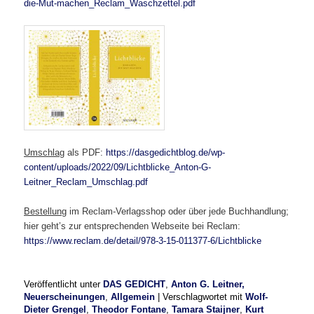
die-Mut-machen_Reclam_Waschzettel.pdf
Umschlag
als PDF:
https://dasgedichtblog.de/wp-
content/uploads/2022/09/Lichtblicke_Anton-G-
Leitner_Reclam_Umschlag.pdf
Bestellung
im Reclam-Verlagsshop oder über jede Buchhandlung;
hier geht’s zur entsprechenden Webseite bei Reclam:
https://www.reclam.de/detail/978-3-15-011377-6/Lichtblicke
Veröffentlicht unter
DAS GEDICHT
,
Anton G. Leitner,
Neuerscheinungen
,
Allgemein
|
Verschlagwortet mit
Wolf-
Dieter Grengel
,
Theodor Fontane
,
Tamara Staijner
,
Kurt