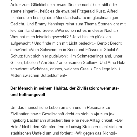
Anker zum Glücklichsein. »was für eine nacht / sei still / die
sterne singen!«, heißt es da etwa bei Fitzgerald Kusz. Alfred
Lichtenstein besingt die »Mondlandschaft« im gleichnamigen
Gedicht. Und Emmy Hennings reimt zum Thema Sternenlicht mit
leichter Hand und Seele: »Wie schön ist es in dieser Nacht. /
Was hat mich leiselieb geweckt? / Jetzt bin ich glücklich
aufgewacht / Und finde mich mit Licht bedeckt.« Bertolt Brecht
schwärmt »Vom Schwimmen in Seen und Flüssen«. Xóchil A.
Schütz fühlt sich hier pudelwohl: »Im Schmetterlingsland, unter
Grillen, Libellen / Am See / an einsamen Stellen«. Und Arno Holz
schwärmt: »Schönes, grünes, weiches Gras. / Drin liege ich. /
Mitten zwischen Butterblumen!«
Der Mensch in seinem Habitat, der Zivilisation: wehmuts-
und hoffnungsvoll
Um das menschliche Leben an sich und in Resonanz zu
Zivilisation sowie Gesellschaft dreht es sich in »ja zum ja«.
Ingeborg Bachmann attestiert hier eine neue Alltäglichkeit: »Der
Held / bleibt den Kämpfen fern.« Ludwig Steinherr sieht sich im
städtischen Umfeld um und fordert: »Wir gegen das Nichts!«