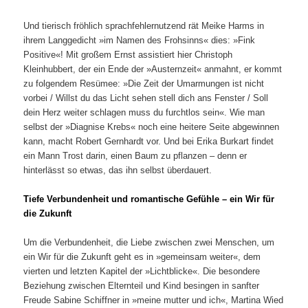
Und tierisch fröhlich sprachfehlernutzend rät Meike Harms in
ihrem Langgedicht »im Namen des Frohsinns« dies: »Fink
Positive«! Mit großem Ernst assistiert hier Christoph
Kleinhubbert, der ein Ende der »Austernzeit« anmahnt, er kommt
zu folgendem Resümee: »Die Zeit der Umarmungen ist nicht
vorbei / Willst du das Licht sehen stell dich ans Fenster / Soll
dein Herz weiter schlagen muss du furchtlos sein«. Wie man
selbst der »Diagnise Krebs« noch eine heitere Seite abgewinnen
kann, macht Robert Gernhardt vor. Und bei Erika Burkart findet
ein Mann Trost darin, einen Baum zu pflanzen – denn er
hinterlässt so etwas, das ihn selbst überdauert.
Tiefe Verbundenheit und romantische Gefühle – ein Wir für
die Zukunft
Um die Verbundenheit, die Liebe zwischen zwei Menschen, um
ein Wir für die Zukunft geht es in »gemeinsam weiter«, dem
vierten und letzten Kapitel der »Lichtblicke«. Die besondere
Beziehung zwischen Elternteil und Kind besingen in sanfter
Freude Sabine Schiffner in »meine mutter und ich«, Martina Wied