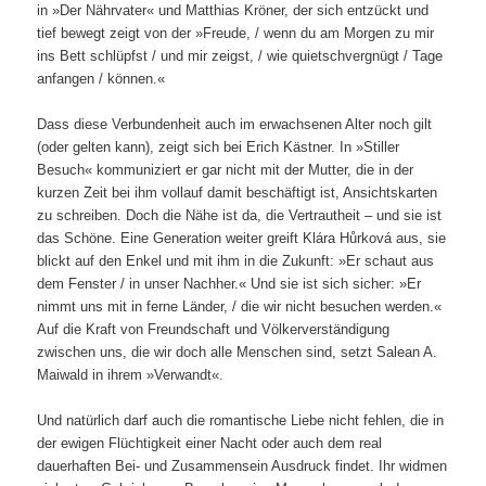
in »Der Nährvater« und Matthias Kröner, der sich entzückt und
tief bewegt zeigt von der »Freude, / wenn du am Morgen zu mir
ins Bett schlüpfst / und mir zeigst, / wie quietschvergnügt / Tage
anfangen / können.«
Dass diese Verbundenheit auch im erwachsenen Alter noch gilt
(oder gelten kann), zeigt sich bei Erich Kästner. In »Stiller
Besuch« kommuniziert er gar nicht mit der Mutter, die in der
kurzen Zeit bei ihm vollauf damit beschäftigt ist, Ansichtskarten
zu schreiben. Doch die Nähe ist da, die Vertrautheit – und sie ist
das Schöne. Eine Generation weiter greift Klára Hůrková aus, sie
blickt auf den Enkel und mit ihm in die Zukunft: »Er schaut aus
dem Fenster / in unser Nachher.« Und sie ist sich sicher: »Er
nimmt uns mit in ferne Länder, / die wir nicht besuchen werden.«
Auf die Kraft von Freundschaft und Völkerverständigung
zwischen uns, die wir doch alle Menschen sind, setzt Salean A.
Maiwald in ihrem »Verwandt«.
Und natürlich darf auch die romantische Liebe nicht fehlen, die in
der ewigen Flüchtigkeit einer Nacht oder auch dem real
dauerhaften Bei- und Zusammensein Ausdruck findet. Ihr widmen