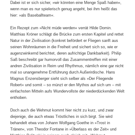
Dabei ist er sich sicher, »wir könnten eine Menge Spaß haben«,
wenn man es nur spielerisch genug angeht, bei ihm heißt das
hier: »als Baseballteam«.
Ein Rezept zum »Nicht müde werden« verrät Hilde Domin.
Matthias Kröner schlägt die Brücke zum ersten Kapitel und rettet
Natur in der Zivilisation (konkret befördert er Fliegen sanft aus
seinen Wohnräumen in die Freiheit und sichert sich so, wie er
augenzwinkernd berichtet, deren aufrichtige Dankbarkeit). Philip
Saß beschreibt gar humorvoll das Zusammentreffen mit einer
andren Zivilisation in Reim und Rhythmus, nämlich eine gar nicht
mal so unangenehme Entführung durch Außerirdische. Hans
Magnus Enzensberger sieht sich selber als »Der Fliegende
Robert« und somit – so münzt er den Mythos auf sich um – mit
einfachsten Mitteln aufs Wundervollste der niederdückenden Welt
enthoben.
Doch auch die Wehmut kommt hier nicht zu kurz, und zwar
diejenige, die auch etwas Tröstliches in sich birgt. Sie wird
behandelt etwa von Johann Wolfgang Goethe in »Trost in
Tränen«, von Theodor Fontane in »Überlass es der Zeit« und