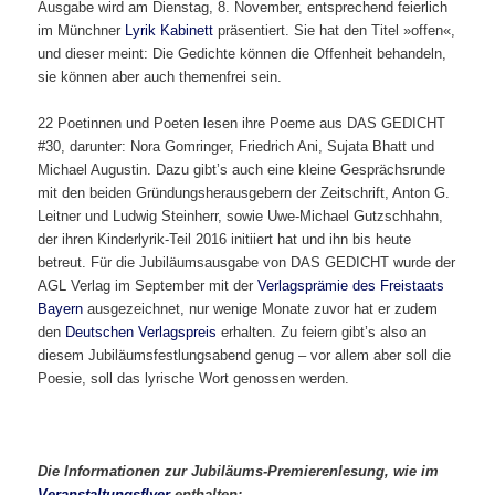
Ausgabe wird am Dienstag, 8. November, entsprechend feierlich
im Münchner
Lyrik Kabinett
präsentiert. Sie hat den Titel »offen«,
und dieser meint: Die Gedichte können die Offenheit behandeln,
sie können aber auch themenfrei sein.
22 Poetinnen und Poeten lesen ihre Poeme aus DAS GEDICHT
#30, darunter: Nora Gomringer, Friedrich Ani, Sujata Bhatt und
Michael Augustin. Dazu gibt’s auch eine kleine Gesprächsrunde
mit den beiden Gründungsherausgebern der Zeitschrift, Anton G.
Leitner und Ludwig Steinherr, sowie Uwe-Michael Gutzschhahn,
der ihren Kinderlyrik-Teil 2016 initiiert hat und ihn bis heute
betreut. Für die Jubiläumsausgabe von DAS GEDICHT wurde der
AGL Verlag im September mit der
Verlagsprämie des Freistaats
Bayern
ausgezeichnet, nur wenige Monate zuvor hat er zudem
den
Deutschen Verlagspreis
erhalten. Zu feiern gibt’s also an
diesem Jubiläumsfestlungsabend genug – vor allem aber soll die
Poesie, soll das lyrische Wort genossen werden.
Die Informationen zur Jubiläums-Premierenlesung, wie im
Veranstaltungsflyer
enthalten
: