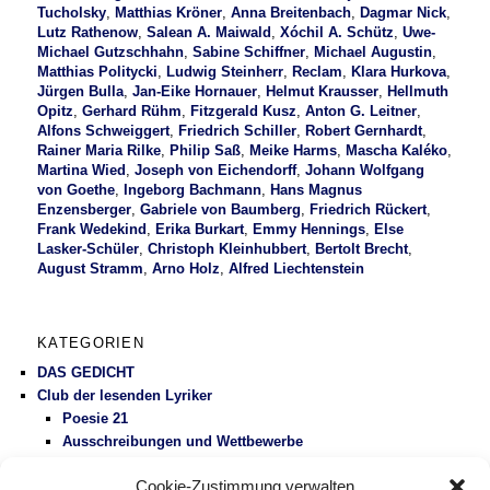
Tucholsky
,
Matthias Kröner
,
Anna Breitenbach
,
Dagmar Nick
,
Lutz Rathenow
,
Salean A. Maiwald
,
Xóchil A. Schütz
,
Uwe-
Michael Gutzschhahn
,
Sabine Schiffner
,
Michael Augustin
,
Matthias Politycki
,
Ludwig Steinherr
,
Reclam
,
Klara Hurkova
,
Jürgen Bulla
,
Jan-Eike Hornauer
,
Helmut Krausser
,
Hellmuth
Opitz
,
Gerhard Rühm
,
Fitzgerald Kusz
,
Anton G. Leitner
,
Alfons Schweiggert
,
Friedrich Schiller
,
Robert Gernhardt
,
Rainer Maria Rilke
,
Philip Saß
,
Meike Harms
,
Mascha Kaléko
,
Martina Wied
,
Joseph von Eichendorff
,
Johann Wolfgang
von Goethe
,
Ingeborg Bachmann
,
Hans Magnus
Enzensberger
,
Gabriele von Baumberg
,
Friedrich Rückert
,
Frank Wedekind
,
Erika Burkart
,
Emmy Hennings
,
Else
Lasker-Schüler
,
Christoph Kleinhubbert
,
Bertolt Brecht
,
August Stramm
,
Arno Holz
,
Alfred Liechtenstein
KATEGORIEN
DAS GEDICHT
Club der lesenden Lyriker
Poesie 21
Ausschreibungen und Wettbewerbe
Literaturbetrieb
Cookie-Zustimmung verwalten
Protest