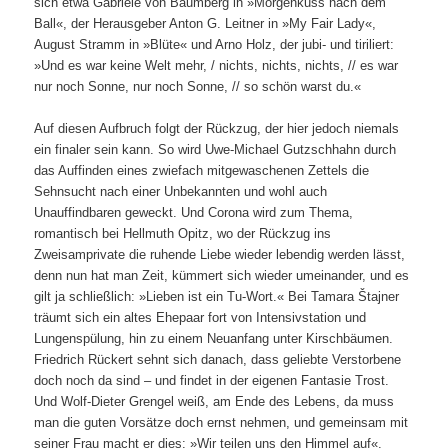
sich etwa Gabriele von Baumberg in »Morgenkuss nach dem
Ball«, der Herausgeber Anton G. Leitner in »My Fair Lady«,
August Stramm in »Blüte« und Arno Holz, der jubi- und tiriliert:
»Und es war keine Welt mehr, / nichts, nichts, nichts, // es war
nur noch Sonne, nur noch Sonne, // so schön warst du.«
Auf diesen Aufbruch folgt der Rückzug, der hier jedoch niemals
ein finaler sein kann. So wird Uwe-Michael Gutzschhahn durch
das Auffinden eines zwiefach mitgewaschenen Zettels die
Sehnsucht nach einer Unbekannten und wohl auch
Unauffindbaren geweckt. Und Corona wird zum Thema,
romantisch bei Hellmuth Opitz, wo der Rückzug ins
Zweisamprivate die ruhende Liebe wieder lebendig werden lässt,
denn nun hat man Zeit, kümmert sich wieder umeinander, und es
gilt ja schließlich: »Lieben ist ein Tu-Wort.« Bei Tamara Štajner
träumt sich ein altes Ehepaar fort von Intensivstation und
Lungenspülung, hin zu einem Neuanfang unter Kirschbäumen.
Friedrich Rückert sehnt sich danach, dass geliebte Verstorbene
doch noch da sind – und findet in der eigenen Fantasie Trost.
Und Wolf-Dieter Grengel weiß, am Ende des Lebens, da muss
man die guten Vorsätze doch ernst nehmen, und gemeinsam mit
seiner Frau macht er dies: »Wir teilen uns den Himmel auf«.