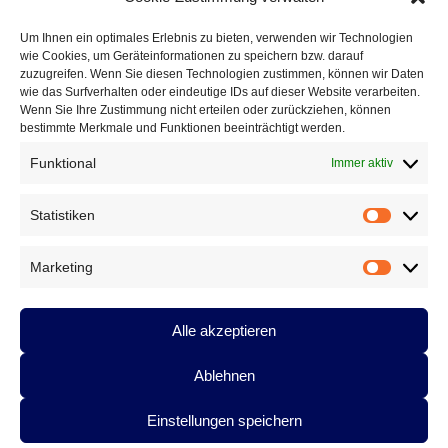
Fluglärm
Um Ihnen ein optimales Erlebnis zu bieten, verwenden wir Technologien
Gesundheitspolitik
wie Cookies, um Geräteinformationen zu speichern bzw. darauf
Vermischtes
zuzugreifen. Wenn Sie diesen Technologien zustimmen, können wir Daten
wie das Surfverhalten oder eindeutige IDs auf dieser Website verarbeiten.
Wenn Sie Ihre Zustimmung nicht erteilen oder zurückziehen, können
DAS GEDICHT BLOG
bestimmte Merkmale und Funktionen beeinträchtigt werden.
Im babylonischen Süden der Lyrik, Folge 127: » El ojo de
Celan – Das Auge von Celan« von Susana Szwarc
Funktional
Immer aktiv
(Argentinien)
5. August 2026
Eingestreute Gedichte: »haiku-gebet« von Fitzgerald Kusz
2.
Statistiken
Statistik
August 2026
Gedichte mit Tradition, Folge 336: »Der Beutelteufel« von
Marketing
Achim Raven
31. Juli 2026
Marketin
ARCHIV
Alle akzeptieren
Archiv
Ablehnen
Einstellungen speichern
Datenschutzerklärung
Stolz präsentiert von WordPress