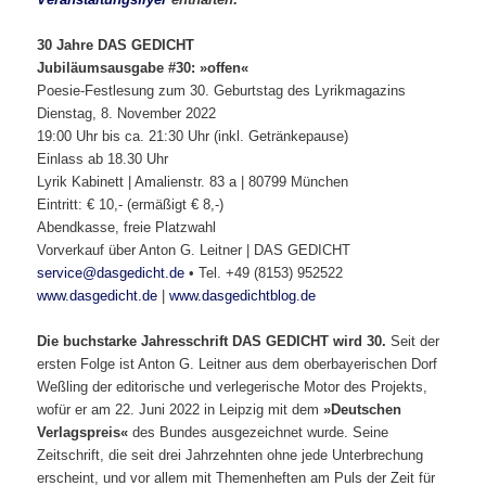
30 Jahre DAS GEDICHT
Jubiläumsausgabe #30: »offen«
Poesie-Festlesung zum 30. Geburtstag des Lyrikmagazins
Dienstag, 8. November 2022
19:00 Uhr bis ca. 21:30 Uhr (inkl. Getränkepause)
Einlass ab 18.30 Uhr
Lyrik Kabinett | Amalienstr. 83 a | 80799 München
Eintritt: € 10,- (ermäßigt € 8,-)
Abendkasse, freie Platzwahl
Vorverkauf über Anton G. Leitner | DAS GEDICHT
service@dasgedicht.de
• Tel. +49 (8153) 952522
www.dasgedicht.de
|
www.dasgedichtblog.de
Die buchstarke Jahresschrift DAS GEDICHT wird 30.
Seit der
ersten Folge ist Anton G. Leitner aus dem oberbayerischen Dorf
Weßling der editorische und verlegerische Motor des Projekts,
wofür er am 22. Juni 2022 in Leipzig mit dem
»Deutschen
Verlagspreis«
des Bundes ausgezeichnet wurde. Seine
Zeitschrift, die seit drei Jahrzehnten ohne jede Unterbrechung
erscheint, und vor allem mit Themenheften am Puls der Zeit für