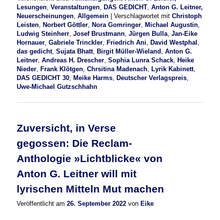
Lesungen
,
Veranstaltungen
,
DAS GEDICHT
,
Anton G. Leitner,
Neuerscheinungen
,
Allgemein
|
Verschlagwortet mit
Christoph
Leisten
,
Norbert Göttler
,
Nora Gomringer
,
Michael Augustin
,
Ludwig Steinherr
,
Josef Brustmann
,
Jürgen Bulla
,
Jan-Eike
Hornauer
,
Gabriele Trinckler
,
Friedrich Ani
,
David Westphal
,
das gedicht
,
Sujata Bhatt
,
Birgit Müller-Wieland
,
Anton G.
Leitner
,
Andreas H. Drescher
,
Sophia Lunra Schack
,
Heike
Nieder
,
Frank Klötgen
,
Chrsitina Madenach
,
Lyrik Kabinett
,
DAS GEDICHT 30
,
Meike Harms
,
Deutscher Verlagspreis
,
Uwe-Michael Gutzschhahn
Zuversicht, in Verse
gegossen: Die Reclam-
Anthologie »Lichtblicke« von
Anton G. Leitner will mit
lyrischen Mitteln Mut machen
Veröffentlicht am
26. September 2022
von
Eike