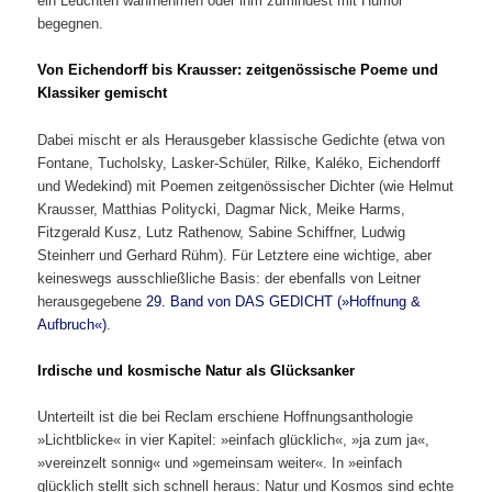
ein Leuchten wahrnehmen oder ihm zumindest mit Humor
begegnen.
Von Eichendorff bis Krausser: zeitgenössische Poeme und
Klassiker gemischt
Dabei mischt er als Herausgeber klassische Gedichte (etwa von
Fontane, Tucholsky, Lasker-Schüler, Rilke, Kaléko, Eichendorff
und Wedekind) mit Poemen zeitgenössischer Dichter (wie Helmut
Krausser, Matthias Politycki, Dagmar Nick, Meike Harms,
Fitzgerald Kusz, Lutz Rathenow, Sabine Schiffner, Ludwig
Steinherr und Gerhard Rühm). Für Letztere eine wichtige, aber
keineswegs ausschließliche Basis: der ebenfalls von Leitner
herausgegebene
29. Band von DAS GEDICHT (»Hoffnung &
Aufbruch«)
.
Irdische und kosmische Natur als Glücksanker
Unterteilt ist die bei Reclam erschiene Hoffnungsanthologie
»Lichtblicke« in vier Kapitel: »einfach glücklich«, »ja zum ja«,
»vereinzelt sonnig« und »gemeinsam weiter«. In »einfach
glücklich stellt sich schnell heraus: Natur und Kosmos sind echte