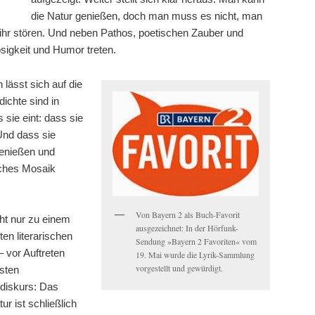
die Natur genießen, doch man muss es nicht, man
 ihr stören. Und neben Pathos, poetischen Zauber und
psigkeit und Humor treten.
 lässt sich auf die
dichte sind in
sie eint: dass sie
Und dass sie
enießen und
ches Mosaik
Von Bayern 2 als Buch-Favorit
cht nur zu einem
ausgezeichnet: In der Hörfunk-
ten literarischen
Sendung »Bayern 2 Favoriten« vom
 vor Auftreten
19. Mai wurde die Lyrik-Sammlung
vorgestellt und gewürdigt.
sten
sdiskurs: Das
r ist schließlich