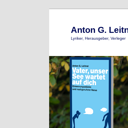
Zum
Zum
primären
sekundären
Inhalt
Inhalt
Anton G. Leit
springen
springen
Lyriker, Herausgeber, Verleger