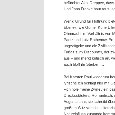
befürchtet Alex Dreppec, das
Und Jana Franke haut raus: »d
Wenig Grund für Hoffnung bie
Ebene«, wie Günter Kunert, leid
Ohnmacht im Verhältnis von M
Paetz und Lutz Rathenow. Erst
ungezügelte und die Zivilisatio
Fußes zum Discounter, der zw
aus – und merkt kritisch an, w
auch bloß ihr Sterben …
Bei Karsten Paul wiederum kö
lyrische Ich schlägt hier mit G
»ich hole meine Zwille / ein pa
Drecksstädter«. Romantisch, w
Augusta Laar, sie schreibt übe
großem Witz vor, dass litera
Natureinfluss zustande kommt