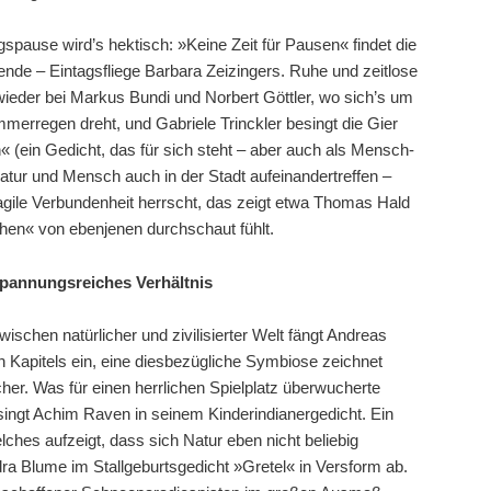
pause wird’s hektisch: »Keine Zeit für Pausen« findet die
de – Eintagsfliege Barbara Zeizingers. Ruhe und zeitlose
 wieder bei Markus Bundi und Norbert Göttler, wo sich’s um
rregen dreht, und Gabriele Trinckler besingt die Gier
 (ein Gedicht, das für sich steht – aber auch als Mensch-
atur und Mensch auch in der Stadt aufeinandertreffen –
ragile Verbundenheit herrscht, das zeigt etwa Thomas Hald
rähen« von ebenjenen durchschaut fühlt.
 spannungsreiches Verhältnis
chen natürlicher und zivilisierter Welt fängt Andreas
 Kapitels ein, eine diesbezügliche Symbiose zeichnet
her. Was für einen herrlichen Spielplatz überwucherte
ngt Achim Raven in seinem Kinderindianergedicht. Ein
lches aufzeigt, dass sich Natur eben nicht beliebig
ndra Blume im Stallgeburtsgedicht »Gretel« in Versform ab.