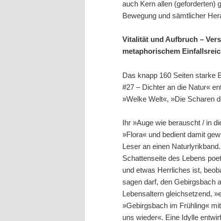
auch Kern allen (geforderten)
Bewegung und sämtlicher Her
Vitalität und Aufbruch – Vers
metaphorischem Einfallsrei
Das knapp 160 Seiten starke
#27 – Dichter an die Natur« enth
»Welke Welt«, »Die Scharen 
Ihr »Auge wie berauscht / in d
»Flora« und bedient damit gew
Leser an einen Naturlyrikband.
Schattenseite des Lebens poet
und etwas Herrliches ist, beob
sagen darf, den Gebirgsbach au
Lebensaltern gleichsetzend, »e
»Gebirgsbach im Frühling« mit
uns wieder«. Eine Idylle entw