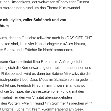
 grünen Umdenkens, der weltweiten »Fridays for Future«-
ausforderungen rund um das Thema Klimawandel.
e mit Idyllen, voller Schönheit und von
chtum
 Buch, dessen Gedichte teilweise auch in »DAS GEDICHT
alten sind, ist in vier Kapitel eingeteilt: »Alles Natur«,
der Stare« und »Früchte für Nachkommende«.
iesem Garten« findet Ilma Rakusa im Auftaktgedicht
iss gleich die Kernerwartung der meisten Leserinnen und
 Philosophisch wird es dann bei Sabine Minkwitz, die die
isch-pointiert lobt: Dass Moos im Schatten prima gedeiht
achtet sie. Friedrich Hirschl nimmt, wenn man das so
f die Schippe: die Jahreszeiten offenkundig mit den
rmahnt« er den vor Vitalität übersprudelnden
 den Worten: »Mein Freund / im Sommer / sprechen wir /
irft Brigitte Fuchs mit ihrem »Sommerabend am See«.