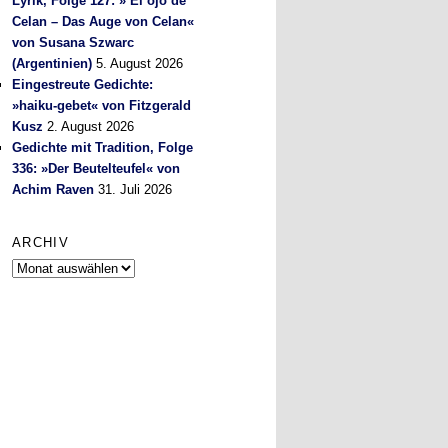
Lyrik, Folge 127: » El ojo de
Celan – Das Auge von Celan«
von Susana Szwarc
(Argentinien)
5. August 2026
Eingestreute Gedichte:
»haiku-gebet« von Fitzgerald
Kusz
2. August 2026
Gedichte mit Tradition, Folge
336: »Der Beutelteufel« von
Achim Raven
31. Juli 2026
ARCHIV
Archiv