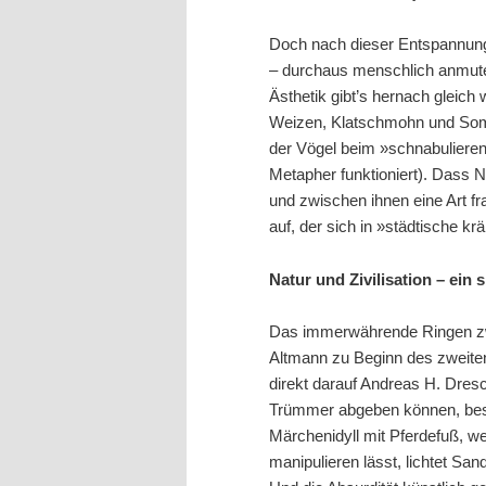
Doch nach dieser Entspannungs
– durchaus menschlich anmuten
Ästhetik gibt’s hernach gleich
Weizen, Klatschmohn und Somme
der Vögel beim »schnabulieren«
Metapher funktioniert). Dass N
und zwischen ihnen eine Art f
auf, der sich in »städtische k
Natur und Zivilisation – ein
Das immerwährende Ringen zwis
Altmann zu Beginn des zweiten
direkt darauf Andreas H. Dresc
Trümmer abgeben können, besi
Märchenidyll mit Pferdefuß, we
manipulieren lässt, lichtet Sa