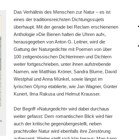
Das Verhältnis des Menschen zur Natur – es ist
eines der traditionsreichsten Dichtungssujets
überhaupt. Mit der gerade bei Reclam erschienenen
Anthologie »Die Bienen halten die Uhren auf«,
herausgegeben von Anton G. Leitner, wird die
Gattung der Naturgedichte mit Poemen von über
100 zeitgenössischen Dichterinnen und Dichtern
weiter fortgeschrieben, unter ihnen aufstrebende
Namen, wie Matthias Kröner, Sandra Blume, David
Westphal und Anna Münkel, sowie längst im
lyrischen Olymp etablierte, wie Jan Wagner, Günter
Kunert, Ilma Rakusa und Helmut Krausser.
Der Begriff »Naturgedicht« wird dabei durchaus
weiter gefasst: Dem romantischen Blick wird hier
im
auch der kritische gegenübergestellt, neben
prachtvoller Natur wird ebenfalls ihre Zerstörung
aufgezeigt. Weiter stellt sich klar heraus: Man kann