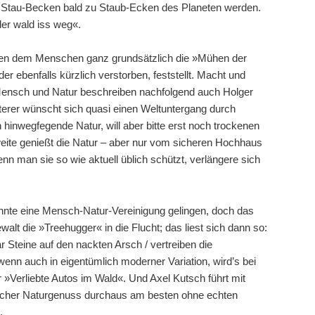
s Stau-Becken bald zu Staub-Ecken des Planeten werden.
er wald iss weg«.
ten dem Menschen ganz grundsätzlich die »Mühen der
er ebenfalls kürzlich verstorben, feststellt. Macht und
ensch und Natur beschreiben nachfolgend auch Holger
erer wünscht sich quasi einen Weltuntergang durch
n hinwegfegende Natur, will aber bitte erst noch trockenen
eite genießt die Natur – aber nur vom sicheren Hochhaus
enn man sie so wie aktuell üblich schützt, verlängere sich
nnte eine Mensch-Natur-Vereinigung gelingen, doch das
ewalt die »Treehugger« in die Flucht; das liest sich dann so:
ar Steine auf den nackten Arsch / vertreiben die
enn auch in eigentümlich moderner Variation, wird’s bei
r »Verliebte Autos im Wald«. Und Axel Kutsch führt mit
rischer Naturgenuss durchaus am besten ohne echten
.