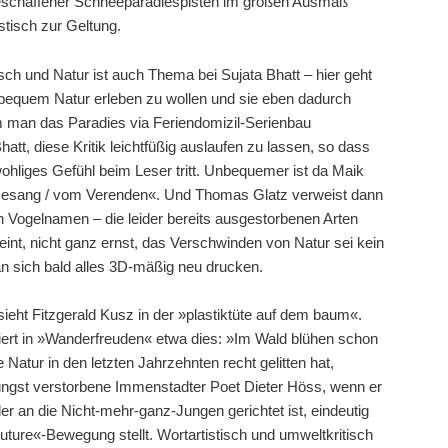
 geschaffener Schneeparadiespisten im großen Ausmaß
stisch zur Geltung.
ch und Natur ist auch Thema bei Sujata Bhatt – hier geht
 bequem Natur erleben zu wollen und sie eben dadurch
em man das Paradies via Feriendomizil-Serienbau
Bhatt, diese Kritik leichtfüßig auslaufen zu lassen, so dass
ohliges Gefühl beim Leser tritt. Unbequemer ist da Maik
 »Gesang / vom Verenden«. Und Thomas Glatz verweist dann
n Vogelnamen – die leider bereits ausgestorbenen Arten
nt, nicht ganz ernst, das Verschwinden von Natur sei kein
n sich bald alles 3D-mäßig neu drucken.
sieht Fitzgerald Kusz in der »plastiktüte auf dem baum«.
ert in »Wanderfreuden« etwa dies: »Im Wald blühen schon
Natur in den letzten Jahrzehnten recht gelitten hat,
 jüngst verstorbene Immenstadter Poet Dieter Höss, wenn er
er an die Nicht-mehr-ganz-Jungen gerichtet ist, eindeutig
Future«-Bewegung stellt. Wortartistisch und umweltkritisch