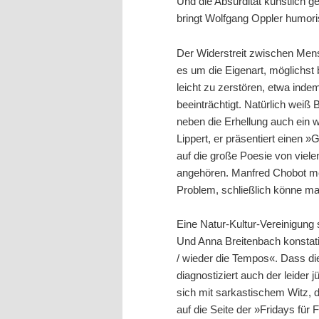
Und die Absurdität künstlich
bringt Wolfgang Oppler humori
Der Widerstreit zwischen Mens
es um die Eigenart, möglichst
leicht zu zerstören, etwa ind
beeinträchtigt. Natürlich weiß 
neben die Erhellung auch ein w
Lippert, er präsentiert einen
auf die große Poesie von viele
angehören. Manfred Chobot mei
Problem, schließlich könne ma
Eine Natur-Kultur-Vereinigung 
Und Anna Breitenbach konstati
/ wieder die Tempos«. Dass die 
diagnostiziert auch der leider
sich mit sarkastischem Witz, d
auf die Seite der »Fridays für 