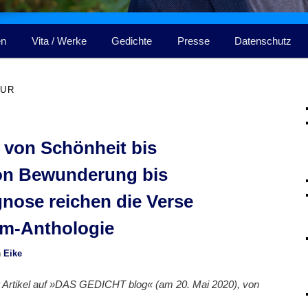
en
Vita / Werke
Gedichte
Presse
Datenschutz
TUR
– von Schönheit bis
on Bewunderung bis
nose reichen die Verse
am-Anthologie
n
Eike
er Artikel auf »DAS GEDICHT blog« (am 20. Mai 2020), von