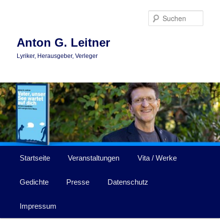
Zum
primären
Such
Inhalt
springen
Anton G. Leitner
Lyriker, Herausgeber, Verleger
Hauptmenü
Startseite
Veranstaltungen
Vita / Werke
Gedichte
Presse
Datenschutz
Impressum