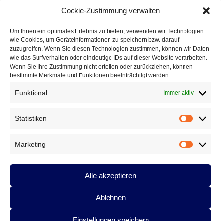
Cookie-Zustimmung verwalten
Um Ihnen ein optimales Erlebnis zu bieten, verwenden wir Technologien
wie Cookies, um Geräteinformationen zu speichern bzw. darauf
zuzugreifen. Wenn Sie diesen Technologien zustimmen, können wir Daten
wie das Surfverhalten oder eindeutige IDs auf dieser Website verarbeiten.
Wenn Sie Ihre Zustimmung nicht erteilen oder zurückziehen, können
bestimmte Merkmale und Funktionen beeinträchtigt werden.
Funktional
Immer aktiv
Statistiken
Statistik
ANTON G. LEITNER. FOTO: MICHÈLE KIRNER-BERNOULLI
Marketing
Marketin
Alle akzeptieren
Anton G. Leitner. Foto: Michèle Kirner-
Bernoulli
Ablehnen
Einstellungen speichern