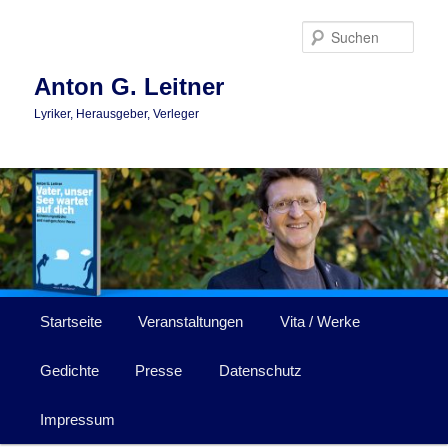
Zum
primären
Such
Inhalt
springen
Anton G. Leitner
Lyriker, Herausgeber, Verleger
Hauptmenü
Startseite
Veranstaltungen
Vita / Werke
Gedichte
Presse
Datenschutz
Impressum