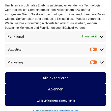
Um Ihnen ein optimales Erlebnis zu bieten, verwenden wir Technologien
Bilder-
← Vorheriges
wie Cookies, um Geräteinformationen zu speichern bzw. darauf
Navigation
zuzugreifen. Wenn Sie diesen Technologien zustimmen, können wir Daten
wie das Surfverhalten oder eindeutige IDs auf dieser Website verarbeiten.
Wenn Sie Ihre Zustimmung nicht erteilen oder zurückziehen, können
bestimmte Merkmale und Funktionen beeinträchtigt werden.
Logo Deutscher
Funktional
Immer aktiv
Verlagspreis 2023
Statistiken
Statistik
Veröffentlicht
24. Juli 2023
am
190 × 49
in
Vita
Marketing
Marketin
Alle akzeptieren
Ablehnen
Einstellungen speichern
Datenschutzerklärung
Stolz präsentiert von WordPress