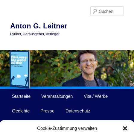
Zum
primären
Such
Inhalt
springen
Anton G. Leitner
Lyriker, Herausgeber, Verleger
Hauptmenü
Startseite
Veranstaltungen
Vita / Werke
Gedichte
Presse
Datenschutz
Impressum
Cookie-Zustimmung verwalten