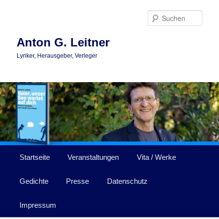
Zum
primären
Such
Inhalt
springen
Anton G. Leitner
Lyriker, Herausgeber, Verleger
Hauptmenü
Startseite
Veranstaltungen
Vita / Werke
Gedichte
Presse
Datenschutz
Impressum