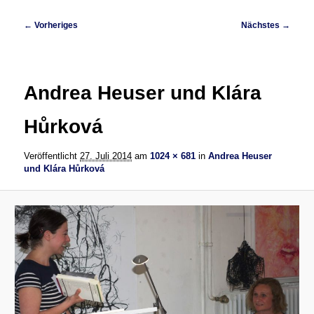
Bilder-
← Vorheriges
Nächstes →
Navigation
Andrea Heuser und Klára
Hůrková
Veröffentlicht
27. Juli 2014
am
1024 × 681
in
Andrea Heuser
und Klára Hůrková