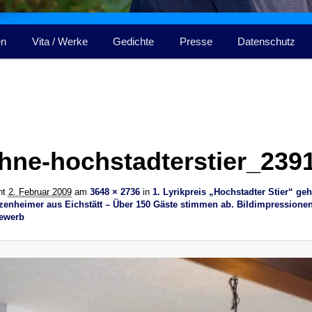
en
Vita / Werke
Gedichte
Presse
Datenschutz
hne-hochstadterstier_239
cht
2. Februar 2009
am
3648 × 2736
in
1. Lyrikpreis „Hochstadter Stier“ geh
zenheimer aus Eichstätt – Über 150 Gäste stimmen ab. Bildimpressione
ewerb