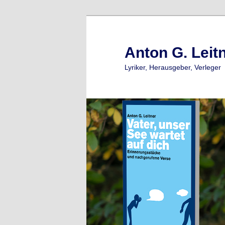
Zum
primären
Inhalt
Anton G. Leit
springen
Lyriker, Herausgeber, Verleger