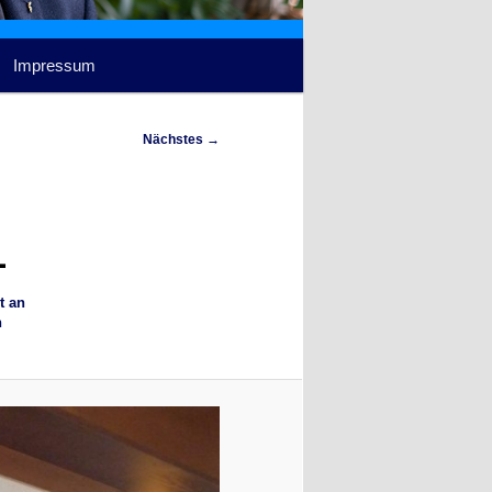
Impressum
Nächstes →
1
t an
n