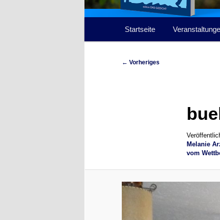
Hauptmenü
Startseite
Veranstaltung
Bilder-
← Vorheriges
Navigation
bue
Veröffentli
Melanie Ar
vom Wettb