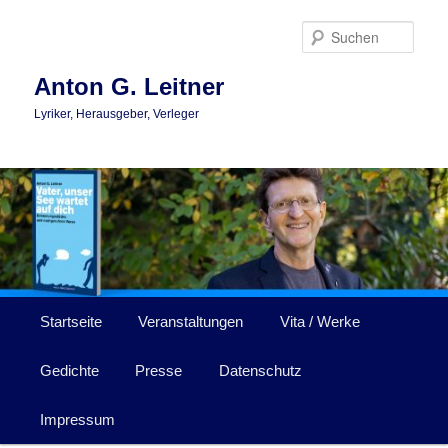
Zum
primären
Such
Inhalt
springen
Anton G. Leitner
Lyriker, Herausgeber, Verleger
Hauptmenü
Startseite
Veranstaltungen
Vita / Werke
Gedichte
Presse
Datenschutz
Impressum