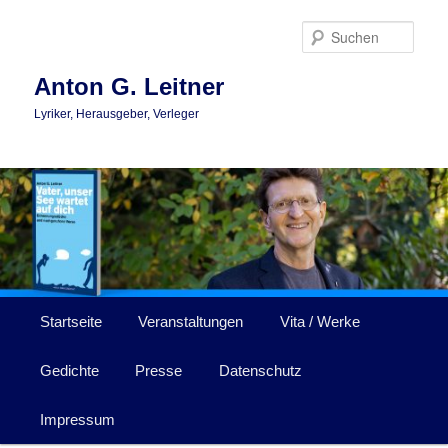
Zum
primären
Such
Inhalt
springen
Anton G. Leitner
Lyriker, Herausgeber, Verleger
Hauptmenü
Startseite
Veranstaltungen
Vita / Werke
Gedichte
Presse
Datenschutz
Impressum