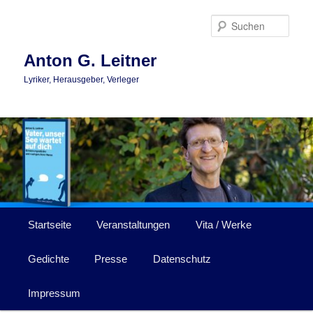
Zum
primären
Such
Inhalt
springen
Anton G. Leitner
Lyriker, Herausgeber, Verleger
Hauptmenü
Startseite
Veranstaltungen
Vita / Werke
Gedichte
Presse
Datenschutz
Impressum