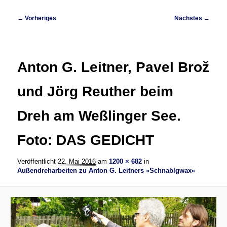
Bilder-
← Vorheriges
Nächstes →
Navigation
Anton G. Leitner, Pavel Brož
und Jörg Reuther beim
Dreh am Weßlinger See.
Foto: DAS GEDICHT
Veröffentlicht
22. Mai 2016
am
1200 × 682
in
Außendreharbeiten zu Anton G. Leitners »Schnablgwax«