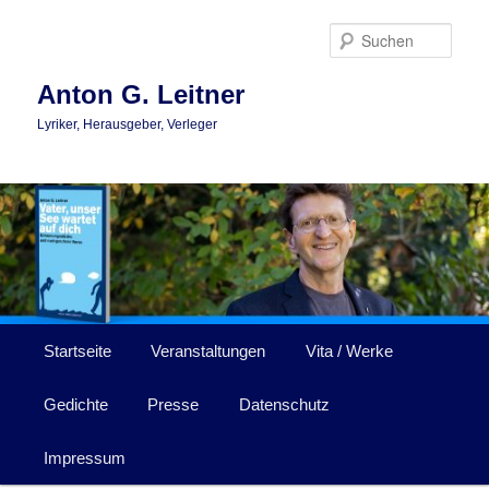
Zum
primären
Such
Inhalt
springen
Anton G. Leitner
Lyriker, Herausgeber, Verleger
Hauptmenü
Startseite
Veranstaltungen
Vita / Werke
Gedichte
Presse
Datenschutz
Impressum