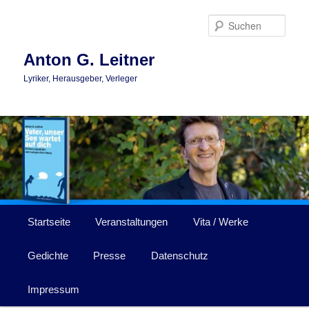
Zum
primären
Such
Inhalt
springen
Anton G. Leitner
Lyriker, Herausgeber, Verleger
Hauptmenü
Startseite
Veranstaltungen
Vita / Werke
Gedichte
Presse
Datenschutz
Impressum