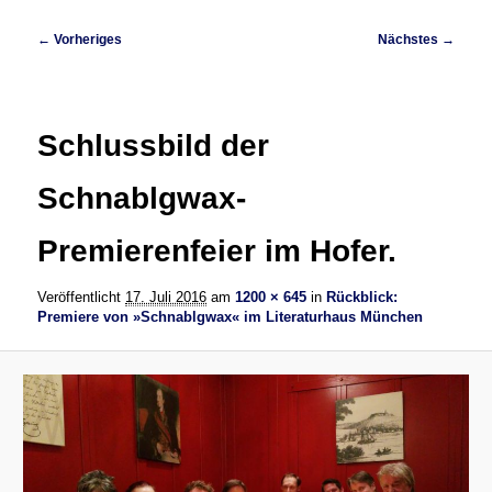
Bilder-
← Vorheriges
Nächstes →
Navigation
Schlussbild der
Schnablgwax-
Premierenfeier im Hofer.
Veröffentlicht
17. Juli 2016
am
1200 × 645
in
Rückblick:
Premiere von »Schnablgwax« im Literaturhaus München