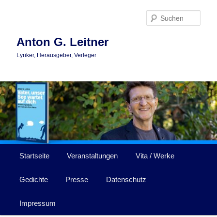
Zum
primären
Such
Inhalt
springen
Anton G. Leitner
Lyriker, Herausgeber, Verleger
Hauptmenü
Startseite
Veranstaltungen
Vita / Werke
Gedichte
Presse
Datenschutz
Impressum