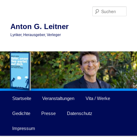
Zum
primären
Such
Inhalt
springen
Anton G. Leitner
Lyriker, Herausgeber, Verleger
Hauptmenü
Startseite
Veranstaltungen
Vita / Werke
Gedichte
Presse
Datenschutz
Impressum