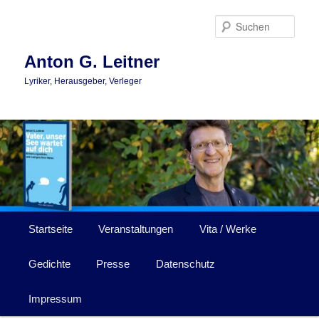
Zum
primären
Such
Inhalt
springen
Anton G. Leitner
Lyriker, Herausgeber, Verleger
Hauptmenü
Startseite
Veranstaltungen
Vita / Werke
Gedichte
Presse
Datenschutz
Impressum