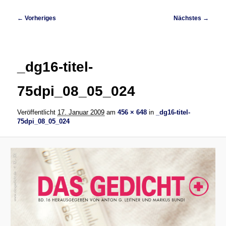
Bilder-
← Vorheriges
Nächstes →
Navigation
_dg16-titel-
75dpi_08_05_024
Veröffentlicht
17. Januar 2009
am
456 × 648
in
_dg16-titel-
75dpi_08_05_024