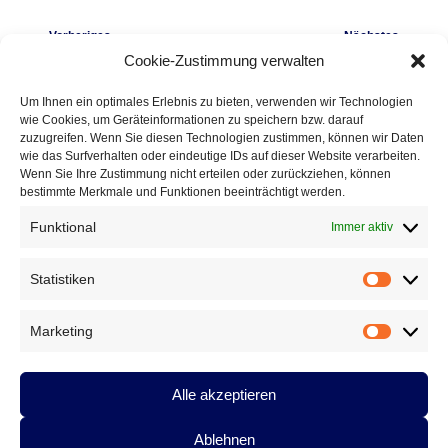
Bilder-
← Vorheriges
Nächstes →
Navigation
Cookie-Zustimmung verwalten
Um Ihnen ein optimales Erlebnis zu bieten, verwenden wir Technologien
wie Cookies, um Geräteinformationen zu speichern bzw. darauf
AntonHeader2023-2
zuzugreifen. Wenn Sie diesen Technologien zustimmen, können wir Daten
wie das Surfverhalten oder eindeutige IDs auf dieser Website verarbeiten.
Veröffentlicht
7. Februar 2023
am
1000 × 287
in
Wenn Sie Ihre Zustimmung nicht erteilen oder zurückziehen, können
AntonHeader2023-2
bestimmte Merkmale und Funktionen beeinträchtigt werden.
Funktional
Immer aktiv
Statistiken
Statistik
Marketing
Marketin
Alle akzeptieren
Anton G. Leitner
Ablehnen