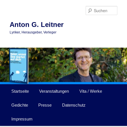
Zum
primären
Such
Inhalt
springen
Anton G. Leitner
Lyriker, Herausgeber, Verleger
Hauptmenü
Startseite
Veranstaltungen
Vita / Werke
Gedichte
Presse
Datenschutz
Impressum