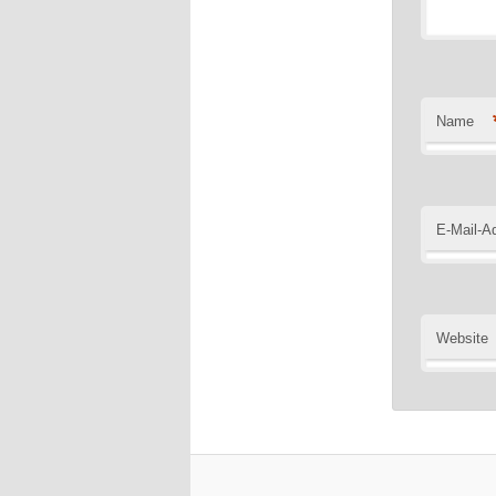
Name
E-Mail-A
Website