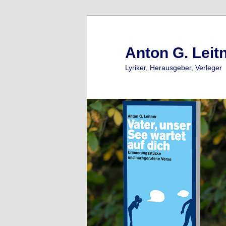
Zum
primären
Inhalt
Anton G. Leit
springen
Lyriker, Herausgeber, Verleger