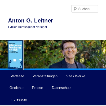
Zum
primären
Such
Inhalt
springen
Anton G. Leitner
Lyriker, Herausgeber, Verleger
Hauptmenü
Startseite
Veranstaltungen
Vita / Werke
Gedichte
Presse
Datenschutz
Impressum