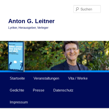
Zum
primären
Such
Inhalt
springen
Anton G. Leitner
Lyriker, Herausgeber, Verleger
Hauptmenü
Startseite
Veranstaltungen
Vita / Werke
Gedichte
Presse
Datenschutz
Impressum