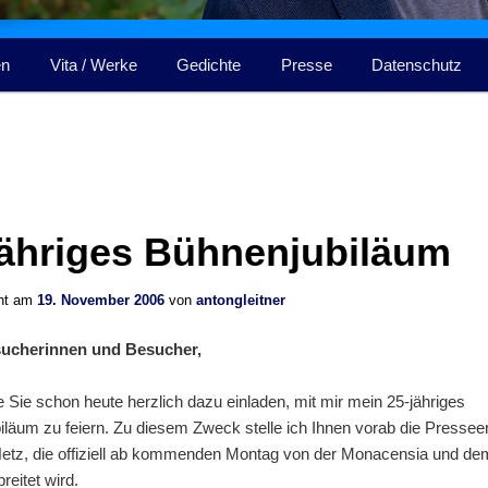
en
Vita / Werke
Gedichte
Presse
Datenschutz
jähriges Bühnenjubiläum
cht am
19. November 2006
von
antongleitner
sucherinnen und Besucher,
 Sie schon heute herzlich dazu einladen, mit mir mein 25-jähriges
läum zu feiern. Zu diesem Zweck stelle ich Ihnen vorab die Pressee
Netz, die offiziell ab kommenden Montag von der Monacensia und dem
reitet wird.