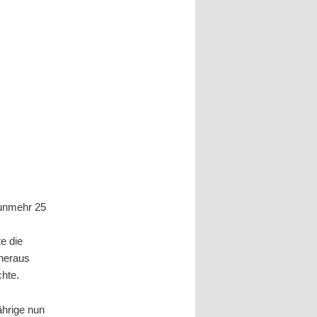
nunmehr 25
e die
 heraus
chte.
ährige nun