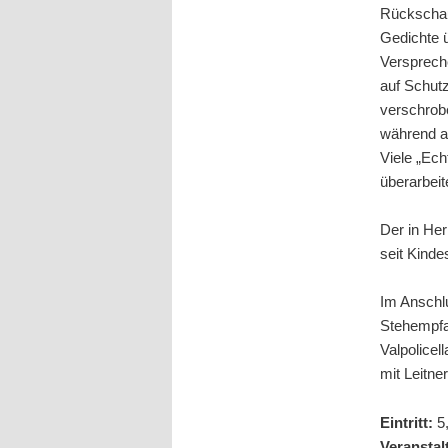
Rückschau
Gedichte ü
Verspreche
auf Schut
verschrob
während a
Viele „Ech
überarbei
Der in Her
seit Kinde
Im Anschlu
Stehempfa
Valpolicel
mit Leitne
Eintritt:
5,
Veranstal