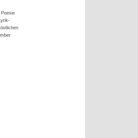
e Poesie
yrik-
östlichen
ember