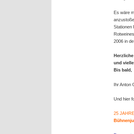
Es wäre mi
anzustoße
Stationen 
Rotweines
2006 in d
Herzliche
und viell
Bis bald,
Ihr Anton 
Und hier f
25 JAHR
Bühnenjub