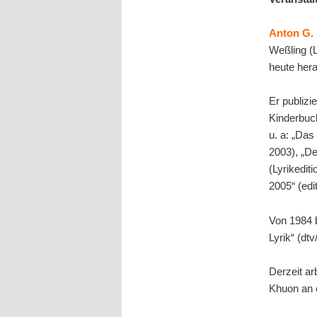
Anton G. 
Weßling (L
heute hera
Er publizi
Kinderbuc
u. a: „Das
2003), „De
(Lyrikedit
2005“ (edi
Von 1984 b
Lyrik“ (dt
Derzeit ar
Khuon an 