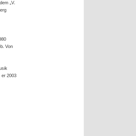
 dem „V.
berg
980
eb. Von
usik
m er 2003