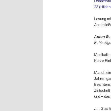
Donnersta
23 (Hilde
Lesung mit
Anschließ
Anton G. 
Echtzeitge
Musikalisc
Kurze Ein
Manch eine
Jahren gan
Beamtenste
Zeitschrif
und – das 
„Im Glas t