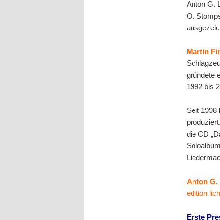
Anton G. L
O. Stomps
ausgezeic
Martin Fin
Schlagzeu
gründete e
1992 bis 2
Seit 1998 
produziert
die CD „D
Soloalbum
Liedermach
Anton G. 
edition li
Erste Pr