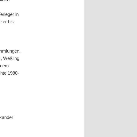
erleger in
ie er bis
ammlungen,
s, Weßling
 Poem
chte 1980-
exander