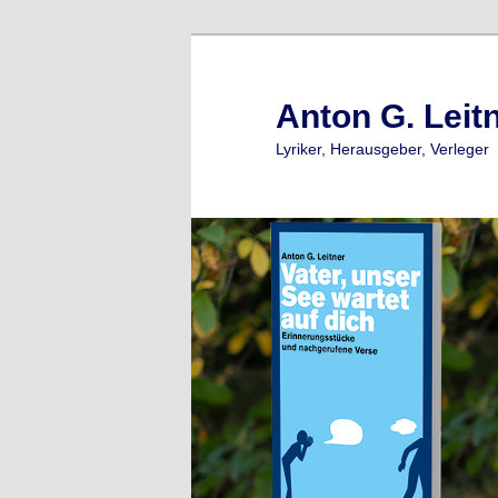
Zum
primären
Inhalt
Anton G. Leit
springen
Lyriker, Herausgeber, Verleger