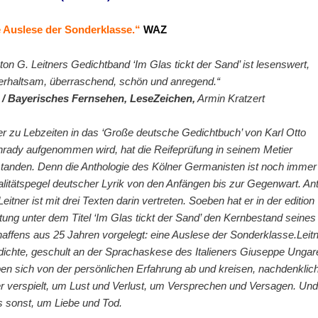
 Auslese der Sonderklasse.
“
WAZ
ton G. Leitners Gedichtband ‘Im Glas tickt der Sand’ ist lesenswert,
erhaltsam, überraschend, schön und anregend.“
/ Bayerisches Fernsehen, LeseZeichen,
Armin Kratzert
r zu Lebzeiten in das ‘Große deutsche Gedichtbuch’ von Karl Otto
rady aufgenommen wird, hat die Reifeprüfung in seinem Metier
tanden. Denn die Anthologie des Kölner Germanisten ist noch immer
litätspegel deutscher Lyrik von den Anfängen bis zur Gegenwart. An
Leitner ist mit drei Texten darin vertreten. Soeben hat er in der edition
htung unter dem Titel ‘Im Glas tickt der Sand’ den Kernbestand seines
affens aus 25 Jahren vorgelegt: eine Auslese der Sonderklasse.Leit
ichte, geschult an der Sprachaskese des Italieners Giuseppe Ungaret
en sich von der persönlichen Erfahrung ab und kreisen, nachdenklic
r verspielt, um Lust und Verlust, um Versprechen und Versagen. Und
 sonst, um Liebe und Tod.