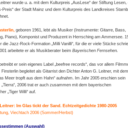
eitner wurde u. a. mit dem Kulturpreis „AusLese“ der Stiftung Lesen,
-Preis“ der Stadt Mainz und dem Kulturpreis des Landkreises Starn
hnet.
sterlin
,
geboren 1961, lebt als Musiker (Instrumente: Gitarre, Bass,
g, Piano), Komponist und Produzent in Herrsching am Ammersee. 1
r die Jazz-Rock-Formation „Milli Vanilli“, für die er viele Stücke schri
001 arbeitete er als Musikberater beim
Bayerischen Fernsehen.
betreibt er sein eigenes Label „beefree records“, das vor allem Filmm
. Finsterlin begleitet als Gitarrist den Dichter Anton G. Leitner, mit de
as Meer tropft aus dem Hahn“ aufnahm. Im Jahr 2005 erschien sein
 „Tierra“, 2006 trat er auch zusammen mit dem bayerischen
er „Tiger Willi“ auf.
Leitner: Im Glas tickt der Sand. Echtzeitgedichte 1980-2005
chtung, Viechtach 2006 (Sommer/Herbst)
essestimmen (Auswahl)