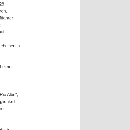
128
hen,
tfahrer
e
uf,
scheinen in
Leitner
.
io Albo“,
lichkeit,
en.
htach