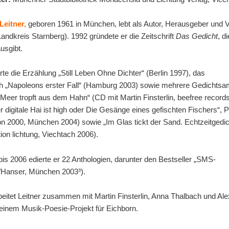
Leitner,
geboren 1961 in München, lebt als Autor, Herausgeber und V
andkreis Starnberg). 1992 gründete er die Zeitschrift
Das Gedicht
, d
usgibt.
erte die Erzählung „Still Leben Ohne Dichter“ (Berlin 1997), das
h „Napoleons erster Fall“ (Hamburg 2003) sowie mehrere Gedichts
 Meer tropft aus dem Hahn“ (CD mit Martin Finsterlin, beefree record
r digitale Hai ist high oder Die Gesänge eines gefischten Fischers“,
ion 2000, München 2004) sowie „Im Glas tickt der Sand. Echtzeitgedi
tion lichtung, Viechtach 2006).
is 2006 edierte er 22 Anthologien, darunter den Bestseller „SMS-
v/Hanser, München 2003³).
beitet Leitner zusammen mit Martin Finsterlin, Anna Thalbach und Al
einem Musik-Poesie-Projekt für Eichborn.