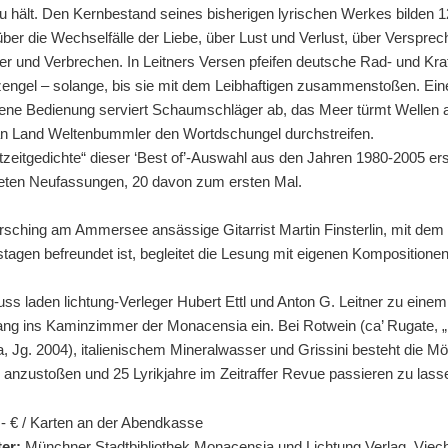
 hält. Den Kernbestand seines bisherigen lyrischen Werkes bilden 
ber die Wechselfälle der Liebe, über Lust und Verlust, über Versprec
r und Verbrechen. In Leitners Versen pfeifen deutsche Rad- und Kraf
zengel – solange, bis sie mit dem Leibhaftigen zusammenstoßen. Ein
ene Bedienung serviert Schaumschläger ab, das Meer türmt Wellen a
n Land Weltenbummler den Wortdschungel durchstreifen.
tzeitgedichte“ dieser ‘Best of’-Auswahl aus den Jahren 1980-2005 er
teten Neufassungen, 20 davon zum ersten Mal.
rsching am Ammersee ansässige Gitarrist Martin Finsterlin, mit dem 
stagen befreundet ist, begleitet die Lesung mit eigenen Kompositionen
ss laden lichtung-Verleger Hubert Ettl und Anton G. Leitner zu einem
ng ins Kaminzimmer der Monacensia ein. Bei Rotwein (ca’ Rugate, „R
la, Jg. 2004), italienischem Mineralwasser und Grissini besteht die Mög
r anzustoßen und 25 Lyrikjahre im Zeitraffer Revue passieren zu lass
- € / Karten an der Abendkasse
ter:
Münchner Stadtbibliothek Monacensia und Lichtung Verlag, Viec