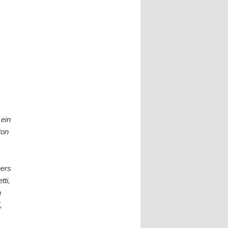
 ein
ton
ners
ti,
h
,