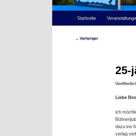
Hauptmenü
Startseite
Veranstaltung
Beitragsnavigation
←
Vorheriger
25-
Veröffentli
Liebe Be
ich möchte
Bühnenjubi
dazu ins 
verlag verb