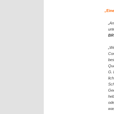
„Eine
„An
unt
BR 
„We
Con
bes
Qua
G. 
lic
Sch
Ged
heb
ode
was