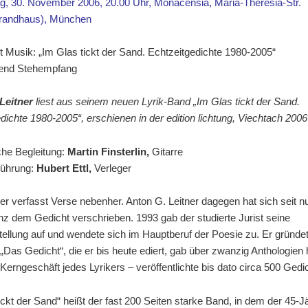
g, 30. November 2006, 20.00 Uhr, Monacensia, Maria-Theresia-Str.
brandhaus), München
 Musik: „Im Glas tickt der Sand. Echtzeitgedichte 1980-2005“
end Stehempfang
Leitner
liest aus seinem neuen Lyrik-Band „Im Glas tickt der Sand.
dichte 1980-2005“, erschienen in der edition lichtung, Viechtach 2006
he Begleitung:
Martin Finsterlin,
Gitarre
führung:
Hubert Ettl,
Verleger
r verfasst Verse nebenher. Anton G. Leitner dagegen hat sich seit 
z dem Gedicht verschrieben. 1993 gab der studierte Jurist seine
llung auf und wendete sich im Hauptberuf der Poesie zu. Er gründet
t „Das Gedicht“, die er bis heute ediert, gab über zwanzig Anthologien
Kerngeschäft jedes Lyrikers – veröffentlichte bis dato circa 500 Gedi
ickt der Sand“ heißt der fast 200 Seiten starke Band, in dem der 45-J