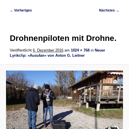
Bilder-
← Vorheriges
Nächstes →
Navigation
Drohnenpiloten mit Drohne.
Veröffentlicht
6. Dezember 2016
am
1024 × 768
in
Neuer
Lyrikclip: »Ausufan« von Anton G. Leitner