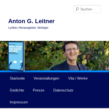
Zum
primären
Such
Inhalt
springen
Anton G. Leitner
Lyriker, Herausgeber, Verleger
Hauptmenü
Startseite
Veranstaltungen
Vita / Werke
Gedichte
Presse
Datenschutz
Impressum