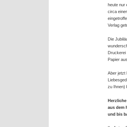
heute nur
circa eine
eingetroff
Verlag get
Die Jubil
wundersch
Druckerei
Papier au
Aber jetzt
Liebesgedi
zu Ihnen)
Herzlich
aus dem h
und bis b