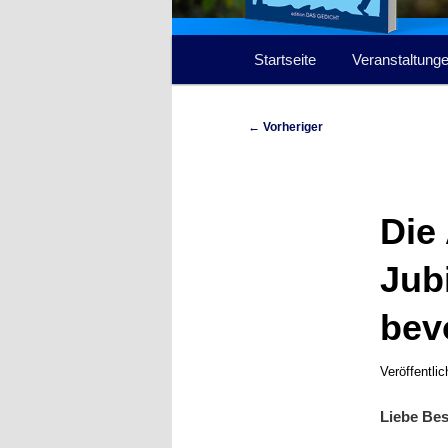
Hauptmenü
Startseite
Veranstaltung
Beitragsnavigation
←
Vorheriger
Die
Jub
bev
Veröffentli
Liebe Be