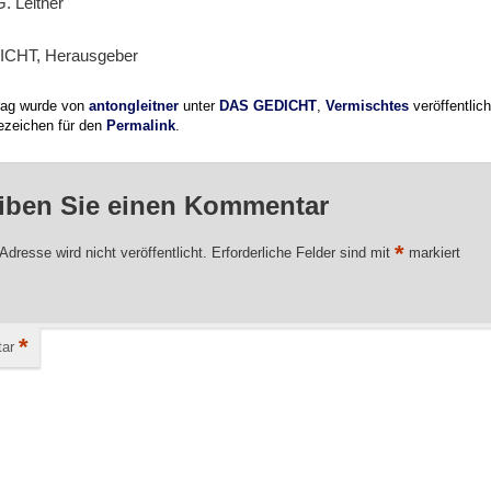
G. Leitner
CHT, Herausgeber
trag wurde von
antongleitner
unter
DAS GEDICHT
,
Vermischtes
veröffentlic
ezeichen für den
Permalink
.
iben Sie einen Kommentar
*
Adresse wird nicht veröffentlicht.
Erforderliche Felder sind mit
markiert
*
ar