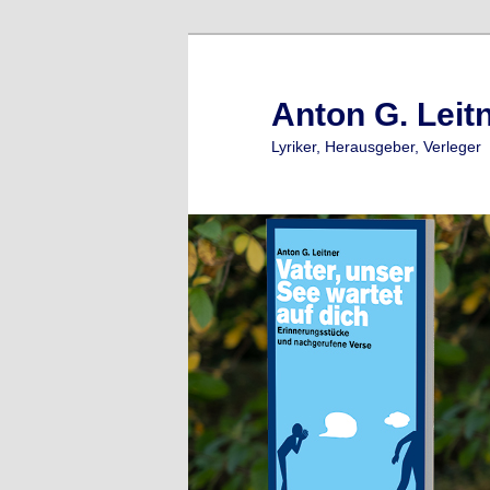
Zum
primären
Inhalt
Anton G. Leit
springen
Lyriker, Herausgeber, Verleger