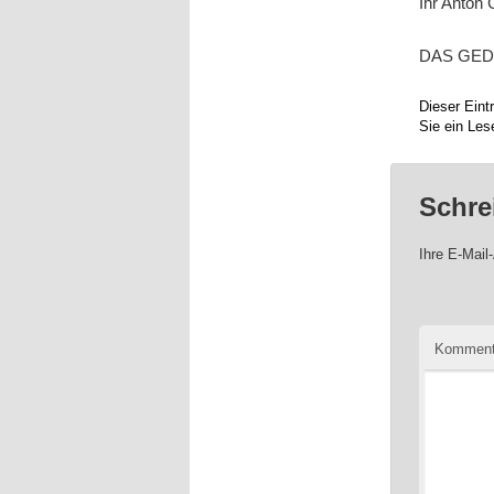
Ihr Anton 
DAS GEDI
Dieser Ein
Sie ein Les
Schre
Ihre E-Mail-
Komment