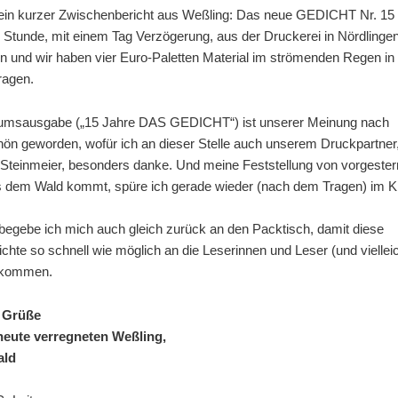
 ein kurzer Zwischenbericht aus Weßling: Das neue GEDICHT Nr. 15 i
r Stunde, mit einem Tag Verzögerung, aus der Druckerei in Nördlingen
en und wir haben vier Euro-Paletten Material im strömenden Regen in
ragen.
äumsausgabe („15 Jahre DAS GEDICHT“) ist unserer Meinung nach
ön geworden, wofür ich an dieser Stelle auch unserem Druckpartner,
 Steinmeier, besonders danke. Und meine Feststellung von vorgester
s dem Wald kommt, spüre ich gerade wieder (nach dem Tragen) im 
 begebe ich mich auch gleich zurück an den Packtisch, damit diese
chte so schnell wie möglich an die Leserinnen und Leser (und viellei
 kommen.
e Grüße
eute verregneten Weßling,
ald