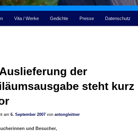
en
Vita / Werke
Gedichte
Presse
Datenschutz
 Auslieferung der
iläumsausgabe steht kurz
or
cht am
6. September 2007
von
antongleitner
sucherinnen und Besucher,