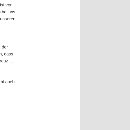
st vor
 bei uns
 unseren
 der
n, dass
Kreuz …
cht auch