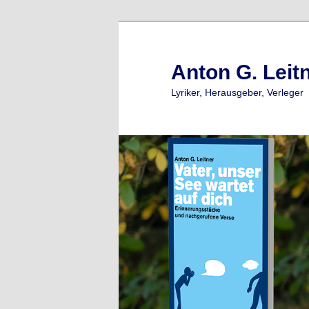
Zum
primären
Inhalt
Anton G. Leit
springen
Lyriker, Herausgeber, Verleger