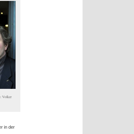
o: Volker
r in der