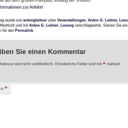
ße auf dem großen Parkplatz entlang der S-Bahn.
formationen zur Anfahrt
trag wurde von
antongleitner
unter
Veranstaltungen
,
Anton G. Leitner, Les
ffentlicht und mit
Anton G. Leitner
,
Lesung
verschlagwortet. Setzen Sie ein
n für den
Permalink
.
iben Sie einen Kommentar
*
Adresse wird nicht veröffentlicht.
Erforderliche Felder sind mit
markiert
*
ar