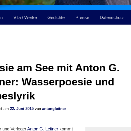
en
Vita / Werke
Gedichte
Presse
Datenschutz
sie am See mit Anton G.
tner: Wasserpoesie und
beslyrik
cht am
22. Juni 2015
von
antongleitner
r und Verleger
Anton G. Leitner
kommt