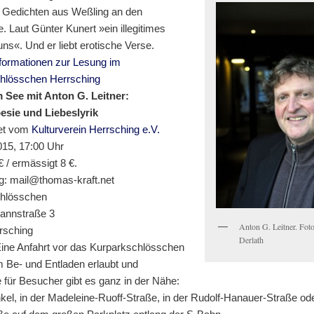
n Gedichten aus Weßling an den
Laut Günter Kunert »ein illegitimes
ns«. Und er liebt erotische Verse.
nformationen zur Lesung im
hlösschen Herrsching
 See mit Anton G. Leitner:
sie und Liebeslyrik
tet vom
Kulturverein Herrsching e.V.
015, 17:00 Uhr
 € / ermässigt 8 €.
: mail@thomas-kraft.net
hlösschen
annstraße 3
Anton G. Leitner. Fot
rsching
Derlath
Eine Anfahrt vor das Kurparkschlösschen
m Be- und Entladen erlaubt und
 für Besucher gibt es ganz in der Nähe:
el, in der Madeleine-Ruoff-Straße, in der Rudolf-Hanauer-Straße ode