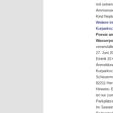
mit seine
Ammersee. 
Kind Neptu
Weitere I
Kurparksc
Poesie am
Wasserpoe
veranstal
27. Juni 2
Eintritt 10
Anmeldung
Kurparksc
Scheuerm
82211 Her
Hinweis: 
ist nur zu
Parkplätze
Im Seewink