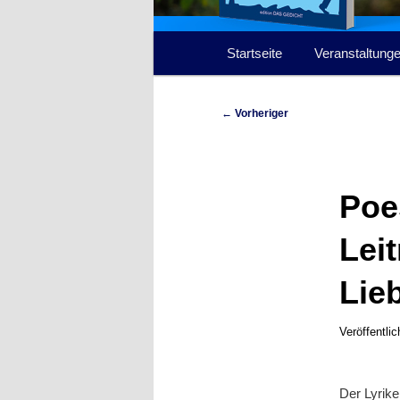
Hauptmenü
Startseite
Veranstaltung
Beitragsnavigation
←
Vorheriger
Poe
Lei
Lie
Veröffentli
Der Lyrike