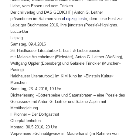
Liebe, vom Essen und vom Trinken
Der chiliverlag und DAS GEDICHT | Anton G. Leitner
präsentieren im Rahmen von »
Leipzig liest
«, dem Lese-Fest zur
Leipziger Buchmesse 2016, ihre jüngsten (Poesie)-Highlights.
Lucca-Bar
Leipzig
Samstag, 09.4.2016
36. Haidhauser Literaturbox1: Lust- & Liebespoesie
mit Melanie Arzenheimer (Eichstätt), Anton G. Leitner (Weßling),
Wolfgang Oppler (Ebersberg) und Gabriele Trinckler (München-
Pasing)
Haidhauser Literaturbox1 im KiM Kino im »Einstein Kultur«
München
Samstag, 23. 4.2016, 19 Uhr
Dichterlesung »Götterspeise und Satansbraten – eine Poesie des
Genusses« mit Anton G. Leitner und Sabine Zaplin mit
Menübegleitung
Il Plonner – Der Dorfgasthof
Oberpfaffenhofen
Montag, 30.5.2016, 20 Uhr
Vorpremiere »Schnablgwax« im Maurerhansl (im Rahmen von