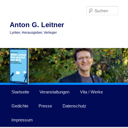
Zum
primären
Such
Inhalt
springen
Anton G. Leitner
Lyriker, Herausgeber, Verleger
Hauptmenü
Startseite
Veranstaltungen
Vita / Werke
Gedichte
Presse
Datenschutz
Impressum