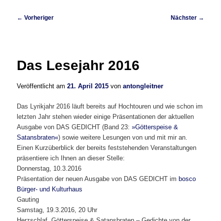
Beitragsnavigation
←
Vorheriger
Nächster
→
Das Lesejahr 2016
Veröffentlicht am
21. April 2015
von
antongleitner
Das Lyrikjahr 2016 läuft bereits auf Hochtouren und wie schon im
letzten Jahr stehen wieder einige Präsentationen der aktuellen
Ausgabe von DAS GEDICHT (Band 23:
»Götterspeise &
Satansbraten«
) sowie weitere Lesungen von und mit mir an.
Einen Kurzüberblick der bereits feststehenden Veranstaltungen
präsentiere ich Ihnen an dieser Stelle:
Donnerstag, 10.3.2016
Präsentation der neuen Ausgabe von DAS GEDICHT im
bosco
Bürger- und Kulturhaus
Gauting
Samstag, 19.3.2016, 20 Uhr
Herzschlaf, Götterspeise & Satansbraten – Gedichte von der