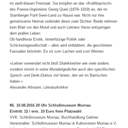
im weiß-blauen Freistaat. Sie knüpfen an das »Kraftbayrisch«
des Poesie-Urgesteins Georg Queri (1879–1919) an, der im
Starnberger Fünf-Seen-Land zu Hause war. Nicht nur ihre
gemeinsame Heimat verbindet diese zwei Dichter. Beide nehmen
kein Blatt vor den Mund und auch Leitners Verse entspringen
dem prallen Leben:
Ob handfeste Erotik, hinterfotzige Politik oder
Schickeriagesellschaft – alles wird entblättert, die geschönten
Fassaden bröckeln. Es ist zum Lachen und zum Weinen.
»Leitner verwendet nicht bloß Dialektwörter wie viele andere,
sondern nimmt in seine Mundartgedichte auch den spezifischen
Sprech- und Denk-Duktus mit hinein, den wir im Bairischen
haben.«
Alexander Altmann, Literaturkritiker
Mi. 10.08.2016 20 Uhr Schloßmuseum Murnau
Eintritt: 12 / erm. 10 Euro freie Platzwahl
VVK: Schloßmuseum Murnau, Buchhandlung Gattner
Veranstalter: Schloßmuseum Murnau & Kulturverein Murnau e.V.