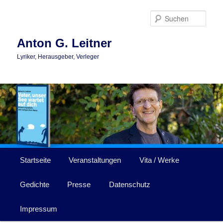
Zum
primären
Such
Inhalt
springen
Anton G. Leitner
Lyriker, Herausgeber, Verleger
Hauptmenü
Startseite
Veranstaltungen
Vita / Werke
Gedichte
Presse
Datenschutz
Impressum