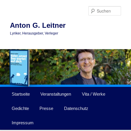
Zum
primären
Such
Inhalt
springen
Anton G. Leitner
Lyriker, Herausgeber, Verleger
Hauptmenü
Startseite
Veranstaltungen
Vita / Werke
Gedichte
Presse
Datenschutz
Impressum