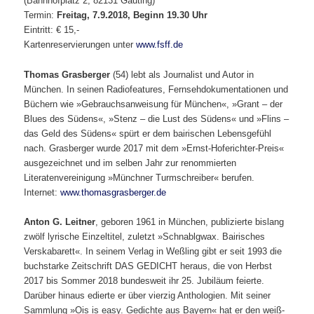
(Bahnhofplatz 2, 82131 Gauting)
Termin:
Freitag, 7.9.2018, Beginn 19.30 Uhr
Eintritt: € 15,-
Kartenreservierungen unter
www.fsff.de
Thomas Grasberger
(54) lebt als Journalist und Autor in
München. In seinen Radiofeatures, Fernsehdokumentationen und
Büchern wie »Gebrauchsanweisung für München«, »Grant – der
Blues des Südens«, »Stenz – die Lust des Südens« und »Flins –
das Geld des Südens« spürt er dem bairischen Lebensgefühl
nach. Grasberger wurde 2017 mit dem »Ernst-Hoferichter-Preis«
ausgezeichnet und im selben Jahr zur renommierten
Literatenvereinigung »Münchner Turmschreiber« berufen.
Internet:
www.thomasgrasberger.de
Anton G. Leitner
, geboren 1961 in München, publizierte bislang
zwölf lyrische Einzeltitel, zuletzt »Schnablgwax. Bairisches
Verskabarett«. In seinem Verlag in Weßling gibt er seit 1993 die
buchstarke Zeitschrift DAS GEDICHT heraus, die von Herbst
2017 bis Sommer 2018 bundesweit ihr 25. Jubiläum feierte.
Darüber hinaus edierte er über vierzig Anthologien. Mit seiner
Sammlung »Ois is easy. Gedichte aus Bayern« hat er den weiß-