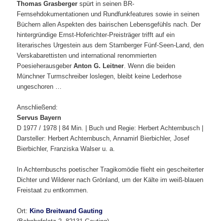
Thomas Grasberger
spürt in seinen BR-
Fernsehdokumentationen und Rundfunkfeatures sowie in seinen
Büchern allen Aspekten des bairischen Lebensgefühls nach. Der
hintergründige Ernst-Hoferichter-Preisträger trifft auf ein
literarisches Urgestein aus dem Starnberger Fünf-Seen-Land, den
Verskabarettisten und international renommierten
Poesieherausgeber
Anton G. Leitner
. Wenn die beiden
Münchner Turmschreiber loslegen, bleibt keine Lederhose
ungeschoren …
Anschließend:
Servus Bayern
D 1977 / 1978 | 84 Min. | Buch und Regie: Herbert Achternbusch |
Darsteller: Herbert Achternbusch, Annamirl Bierbichler, Josef
Bierbichler, Franziska Walser u. a.
In Achternbuschs poetischer Tragikomödie flieht ein gescheiterter
Dichter und Wilderer nach Grönland, um der Kälte im weiß-blauen
Freistaat zu entkommen.
Ort:
Kino Breitwand Gauting