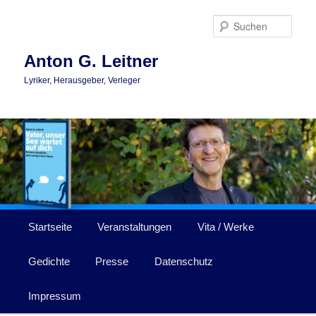
Zum
primären
Such
Inhalt
springen
Anton G. Leitner
Lyriker, Herausgeber, Verleger
Hauptmenü
Startseite
Veranstaltungen
Vita / Werke
Gedichte
Presse
Datenschutz
Impressum