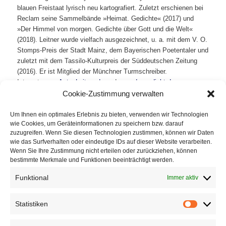
blauen Freistaat lyrisch neu kartografiert. Zuletzt erschienen bei
Reclam seine Sammelbände »Heimat. Gedichte« (2017) und
»Der Himmel von morgen. Gedichte über Gott und die Welt«
(2018). Leitner wurde vielfach ausgezeichnet, u. a. mit dem V. O.
Stomps-Preis der Stadt Mainz, dem Bayerischen Poetentaler und
zuletzt mit dem Tassilo-Kulturpreis der Süddeutschen Zeitung
(2016). Er ist Mitglied der Münchner Turmschreiber.
Internet:
www.AntonLeitner.de
und
www.dasgedicht.de
Cookie-Zustimmung verwalten
Um Ihnen ein optimales Erlebnis zu bieten, verwenden wir Technologien
wie Cookies, um Geräteinformationen zu speichern bzw. darauf
zuzugreifen. Wenn Sie diesen Technologien zustimmen, können wir Daten
wie das Surfverhalten oder eindeutige IDs auf dieser Website verarbeiten.
Wenn Sie Ihre Zustimmung nicht erteilen oder zurückziehen, können
bestimmte Merkmale und Funktionen beeinträchtigt werden.
Die Reihe »Dichtung + Film« ist eine Kooperation des Fünf Seen
Filmfestivals (
www.fsff.de
) / Breitwand Kinos
Funktional
Immer aktiv
(
www.breitwand.com
) mit der Zeitschrift DAS
GEDICHT(
www.dasgedicht.de
). Mit freundlicher Unterstützung
Statistiken
des Landratsamts Starnberg.
Statistik