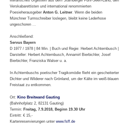
literarisches Urgestein aus dem Starnberger Fünf-Seen-Land, den
Verskabarettisten und international renommierten
Poesieherausgeber
Anton G. Leitner
. Wenn die beiden
Münchner Turmschreiber loslegen, bleibt keine Lederhose
ungeschoren …
Anschließend:
Servus Bayern
D 1977 / 1978 | 84 Min. | Buch und Regie: Herbert Achternbusch |
Darsteller: Herbert Achternbusch, Annamirl Bierbichler, Josef
Bierbichler, Franziska Walser u. a.
In Achternbuschs poetischer Tragikomödie flieht ein gescheiterter
Dichter und Wilderer nach Grönland, um der Kälte im weiß-blauen
Freistaat zu entkommen.
Ort:
Kino Breitwand Gauting
(Bahnhofplatz 2, 82131 Gauting)
Termin:
Freitag, 7.9.2018, Beginn 19.30 Uhr
Eintritt: € 15,-
Kartenreservierungen unter
www.fsff.de