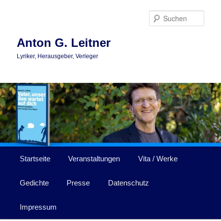
Zum
Zum
primären
sekundären
Such
Inhalt
Inhalt
springen
springen
Anton G. Leitner
Lyriker, Herausgeber, Verleger
Hauptmenü
Startseite
Veranstaltungen
Vita / Werke
Gedichte
Presse
Datenschutz
Impressum