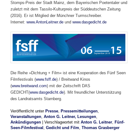
Stomps-Preis der Stadt Mainz, dem Bayerischen Poetentaler und
zuletzt mit dem Tassilo-Kulturpreis der Süddeutschen Zeitung
(2016). Er ist Mitglied der Münchner Turmschreiber.
Internet:
www.AntonLeitner.de
und
www.dasgedicht.de
Die Reihe »Dichtung + Film« ist eine Kooperation des Fünf Seen
Filmfestivals (
www.fsff.de
) / Breitwand Kinos
(
www.breitwand.com
) mit der Zeitschrift DAS
GEDICHT(
www.dasgedicht.de
). Mit freundlicher Unterstützung
des Landratsamts Starnberg.
Veröffentlicht unter
Presse
,
Pressemitteilungen
,
Veranstaltungen
,
Anton G. Leitner, Lesungen
,
Ankündigungen
|
Verschlagwortet mit
Anton G. Leitner
,
Fünf-
Seen-Filmfestival
,
Gedicht und Film
,
Thomas Grasberger