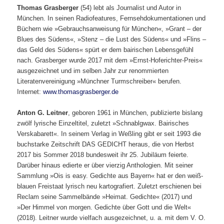
Thomas Grasberger
(54) lebt als Journalist und Autor in
München. In seinen Radiofeatures, Fernsehdokumentationen und
Büchern wie »Gebrauchsanweisung für München«, »Grant – der
Blues des Südens«, »Stenz – die Lust des Südens« und »Flins –
das Geld des Südens« spürt er dem bairischen Lebensgefühl
nach. Grasberger wurde 2017 mit dem »Ernst-Hoferichter-Preis«
ausgezeichnet und im selben Jahr zur renommierten
Literatenvereinigung »Münchner Turmschreiber« berufen.
Internet:
www.thomasgrasberger.de
Anton G. Leitner
, geboren 1961 in München, publizierte bislang
zwölf lyrische Einzeltitel, zuletzt »Schnablgwax. Bairisches
Verskabarett«. In seinem Verlag in Weßling gibt er seit 1993 die
buchstarke Zeitschrift DAS GEDICHT heraus, die von Herbst
2017 bis Sommer 2018 bundesweit ihr 25. Jubiläum feierte.
Darüber hinaus edierte er über vierzig Anthologien. Mit seiner
Sammlung »Ois is easy. Gedichte aus Bayern« hat er den weiß-
blauen Freistaat lyrisch neu kartografiert. Zuletzt erschienen bei
Reclam seine Sammelbände »Heimat. Gedichte« (2017) und
»Der Himmel von morgen. Gedichte über Gott und die Welt«
(2018). Leitner wurde vielfach ausgezeichnet, u. a. mit dem V. O.