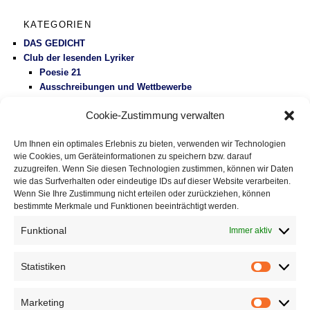
KATEGORIEN
DAS GEDICHT
Club der lesenden Lyriker
Poesie 21
Ausschreibungen und Wettbewerbe
Literaturbetrieb
Cookie-Zustimmung verwalten
Protest
Fluglärm
Um Ihnen ein optimales Erlebnis zu bieten, verwenden wir Technologien
Gesundheitspolitik
wie Cookies, um Geräteinformationen zu speichern bzw. darauf
Vermischtes
zuzugreifen. Wenn Sie diesen Technologien zustimmen, können wir Daten
wie das Surfverhalten oder eindeutige IDs auf dieser Website verarbeiten.
Wenn Sie Ihre Zustimmung nicht erteilen oder zurückziehen, können
DAS GEDICHT BLOG
bestimmte Merkmale und Funktionen beeinträchtigt werden.
Im babylonischen Süden der Lyrik, Folge 127: » El ojo de
Celan – Das Auge von Celan« von Susana Szwarc
Funktional
Immer aktiv
(Argentinien)
5. August 2026
Eingestreute Gedichte: »haiku-gebet« von Fitzgerald Kusz
2.
Statistiken
August 2026
Statistik
Gedichte mit Tradition, Folge 336: »Der Beutelteufel« von
Achim Raven
31. Juli 2026
Marketing
Marketin