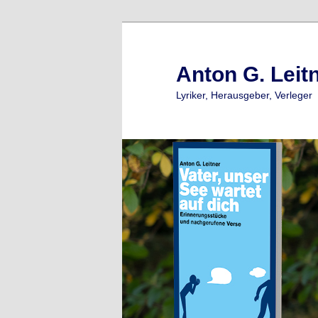
Zum
primären
Inhalt
Anton G. Leit
springen
Lyriker, Herausgeber, Verleger