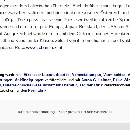
egen aus dem Italienischen übersetzt. Auch darüber hinaus begreift e
er zwischen Nationen (und dies nicht nur zwischen Österreich und I
ltbürger. Dazu passt, dass seine Poesie weltweit in zahlreiche Spra
 wurde und er u. a. in ganz Europa, Japan, Russland, den USA und 
t. Ausgezeichnet wurde er u. a. mit dem Österreichisches Ehrenkreu
ft und Kunst erster Klasse. Zuletzt von ihm erschienen ist der Lyri
nbares Rot«.
www.Lubomirski.at
trag wurde von
Eike
unter
Literaturbetrieb
,
Veranstaltungen
,
Vermischtes
,
A
esungen
,
Ankündigungen
veröffentlicht und mit
Anton G. Leitner
,
Erika W
i
,
Österreichische Gesellschaft für Literatur
,
Tag der Lyrik
verschlagwortet
ezeichen für den
Permalink
.
Datenschutzerklärung
Stolz präsentiert von WordPress