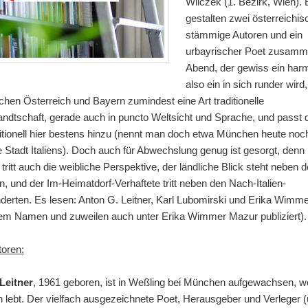
Wilczek (1. Bezirk, Wien).
gestalten zwei österreichis
stämmige Autoren und ein
urbayrischer Poet zusamm
Abend, der gewiss ein har
also ein in sich runder wird
hen Österreich und Bayern zumindest eine Art traditionelle
ndtschaft, gerade auch in puncto Weltsicht und Sprache, und passt
aditionell hier bestens hinzu (nennt man doch etwa München heute noc
e Stadt Italiens). Doch auch für Abwechslung genug ist gesorgt, denn
tritt auch die weibliche Perspektive, der ländliche Blick steht neben 
n, und der Im-Heimatdorf-Verhaftete tritt neben den Nach-Italien-
rten. Es lesen: Anton G. Leitner, Karl Lubomirski und Erika Wimme
sem Namen und zuweilen auch unter Erika Wimmer Mazur publiziert).
toren:
Leitner
, 1961 geboren, ist in Weßling bei München aufgewachsen, w
 lebt. Der vielfach ausgezeichnete Poet, Herausgeber und Verleger (u