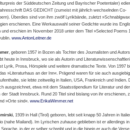
lturpreis der Süddeutschen Zeitung und Bayrischer Poetentaler) ediert
Jahresschrift DAS GEDICHT (zumeist mit jährlich wechselnden Co-
ern). Überdies sind von ihm zwölf Lyrikbände, zuletzt »Schnablgwax
ogien erschienen. Eine Werkauswahl seiner Gedichte wurde ins Engli
n und erschien im November 2018 unter dem Titel »Selected Poems 
ublin.
www.AntonLeitner.de
mmer
, geboren 1957 in Bozen als Tochter des Journalisten und Autors
bt heute in Innsbruck, wo sie als Autorin und Literaturwissenschaftlerin 
st Lyrik, Prosa, Hörspiele und weitere dramatische Texte. Von 1997 b
e das »Literaturhaus an der Inn«. Prägend waren für sie auch ausgiebi
fenthalte, sie lebte zeitweilig in Italien, USA, Frankreich und Indien. 
ch ausgzeichnet, etwa mit dem Staatsstipendium für Literatur und d
 der Stadt Innsbruck. Rund 20 Titel sind bislang von ihr erschienen, z
nd »Orte sind«.
www.ErikaWimmer.net
mirski
, 1939 in Hall (Tirol) geboren, lebt seit knapp 50 Jahren in Itali
io (nahe Mailand). Im Lyrischen zuhause geblieben ist er allerdings in
Sprache, in der er selber schreibt und in die hinein er auch die Vers