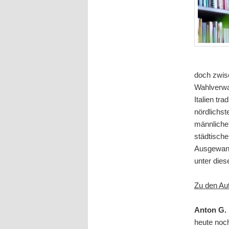
doch zwisc
Wahlverwa
Italien tr
nördlichst
männliche 
städtische
Ausgewande
unter die
Zu den Au
Anton G. 
heute noch