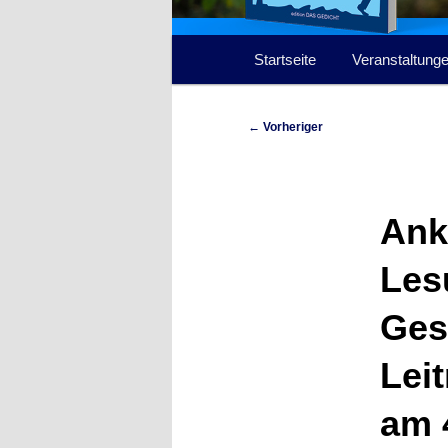
Hauptmenü
Startseite
Veranstaltung
Beitragsnavigation
←
Vorheriger
Ank
Les
Gese
Lei
am 