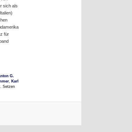
r sich als
talien)
chen
Südamerika
z für
kband
nton G.
immer
,
Karl
. Setzen