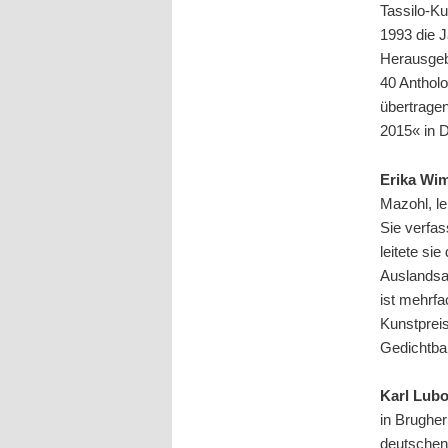
Tassilo-Ku
1993 die 
Herausgeb
40 Anthol
übertrage
2015« in D
Erika Wi
Mazohl, le
Sie verfas
leitete si
Auslandsau
ist mehrfa
Kunstpreis
Gedichtba
Karl Lubo
in Brugher
deutschen 