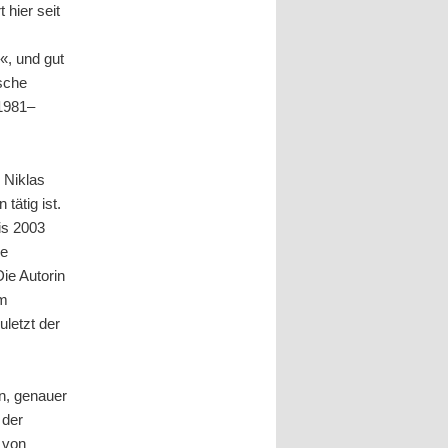
 hier seit
«, und gut
sche
1981–
 Niklas
tätig ist.
is 2003
ge
Die Autorin
em
uletzt der
en, genauer
 der
e von