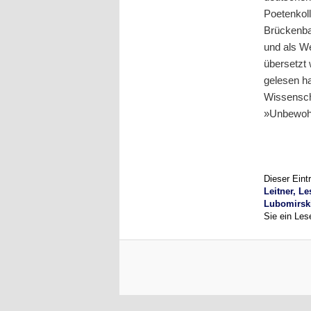
Poetenkoll
Brückenbau
und als We
übersetzt
gelesen ha
Wissenscha
»Unbewoh
Dieser Ein
Leitner, L
Lubomirsk
Sie ein Les