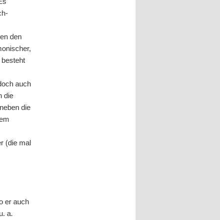
 Es
ch-
en den
monischer,
, besteht
 doch auch
h die
 neben die
dem
r (die mal
o er auch
. a.