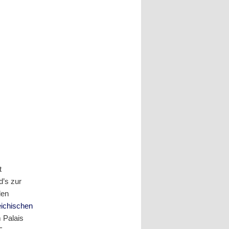
t
d’s zur
den
eichischen
 Palais