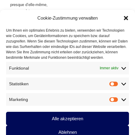
presque d’elle-même,
au cas où tu
Cookie-Zustimmung verwalten
en aurais
l’idée
Um Ihnen ein optimales Erlebnis zu bieten, verwenden wir Technologien
wie Cookies, um Geräteinformationen zu speichern bzw. darauf
zuzugreifen. Wenn Sie diesen Technologien zustimmen, können wir Daten
vers où le voyage
wie das Surfverhalten oder eindeutige IDs auf dieser Website verarbeiten.
pourrait mener
Wenn Sie Ihre Zustimmung nicht erteilen oder zurückziehen, können
bestimmte Merkmale und Funktionen beeinträchtigt werden.
après le
décollage.
Funktional
Immer aktiv
Traduit par Joël Vincent
Statistiken
Statistik
Dieser Eintrag wurde von
Eike
unter
Allgemein
,
Anton G.
Leitner, Neuerscheinungen
,
Gedichte
,
Vermischtes
,
Anton G.
Marketing
Marketin
Leitner, Gedichte
veröffentlicht und mit
Anton G. Leitner
,
Schnablgwax
,
Alidades
,
Joël Vincent
,
Wadlbeissn
,
voix en
plain trafic
,
Vibration Éditions
,
Lueur d’espoir –
Alle akzeptieren
Hoffnungsschimmer
verschlagwortet. Setzen Sie ein
Lesezeichen für den
Permalink
.
Ablehnen