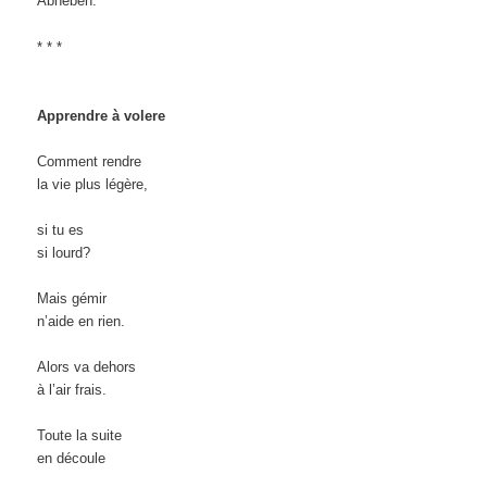
Abheben.
* * *
Apprendre à volere
Comment rendre
la vie plus légère,
si tu es
si lourd?
Mais gémir
n’aide en rien.
Alors va dehors
à l’air frais.
Toute la suite
en découle