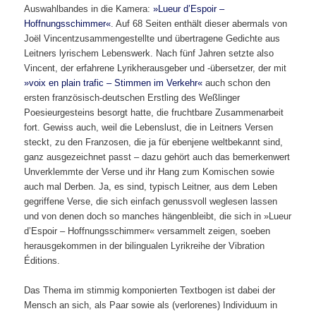
Auswahlbandes in die Kamera:
»Lueur d’Espoir –
Hoffnungsschimmer«
. Auf 68 Seiten enthält dieser abermals von
Joël Vincentzusammengestellte und übertragene Gedichte aus
Leitners lyrischem Lebenswerk. Nach fünf Jahren setzte also
Vincent, der erfahrene Lyrikherausgeber und -übersetzer, der mit
»voix en plain trafic – Stimmen im Verkehr«
auch schon den
ersten französisch-deutschen Erstling des Weßlinger
Poesieurgesteins besorgt hatte, die fruchtbare Zusammenarbeit
fort. Gewiss auch, weil die Lebenslust, die in Leitners Versen
steckt, zu den Franzosen, die ja für ebenjene weltbekannt sind,
ganz ausgezeichnet passt – dazu gehört auch das bemerkenwert
Unverklemmte der Verse und ihr Hang zum Komischen sowie
auch mal Derben. Ja, es sind, typisch Leitner, aus dem Leben
gegriffene Verse, die sich einfach genussvoll weglesen lassen
und von denen doch so manches hängenbleibt, die sich in »Lueur
d’Espoir – Hoffnungsschimmer« versammelt zeigen, soeben
herausgekommen in der bilingualen Lyrikreihe der Vibration
Éditions.
Das Thema im stimmig komponierten Textbogen ist dabei der
Mensch an sich, als Paar sowie als (verlorenes) Individuum in