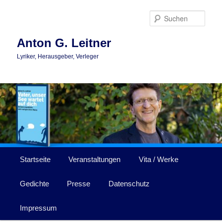
Zum
primären
Such
Inhalt
springen
Anton G. Leitner
Lyriker, Herausgeber, Verleger
Hauptmenü
Startseite
Veranstaltungen
Vita / Werke
Gedichte
Presse
Datenschutz
Impressum