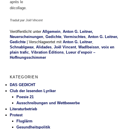
après le
décollage.
Traduit par Joël Vincent
Veröffentlicht unter
Allgemein
,
Anton G. Leitner,
Neuerscheinungen
,
Gedichte
,
Vermischtes
,
Anton G. Leitner,
Gedichte
|
Verschlagwortet mit
Anton G. Leitner
,
Schnablgwax
,
Alidades
,
Joël Vincent
,
Wadlbeissn
,
voix en
plain trafic
,
Vibration Éditions
,
Lueur d’espoir –
Hoffnungsschimmer
KATEGORIEN
DAS GEDICHT
Club der lesenden Lyriker
Poesie 21
Ausschreibungen und Wettbewerbe
Literaturbetrieb
Protest
Fluglärm
Gesundheitspolitik