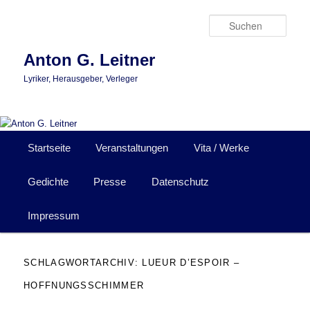
Zum
Zum
primären
sekundären
Such
Inhalt
Inhalt
springen
springen
Anton G. Leitner
Lyriker, Herausgeber, Verleger
Hauptmenü
Startseite
Veranstaltungen
Vita / Werke
Gedichte
Presse
Datenschutz
Impressum
SCHLAGWORTARCHIV:
LUEUR D’ESPOIR –
HOFFNUNGSSCHIMMER