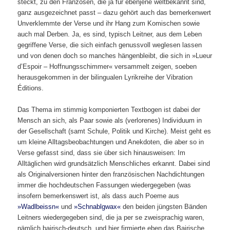
steckt, zu den Franzosen, die ja für ebenjene weltbekannt sind,
ganz ausgezeichnet passt – dazu gehört auch das bemerkenwert
Unverklemmte der Verse und ihr Hang zum Komischen sowie
auch mal Derben. Ja, es sind, typisch Leitner, aus dem Leben
gegriffene Verse, die sich einfach genussvoll weglesen lassen
und von denen doch so manches hängenbleibt, die sich in »Lueur
d’Espoir – Hoffnungsschimmer« versammelt zeigen, soeben
herausgekommen in der bilingualen Lyrikreihe der Vibration
Éditions.
Das Thema im stimmig komponierten Textbogen ist dabei der
Mensch an sich, als Paar sowie als (verlorenes) Individuum in
der Gesellschaft (samt Schule, Politik und Kirche). Meist geht es
um kleine Alltagsbeobachtungen und Anekdoten, die aber so in
Verse gefasst sind, dass sie über sich hinausweisen: Im
Alltäglichen wird grundsätzlich Menschliches erkannt. Dabei sind
als Originalversionen hinter den französischen Nachdichtungen
immer die hochdeutschen Fassungen wiedergegeben (was
insofern bemerkenswert ist, als dass auch Poeme aus
»Wadlbeissn«
und
»Schnablgwax«
den beiden jüngsten Bänden
Leitners wiedergegeben sind, die ja per se zweisprachig waren,
nämlich bairisch-deutsch, und hier firmierte eben das Bairische