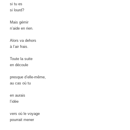
si tu es
si lourd?
Mais gémir
n’aide en rien.
Alors va dehors
à l’air frais.
Toute la suite
en découle
presque d’elle-même,
au cas où tu
en aurais
l’idée
vers où le voyage
pourrait mener