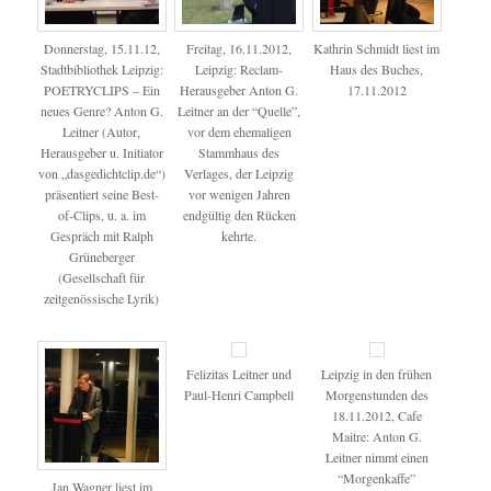
Donnerstag, 15.11.12,
Freitag, 16.11.2012,
Kathrin Schmidt liest im
Stadtbibliothek Leipzig:
Leipzig: Reclam-
Haus des Buches,
POETRYCLIPS – Ein
Herausgeber Anton G.
17.11.2012
neues Genre? Anton G.
Leitner an der “Quelle”,
Leitner (Autor,
vor dem ehemaligen
Herausgeber u. Initiator
Stammhaus des
von „dasgedichtclip.de“)
Verlages, der Leipzig
präsentiert seine Best-
vor wenigen Jahren
of-Clips, u. a. im
endgültig den Rücken
Gespräch mit Ralph
kehrte.
Grüneberger
(Gesellschaft für
zeitgenössische Lyrik)
Felizitas Leitner und
Leipzig in den frühen
Paul-Henri Campbell
Morgenstunden des
18.11.2012, Cafe
Maitre: Anton G.
Leitner nimmt einen
“Morgenkaffe”
Jan Wagner liest im