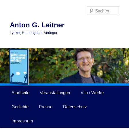
Zum
primären
Such
Inhalt
springen
Anton G. Leitner
Lyriker, Herausgeber, Verleger
Hauptmenü
Startseite
Veranstaltungen
Vita / Werke
Gedichte
Presse
Datenschutz
Impressum