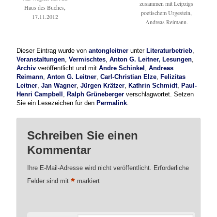
zusammen mit Leipzigs
Haus des Buches,
poetischem Urgestein,
17.11.2012
Andreas Reimann.
Dieser Eintrag wurde von
antongleitner
unter
Literaturbetrieb
,
Veranstaltungen
,
Vermischtes
,
Anton G. Leitner, Lesungen
,
Archiv
veröffentlicht und mit
Andre Schinkel
,
Andreas
Reimann
,
Anton G. Leitner
,
Carl-Christian Elze
,
Felizitas
Leitner
,
Jan Wagner
,
Jürgen Krätzer
,
Kathrin Schmidt
,
Paul-
Henri Campbell
,
Ralph Grüneberger
verschlagwortet. Setzen
Sie ein Lesezeichen für den
Permalink
.
Schreiben Sie einen
Kommentar
Ihre E-Mail-Adresse wird nicht veröffentlicht.
Erforderliche
*
Felder sind mit
markiert