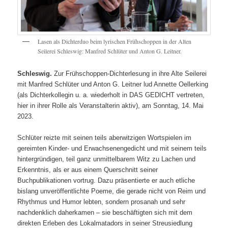
Lasen als Dichterduo beim lyrischen Frühschoppen in der Alten
Seilerei Schleswig: Manfred Schlüter und Anton G. Leitner.
Schleswig.
Zur Frühschoppen-Dichterlesung in ihre Alte Seilerei
mit Manfred Schlüter und Anton G. Leitner lud Annette Oellerking
(als Dichterkollegin u. a. wiederholt in DAS GEDICHT vertreten,
hier in ihrer Rolle als Veranstalterin aktiv), am Sonntag, 14. Mai
2023.
Schlüter reizte mit seinen teils aberwitzigen Wortspielen im
gereimten Kinder- und Erwachsenengedicht und mit seinem teils
hintergründigen, teil ganz unmittelbarem Witz zu Lachen und
Erkenntnis, als er aus einem Querschnitt seiner
Buchpublikationen vortrug. Dazu präsentierte er auch etliche
bislang unveröffentlichte Poeme, die gerade nicht von Reim und
Rhythmus und Humor lebten, sondern prosanah und sehr
nachdenklich daherkamen – sie beschäftigten sich mit dem
direkten Erleben des Lokalmatadors in seiner Streusiedlung