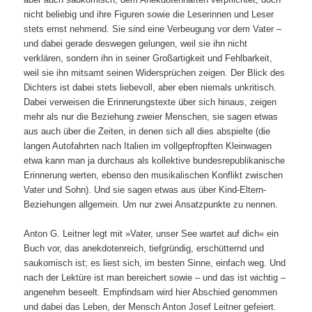
nicht beliebig und ihre Figuren sowie die Leserinnen und Leser
stets ernst nehmend. Sie sind eine Verbeugung vor dem Vater –
und dabei gerade deswegen gelungen, weil sie ihn nicht
verklären, sondern ihn in seiner Großartigkeit und Fehlbarkeit,
weil sie ihn mitsamt seinen Widersprüchen zeigen. Der Blick des
Dichters ist dabei stets liebevoll, aber eben niemals unkritisch.
Dabei verweisen die Erinnerungstexte über sich hinaus, zeigen
mehr als nur die Beziehung zweier Menschen, sie sagen etwas
aus auch über die Zeiten, in denen sich all dies abspielte (die
langen Autofahrten nach Italien im vollgepfropften Kleinwagen
etwa kann man ja durchaus als kollektive bundesrepublikanische
Erinnerung werten, ebenso den musikalischen Konflikt zwischen
Vater und Sohn). Und sie sagen etwas aus über Kind-Eltern-
Beziehungen allgemein. Um nur zwei Ansatzpunkte zu nennen.
Anton G. Leitner legt mit »Vater, unser See wartet auf dich« ein
Buch vor, das anekdotenreich, tiefgründig, erschütternd und
saukomisch ist; es liest sich, im besten Sinne, einfach weg. Und
nach der Lektüre ist man bereichert sowie – und das ist wichtig –
angenehm beseelt. Empfindsam wird hier Abschied genommen
und dabei das Leben, der Mensch Anton Josef Leitner gefeiert.