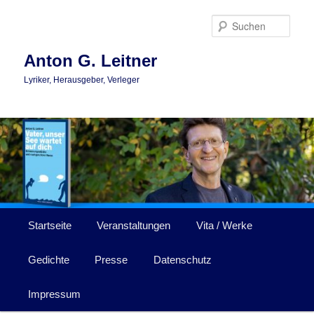
Zum
Zum
primären
sekundären
Such
Inhalt
Inhalt
springen
springen
Anton G. Leitner
Lyriker, Herausgeber, Verleger
Hauptmenü
Startseite
Veranstaltungen
Vita / Werke
Gedichte
Presse
Datenschutz
Impressum