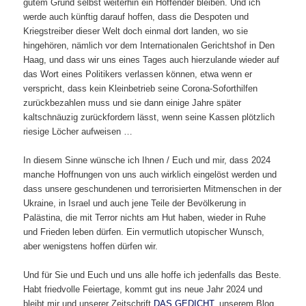
gutem Grund selbst weiterhin ein Hoffender bleiben. Und ich
werde auch künftig darauf hoffen, dass die Despoten und
Kriegstreiber dieser Welt doch einmal dort landen, wo sie
hingehören, nämlich vor dem Internationalen Gerichtshof in Den
Haag, und dass wir uns eines Tages auch hierzulande wieder auf
das Wort eines Politikers verlassen können, etwa wenn er
verspricht, dass kein Kleinbetrieb seine Corona-Soforthilfen
zurückbezahlen muss und sie dann einige Jahre später
kaltschnäuzig zurückfordern lässt, wenn seine Kassen plötzlich
riesige Löcher aufweisen …
In diesem Sinne wünsche ich Ihnen / Euch und mir, dass 2024
manche Hoffnungen von uns auch wirklich eingelöst werden und
dass unsere geschundenen und terrorisierten Mitmenschen in der
Ukraine, in Israel und auch jene Teile der Bevölkerung in
Palästina, die mit Terror nichts am Hut haben, wieder in Ruhe
und Frieden leben dürfen. Ein vermutlich utopischer Wunsch,
aber wenigstens hoffen dürfen wir.
Und für Sie und Euch und uns alle hoffe ich jedenfalls das Beste.
Habt friedvolle Feiertage, kommt gut ins neue Jahr 2024 und
bleibt mir und unserer Zeitschrift
DAS GEDICHT
, unserem Blog