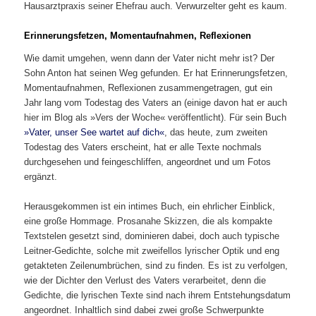
Hausarztpraxis seiner Ehefrau auch. Verwurzelter geht es kaum.
Erinnerungsfetzen, Momentaufnahmen, Reflexionen
Wie damit umgehen, wenn dann der Vater nicht mehr ist? Der
Sohn Anton hat seinen Weg gefunden. Er hat Erinnerungsfetzen,
Momentaufnahmen, Reflexionen zusammengetragen, gut ein
Jahr lang vom Todestag des Vaters an (einige davon hat er auch
hier im Blog als »Vers der Woche« veröffentlicht). Für sein Buch
»Vater, unser See wartet auf dich«
, das heute, zum zweiten
Todestag des Vaters erscheint, hat er alle Texte nochmals
durchgesehen und feingeschliffen, angeordnet und um Fotos
ergänzt.
Herausgekommen ist ein intimes Buch, ein ehrlicher Einblick,
eine große Hommage. Prosanahe Skizzen, die als kompakte
Textstelen gesetzt sind, dominieren dabei, doch auch typische
Leitner-Gedichte, solche mit zweifellos lyrischer Optik und eng
getakteten Zeilenumbrüchen, sind zu finden. Es ist zu verfolgen,
wie der Dichter den Verlust des Vaters verarbeitet, denn die
Gedichte, die lyrischen Texte sind nach ihrem Entstehungsdatum
angeordnet. Inhaltlich sind dabei zwei große Schwerpunkte