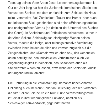
Todestag seines Vater Anton Josef Leitner herausgekommen ist.
Gut ein Jahr lang hat hier der Junior mit literarischen Mitteln den
Verlust des Seniors, mit dem er sich bis zum Schluss ein Haus
teilte, verarbeitet. Voll Zärtlichkeit, Trauer und Humor, aber auch
mit kritischem Blick geschrieben sind seine »Erinnerungsstücke
und nachgerufenen Verse« (so definiert der Untertitel des Buches
das Genre). In Anekdoten und Reflexionen beleuchtete Leitner in
der Alten Seilerei Schleswig das einzigartige Wesen seines
Vaters, machte die innige, aber reibungsintensive Verbindung
zwischen ihnen beiden deutlich und verwies zugleich auf die
Zeitgeschichte, das »Damals war es eben so«, das wesentlich
daran beteiligt ist, den individuellen Verhältnissen auch viel
Allgemeingültigkeit zu verleihen, das Besondere auch als
Stellvertreter wirken zu lassen, etwa wenn der Senior die Musik
der Jugend radikal ablehnt.
Die Einführung in die Veranstaltung übernahm neben Annette
Oellerking auch ihr Mann Christian Oellerking, dessen Vorfahren
die Alte Seilerei, die heute ein Kultur- und Veranstaltungsraum
ist, einst in ihrer ursprünglichen Funktion, nämlich als
Schleswiger Tauwerkfabrik, gegründet hatten.