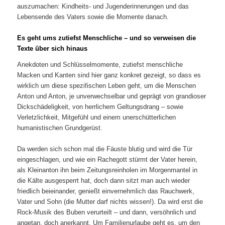
auszumachen: Kindheits- und Jugenderinnerungen und das
Lebensende des Vaters sowie die Momente danach.
Es geht ums zutiefst Menschliche – und so verweisen die
Texte über sich hinaus
Anekdoten und Schlüsselmomente, zutiefst menschliche
Macken und Kanten sind hier ganz konkret gezeigt, so dass es
wirklich um diese spezifischen Leben geht, um die Menschen
Anton und Anton, je unverwechselbar und geprägt von grandioser
Dickschädeligkeit, von herrlichem Geltungsdrang – sowie
Verletzlichkeit, Mitgefühl und einem unerschütterlichen
humanistischen Grundgerüst.
Da werden sich schon mal die Fäuste blutig und wird die Tür
eingeschlagen, und wie ein Rachegott stürmt der Vater herein,
als Kleinanton ihn beim Zeitungsreinholen im Morgenmantel in
die Kälte ausgesperrt hat, doch dann sitzt man auch wieder
friedlich beieinander, genießt einvernehmlich das Rauchwerk,
Vater und Sohn (die Mutter darf nichts wissen!). Da wird erst die
Rock-Musik des Buben verurteilt – und dann, versöhnlich und
angetan, doch anerkannt. Um Familienurlaube geht es, um den