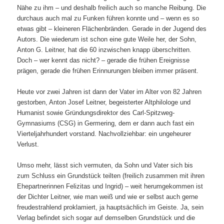
Nähe zu ihm – und deshalb freilich auch so manche Reibung. Die
durchaus auch mal zu Funken führen konnte und – wenn es so
etwas gibt – kleineren Flächenbränden. Gerade in der Jugend des
Autors. Die wiederum ist schon eine gute Weile her, der Sohn,
Anton G. Leitner, hat die 60 inzwischen knapp überschritten.
Doch – wer kennt das nicht? – gerade die frühen Ereignisse
prägen, gerade die frühen Erinnurungen bleiben immer präsent.
Heute vor zwei Jahren ist dann der Vater im Alter von 82 Jahren
gestorben, Anton Josef Leitner, begeisterter Altphilologe und
Humanist sowie Gründungsdirektor des Carl-Spitzweg-
Gymnasiums (CSG) in Germering, dem er dann auch fast ein
Vierteljahrhundert vorstand. Nachvollziehbar: ein ungeheurer
Verlust.
Umso mehr, lässt sich vermuten, da Sohn und Vater sich bis
zum Schluss ein Grundstück teilten (freilich zusammen mit ihren
Ehepartnerinnen Felizitas und Ingrid) – weit herumgekommen ist
der Dichter Leitner, wie man weiß und wie er selbst auch gerne
freudestrahlend proklamiert, ja hauptsächlich im Geiste. Ja, sein
Verlag befindet sich sogar auf demselben Grundstück und die