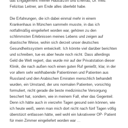
das Engagement meiner Hausärztin und Ehefrau, Dr. med.
Felizitas Leitner, am Ende alles überlebt habe.
Die Erfahrungen, die ich dabei einmal mehr in einem
Krankenhaus in München sammeln musste, in das ich
notfallmäßig eingeliefert worden war, gehören zu den
schlimmsten Erlebnissen meines Lebens und zeigen auf
drastische Weise, wohin sich derzeit unser deutsches
Gesundheitssystem entwickelt. Ich könnte viel darüber berichten
und schreiben, tue es aber heute noch nicht. Dass allerdings
Geld die Welt regiert, das wurde mir auf der Privatstation dieser
Klinik, die nach außen noch einen guten Ruf genießt, klar, in der
vor allem sehr wohlhabende Patientinnen und Patienten aus
Russland und den Arabischen Emiraten menschlich behandelt
wurden, ein Umstand, der uns normalen Patienten, vorsichtig
formuliert, nicht gerade die beste medizinische Versorgung
beschert hat, sondern, wie in meinem Fall, eher das Gegenteil.
Denn ich hätte auch in vierzehn Tagen gesund sein können, wie
ich heute weiß, wenn man mich dort nicht nach fünf Tagen völlig
überstürzt entlassen hätte, weil wohl ein lukrativerer OP- Patient
für mein Zimmer eingeliefert worden war …