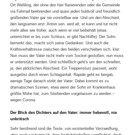
Ort Weßling, der ohne den hier flanierenden oder die Gemeinde
via Fahrrad beehrenden und quasi jeden huldvoll und freundlich
grüßenden Vater gar nie vorstellbar war. Und um den Abschied,
den langsamen erst: Anton sen. wird alt, er kann und tut nicht
mehr alles wie früher, auch wenn er viel beibehält (etwa
unterrichtet er bis zum Schluss, er gibt Nachhilfe). Der Sohn
bemerkt das, macht sich seine Gedanken. Und auch die
Kräfteverhältnisse zwischen den beiden verschieben sich, klar:
Nun muss der Vater nicht mehr vom Sockel gestoßen, nun muss
er unterstützt werden. Und schließlich geht’s um den schnellen,
ja, den plötzlichen Abschied: Ein Treppensturz passiert, wohl
ausgelöst durch einen Schlaganfall. Rapide geht es bergab,
wenige Tage danach stirbt der Vater. Dabei kommt es zu
dramatischen Szenen, etwa wenn der Sohn im Krankenhaus
größte Mühe hat, zum Sterbenden vorgelassen zu werden –
wegen Corona.
Der Blick des Dichters auf den Vater: immer liebevoll, nie
unkritisch
Sehr berührend sind die Texte, von existentieller Verzweiflung,
aber auch saukomisch, dem Anekdotenhaften verpflichtet, doch