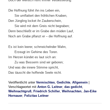
Doch der Mensch hofft immer Verbesserung.
Die Hoffnung führt ihn ins Leben ein,
Sie umflattert den fröhlichen Knaben,
Den Jüngling locket ihr Zauberschein,
Sie wird mit dem Greis nicht begraben;
Denn beschließt er im Grabe den müden Lauf,
Noch am Grabe pflanzt er – die Hoffnung auf.
Es ist kein leerer, schmeichelnder Wahn,
Erzeugt im Gehirne des Toren.
Im Herzen kündet es laut sich an:
Zu was Besserm sind wir geboren;
Und was die innere Stimme spricht,
Das täuscht die hoffende Seele nicht.
Veröffentlicht unter
Vermischtes
,
Gedichte
,
Allgemein
|
Verschlagwortet mit
Anton G. Leitner
,
das gedicht
,
Weihnachtgruß
,
Friedrich Schiller
,
Weihnachten
,
Jan-Eike
Hornauer
,
Felizitas Leitner