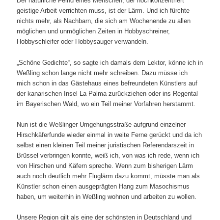
Der natürliche Feind eines Menschen, der hochkonzentriert
geistige Arbeit verrichten muss, ist der Lärm. Und ich fürchte
nichts mehr, als Nachbarn, die sich am Wochenende zu allen
möglichen und unmöglichen Zeiten in Hobbyschreiner,
Hobbyschleifer oder Hobbysauger verwandeln.
„Schöne Gedichte“, so sagte ich damals dem Lektor, könne ich in
Weßling schon lange nicht mehr schreiben. Dazu müsse ich
mich schon in das Gästehaus eines befreundeten Künstlers auf
der kanarischen Insel La Palma zurückziehen oder ins Regental
im Bayerischen Wald, wo ein Teil meiner Vorfahren herstammt.
Nun ist die Weßlinger Umgehungsstraße aufgrund einzelner
Hirschkäferfunde wieder einmal in weite Ferne gerückt und da ich
selbst einen kleinen Teil meiner juristischen Referendarszeit in
Brüssel verbringen konnte, weiß ich, von was ich rede, wenn ich
von Hirschen und Käfern spreche. Wenn zum bisherigen Lärm
auch noch deutlich mehr Fluglärm dazu kommt, müsste man als
Künstler schon einen ausgeprägten Hang zum Masochismus
haben, um weiterhin in Weßling wohnen und arbeiten zu wollen.
Unsere Region gilt als eine der schönsten in Deutschland und