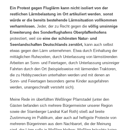
Ein Protest gegen Fluglärm kann nicht isoliert von der
restlichen Lärmbelastung im Ort artikuliert werden
,
sonst
würde er die bereits bestehende Lärmsituation vollkommen
verharmlosen.
Jeder, der zu Recht gegen die
völlig unsinnige
Erweiterung des Sonderflughafens Oberpfaffenhofens
protestiert, weil sie
eine der schönsten Natur- und
Seenlandschaften Deutschlands zerstört,
kann auch selbst
etwas gegen den Lärm unternehmen. Etwa durch Einhaltung der
mittäglichen Ruhezeiten, durch Unterlassung von lärmstörenden
Arbeiten an Sonn- und Feiertagen, durch Unterlassung unsinniger
Fahrten durch den Ort (beispielsweise mit lärmenden Traktoren,
die zu Hobbyzwecken unterhalten werden und mit denen an
Sonn- und Feiertagen besonders gerne Kinder ausgefahren
werden, unangeschnallt versteht sich).
Meine Rede im überfüllten Weßlinger Pfarrstadel (unter den
Gästen befanden sich mehrere Bürgermeister unserer Region
sowie der Starnberger Landrat Karl Roth) stieß auf breite
Zustimmung im Publikum, aber auch auf heftigste Proteste von
mehreren Bürgerinnen aus dem Nachbarort, die der Meinung
sind, der Lärm solle in Weßling bleiben: Weßling bräuchte keine