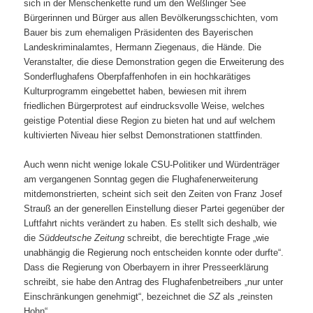
sich in der Menschenkette rund um den Weßlinger See
Bürgerinnen und Bürger aus allen Bevölkerungsschichten, vom
Bauer bis zum ehemaligen Präsidenten des Bayerischen
Landeskriminalamtes, Hermann Ziegenaus, die Hände. Die
Veranstalter, die diese Demonstration gegen die Erweiterung des
Sonderflughafens Oberpfaffenhofen in ein hochkarätiges
Kulturprogramm eingebettet haben, bewiesen mit ihrem
friedlichen Bürgerprotest auf eindrucksvolle Weise, welches
geistige Potential diese Region zu bieten hat und auf welchem
kultivierten Niveau hier selbst Demonstrationen stattfinden.
Auch wenn nicht wenige lokale CSU-Politiker und Würdenträger
am vergangenen Sonntag gegen die Flughafenerweiterung
mitdemonstrierten, scheint sich seit den Zeiten von Franz Josef
Strauß an der generellen Einstellung dieser Partei gegenüber der
Luftfahrt nichts verändert zu haben. Es stellt sich deshalb, wie
die
Süddeutsche Zeitung
schreibt, die berechtigte Frage „wie
unabhängig die Regierung noch entscheiden konnte oder durfte“.
Dass die Regierung von Oberbayern in ihrer Presseerklärung
schreibt, sie habe den Antrag des Flughafenbetreibers „nur unter
Einschränkungen genehmigt“, bezeichnet die
SZ
als „reinsten
Hohn“.