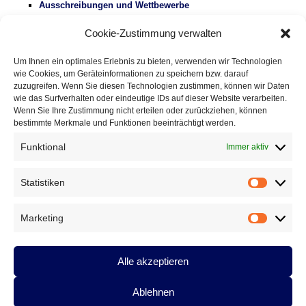
Ausschreibungen und Wettbewerbe
Literaturbetrieb
Cookie-Zustimmung verwalten
Protest
Fluglärm
Um Ihnen ein optimales Erlebnis zu bieten, verwenden wir Technologien
Gesundheitspolitik
wie Cookies, um Geräteinformationen zu speichern bzw. darauf
Vermischtes
zuzugreifen. Wenn Sie diesen Technologien zustimmen, können wir Daten
wie das Surfverhalten oder eindeutige IDs auf dieser Website verarbeiten.
Wenn Sie Ihre Zustimmung nicht erteilen oder zurückziehen, können
DAS GEDICHT BLOG
bestimmte Merkmale und Funktionen beeinträchtigt werden.
Eingestreute Gedichte: »Der Freibadschwimmer« von Jan-
Eike Hornauer
9. August 2026
Funktional
Immer aktiv
Im babylonischen Süden der Lyrik, Folge 127: » El ojo de
Celan – Das Auge von Celan« von Susana Szwarc
Statistiken
Statistik
(Argentinien)
5. August 2026
Eingestreute Gedichte: »haiku-gebet« von Fitzgerald Kusz
2.
Marketing
August 2026
Marketin
ARCHIV
Alle akzeptieren
Archiv
Ablehnen