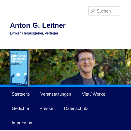
Zum
Zum
primären
sekundären
Such
Inhalt
Inhalt
springen
springen
Anton G. Leitner
Lyriker, Herausgeber, Verleger
Hauptmenü
Startseite
Veranstaltungen
Vita / Werke
Gedichte
Presse
Datenschutz
Impressum