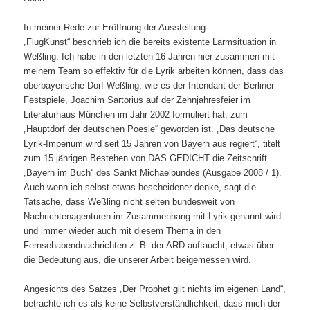
In meiner Rede zur Eröffnung der Ausstellung
„FlugKunst“ beschrieb ich die bereits existente Lärmsituation in
Weßling. Ich habe in den letzten 16 Jahren hier zusammen mit
meinem Team so effektiv für die Lyrik arbeiten können, dass das
oberbayerische Dorf Weßling, wie es der Intendant der Berliner
Festspiele, Joachim Sartorius auf der Zehnjahresfeier im
Literaturhaus München im Jahr 2002 formuliert hat, zum
„Hauptdorf der deutschen Poesie“ geworden ist. „Das deutsche
Lyrik-Imperium wird seit 15 Jahren von Bayern aus regiert“, titelt
zum 15 jährigen Bestehen von DAS GEDICHT die Zeitschrift
„Bayern im Buch“ des Sankt Michaelbundes (Ausgabe 2008 / 1).
Auch wenn ich selbst etwas bescheidener denke, sagt die
Tatsache, dass Weßling nicht selten bundesweit von
Nachrichtenagenturen im Zusammenhang mit Lyrik genannt wird
und immer wieder auch mit diesem Thema in den
Fernsehabendnachrichten z. B. der ARD auftaucht, etwas über
die Bedeutung aus, die unserer Arbeit beigemessen wird.
Angesichts des Satzes „Der Prophet gilt nichts im eigenen Land“,
betrachte ich es als keine Selbstverständlichkeit, dass mich der