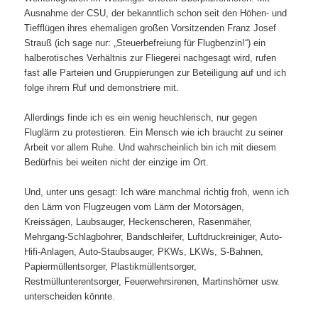
Ausnahme der CSU, der bekanntlich schon seit den Höhen- und
Tiefflügen ihres ehemaligen großen Vorsitzenden Franz Josef
Strauß (ich sage nur: „Steuerbefreiung für Flugbenzin!“) ein
halberotisches Verhältnis zur Fliegerei nachgesagt wird, rufen
fast alle Parteien und Gruppierungen zur Beteiligung auf und ich
folge ihrem Ruf und demonstriere mit.
Allerdings finde ich es ein wenig heuchlerisch, nur gegen
Fluglärm zu protestieren. Ein Mensch wie ich braucht zu seiner
Arbeit vor allem Ruhe. Und wahrscheinlich bin ich mit diesem
Bedürfnis bei weiten nicht der einzige im Ort.
Und, unter uns gesagt: Ich wäre manchmal richtig froh, wenn ich
den Lärm von Flugzeugen vom Lärm der Motorsägen,
Kreissägen, Laubsauger, Heckenscheren, Rasenmäher,
Mehrgang-Schlagbohrer, Bandschleifer, Luftdruckreiniger, Auto-
Hifi-Anlagen, Auto-Staubsauger, PKWs, LKWs, S-Bahnen,
Papiermüllentsorger, Plastikmüllentsorger,
Restmüllunterentsorger, Feuerwehrsirenen, Martinshörner usw.
unterscheiden könnte.