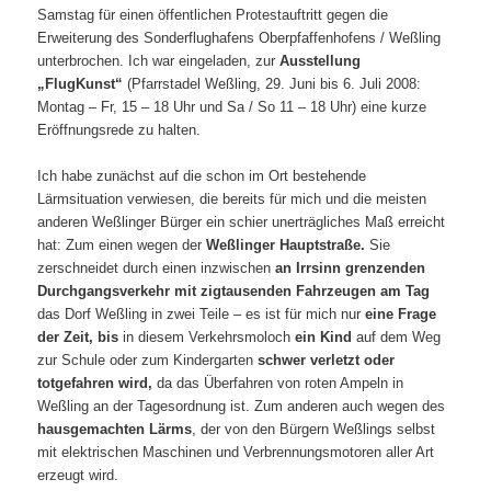
Samstag für einen öffentlichen Protestauftritt gegen die
Erweiterung des Sonderflughafens Oberpfaffenhofens / Weßling
unterbrochen. Ich war eingeladen, zur
Ausstellung
„FlugKunst“
(Pfarrstadel Weßling, 29. Juni bis 6. Juli 2008:
Montag – Fr, 15 – 18 Uhr und Sa / So 11 – 18 Uhr) eine kurze
Eröffnungsrede zu halten.
Ich habe zunächst auf die schon im Ort bestehende
Lärmsituation verwiesen, die bereits für mich und die meisten
anderen Weßlinger Bürger ein schier unerträgliches Maß erreicht
hat: Zum einen wegen der
Weßlinger Hauptstraße.
Sie
zerschneidet durch einen inzwischen
an Irrsinn grenzenden
Durchgangsverkehr mit zigtausenden Fahrzeugen am Tag
das Dorf Weßling in zwei Teile – es ist für mich nur
eine Frage
der Zeit,
bis
in diesem Verkehrsmoloch
ein Kind
auf dem Weg
zur Schule oder zum Kindergarten
schwer verletzt oder
totgefahren wird,
da das Überfahren von roten Ampeln in
Weßling an der Tagesordnung ist. Zum anderen auch wegen des
hausgemachten Lärms
, der von den Bürgern Weßlings selbst
mit elektrischen Maschinen und Verbrennungsmotoren aller Art
erzeugt wird.