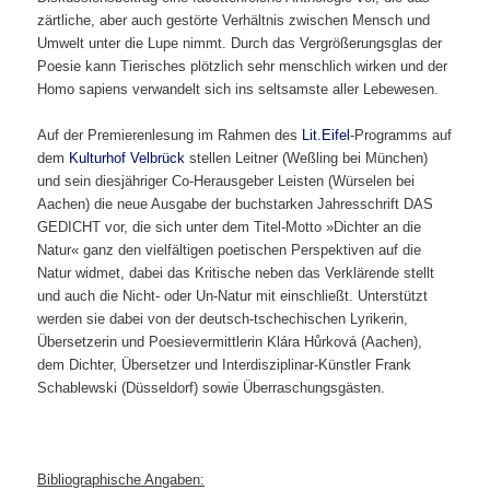
zärtliche, aber auch gestörte Verhältnis zwischen Mensch und
Umwelt unter die Lupe nimmt. Durch das Vergrößerungsglas der
Poesie kann Tierisches plötzlich sehr menschlich wirken und der
Homo sapiens verwandelt sich ins seltsamste aller Lebewesen.
Auf der Premierenlesung im Rahmen des
Lit.Eifel
-Programms auf
dem
Kulturhof Velbrück
stellen Leitner (Weßling bei München)
und sein diesjähriger Co-Herausgeber Leisten (Würselen bei
Aachen) die neue Ausgabe der buchstarken Jahresschrift DAS
GEDICHT vor, die sich unter dem Titel-Motto »Dichter an die
Natur« ganz den vielfältigen poetischen Perspektiven auf die
Natur widmet, dabei das Kritische neben das Verklärende stellt
und auch die Nicht- oder Un-Natur mit einschließt. Unterstützt
werden sie dabei von der deutsch-tschechischen Lyrikerin,
Übersetzerin und Poesievermittlerin Klára Hůrková (Aachen),
dem Dichter, Übersetzer und Interdisziplinar-Künstler Frank
Schablewski (Düsseldorf) sowie Überraschungsgästen.
Bibliographische Angaben: