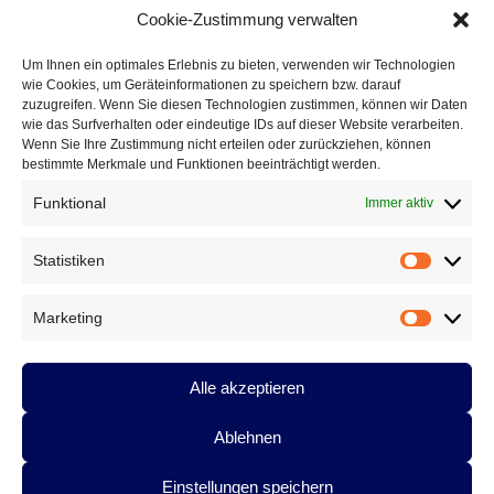
Einladung zur Veranstaltung als PDF
Cookie-Zustimmung verwalten
Infoblatt zu DAS GEDICHT 27 inklusive Leseproben als
PDF
Um Ihnen ein optimales Erlebnis zu bieten, verwenden wir Technologien
Cover von DAS GEDICHT 27 als PDF
wie Cookies, um Geräteinformationen zu speichern bzw. darauf
Cover von DAS GEDICHT 27 als JPG
zuzugreifen. Wenn Sie diesen Technologien zustimmen, können wir Daten
Portrait Christoph Leisten als JPG (Foto: Birgit Leisten)
wie das Surfverhalten oder eindeutige IDs auf dieser Website verarbeiten.
Portrait Anton G. Leitner als JPG (Foto: Volker Derlath)
Wenn Sie Ihre Zustimmung nicht erteilen oder zurückziehen, können
bestimmte Merkmale und Funktionen beeinträchtigt werden.
Funktional
Immer aktiv
Dieser Eintrag wurde von
Eike
unter
Literaturbetrieb
,
Ankündigungen
,
Anton G. Leitner, Lesungen
,
Vermischtes
,
Statistiken
Statistik
Veranstaltungen
veröffentlicht und mit
Klara Hurkova
,
Sylvia
Geist
,
Raoul Schrott
,
Lit.Eifel
,
Kulturhof Velbrück
,
Frank
Schablewski
,
DAS GEDICHT 27
,
Dagmar Nick
,
Marketing
Marketin
Buchpräsentation
,
Zeitschrift Das Gedicht
,
Ulrike Draesner
,
Tanja Dückers
,
Sabine Schiffner
,
Lesung
,
Joachim Sartorius
,
Jan Wagner
,
Helmut Krausser
,
Gerhard Rühm
,
Günter
Alle akzeptieren
Kunert
,
das gedicht
,
Christoph Leisten
,
Anton G. Leitner
verschlagwortet. Setzen Sie ein Lesezeichen für den
Permalink
.
Ablehnen
Einstellungen speichern
Datenschutzerklärung
Stolz präsentiert von WordPress