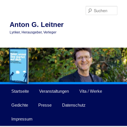
Zum
primären
Such
Inhalt
springen
Anton G. Leitner
Lyriker, Herausgeber, Verleger
Hauptmenü
Startseite
Veranstaltungen
Vita / Werke
Gedichte
Presse
Datenschutz
Impressum