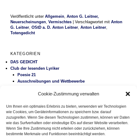
Veröffentlicht unter
Allgemein
,
Anton G. Leitner,
Neuerscheinungen
,
Vermischtes
|
Verschlagwortet mit
Anton
G. Leitner
,
OStD a. D. Anton Leitner
,
Anton Leitner
,
Totengedicht
KATEGORIEN
DAS GEDICHT
Club der lesenden Lyriker
Poesie 21
Ausschreibungen und Wettbewerbe
Literaturbetrieb
Cookie-Zustimmung verwalten
Protest
Fluglärm
Um Ihnen ein optimales Erlebnis zu bieten, verwenden wir Technologien
Gesundheitspolitik
wie Cookies, um Geräteinformationen zu speichern bzw. darauf
Vermischtes
zuzugreifen. Wenn Sie diesen Technologien zustimmen, können wir Daten
wie das Surfverhalten oder eindeutige IDs auf dieser Website verarbeiten.
Wenn Sie Ihre Zustimmung nicht erteilen oder zurückziehen, können
DAS GEDICHT BLOG
bestimmte Merkmale und Funktionen beeinträchtigt werden.