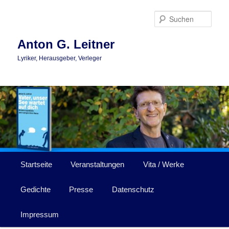
Zum
Zum
primären
sekundären
Such
Inhalt
Inhalt
springen
springen
Anton G. Leitner
Lyriker, Herausgeber, Verleger
Hauptmenü
Startseite
Veranstaltungen
Vita / Werke
Gedichte
Presse
Datenschutz
Impressum