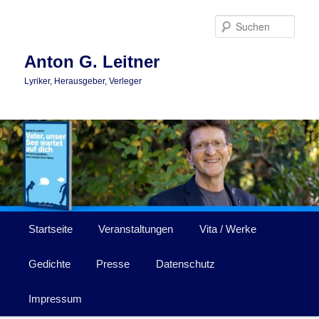
Zum
Zum
primären
sekundären
Such
Inhalt
Inhalt
springen
springen
Anton G. Leitner
Lyriker, Herausgeber, Verleger
Hauptmenü
Startseite
Veranstaltungen
Vita / Werke
Gedichte
Presse
Datenschutz
Impressum