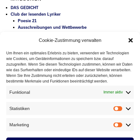
DAS GEDICHT
Club der lesenden Lyriker
Poesie 21
Ausschreibungen und Wettbewerbe
Literaturbetrieb
Cookie-Zustimmung verwalten
Protest
Fluglärm
Um Ihnen ein optimales Erlebnis zu bieten, verwenden wir Technologien
Gesundheitspolitik
wie Cookies, um Geräteinformationen zu speichern bzw. darauf
Vermischtes
zuzugreifen. Wenn Sie diesen Technologien zustimmen, können wir Daten
wie das Surfverhalten oder eindeutige IDs auf dieser Website verarbeiten.
Wenn Sie Ihre Zustimmung nicht erteilen oder zurückziehen, können
DAS GEDICHT BLOG
bestimmte Merkmale und Funktionen beeinträchtigt werden.
Im babylonischen Süden der Lyrik, Folge 127: » El ojo de
Celan – Das Auge von Celan« von Susana Szwarc
Funktional
Immer aktiv
(Argentinien)
5. August 2026
Eingestreute Gedichte: »haiku-gebet« von Fitzgerald Kusz
2.
Statistiken
August 2026
Statistik
Gedichte mit Tradition, Folge 336: »Der Beutelteufel« von
Achim Raven
31. Juli 2026
Marketing
Marketin