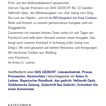
Print- auf den Multimediabereich gesprochen.
Und am Tag der Premiere von DAS GEDICHT Bd. 22 standen
Hellmuth Opitz, der Mitherausgeber von »Der Swing vom Ding.
Die Lust am Objekt«, und ich
im BR-Gespräch mit Knut Cordsen
Rede und Antwort zu unserer gemeinsamen Ausgabe rund um
Dinggedichte.
Zusammen mit meinem kleinen Team stehe ich seit Tagen am
Packtisch und helfe beim Versand unserer neuen Ausgabe. Das
bringt auch unseren Kreislauf in Schwung (»Der Swing vom
Ding«). Wir sind gespannt auf weitere Resonanz und Anregungen.
Mit herzlichen Grüßen aus Weßling
vom Packtisch,
Ihr Anton G. Leitner
Veröffentlicht unter
DAS GEDICHT
,
Literaturbetrieb
,
Presse
,
Presseecho
,
Vermischtes
|
Verschlagwortet mit
Anton G.
Leitner
,
Bayerischer Rundfunk
,
das gedicht
,
Hellmuth Opitz
,
Süddeutsche Zeitung
,
Zeitschrift Das Gedicht
|
Schreiben Sie
einen Kommentar
KATEGORIEN