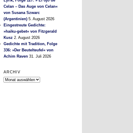
Lyrik, Folge 127: » El ojo de
Celan – Das Auge von Celan«
von Susana Szwarc
(Argentinien)
5. August 2026
Eingestreute Gedichte:
»haiku-gebet« von Fitzgerald
Kusz
2. August 2026
Gedichte mit Tradition, Folge
336: »Der Beutelteufel« von
Achim Raven
31. Juli 2026
ARCHIV
Archiv