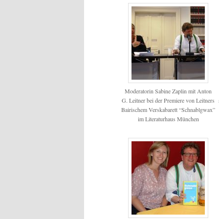
Moderatorin Sabine Zaplin mit Anton
G. Leitner bei der Premiere von Leitners
Bairischem Verskabarett “Schnablgwax”
im Literaturhaus München