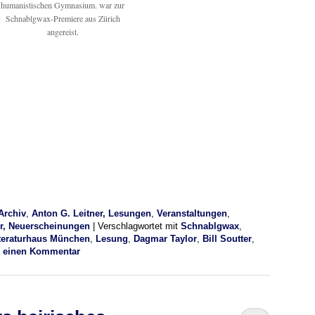
humanistischen Gymnasium. war zur
Schnablgwax-Premiere aus Zürich
angereist.
Archiv
,
Anton G. Leitner, Lesungen
,
Veranstaltungen
,
er, Neuerscheinungen
|
Verschlagwortet mit
Schnablgwax
,
teraturhaus München
,
Lesung
,
Dagmar Taylor
,
Bill Soutter
,
e einen Kommentar