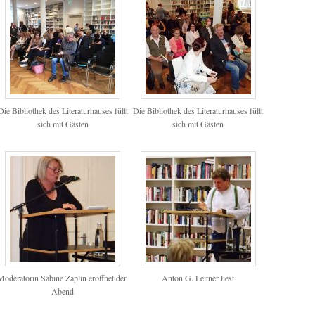
Die Bibliothek des Literaturhauses füllt
Die Bibliothek des Literaturhauses füllt
sich mit Gästen
sich mit Gästen
Moderatorin Sabine Zaplin eröffnet den
Anton G. Leitner liest
Abend