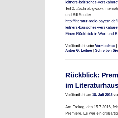
leitners-bairisches-verskabar
Teil 2: »Schnablgwax« interna
und Bill Soutter
http://literatur-radio-bayern.d
leitners-bairisches-verskabar
Einen Rückblick in Wort und 
Veröffentlicht unter
Vermischtes
|
Anton G. Leitner
|
Schreiben Si
Rückblick: Pre
im Literaturha
Veröffentlicht am
18. Juli 2016
vo
Am Freitag, den 15.7.2016, f
Premiere. Es war ein großarti