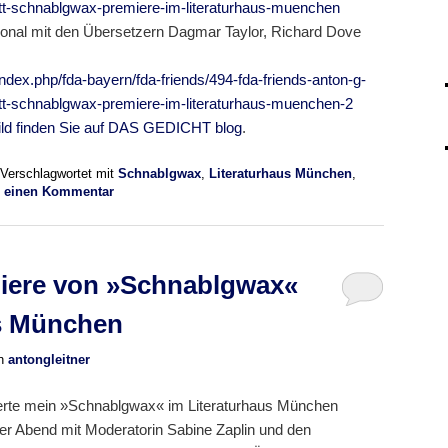
ett-schnablgwax-premiere-im-literaturhaus-muenchen
tional mit den Übersetzern Dagmar Taylor, Richard Dove
e/index.php/fda-bayern/fda-friends/494-fda-friends-anton-g-
ett-schnablgwax-premiere-im-literaturhaus-muenchen-2
Bild finden Sie auf DAS GEDICHT blog
.
Verschlagwortet mit
Schnablgwax
,
Literaturhaus München
,
e einen Kommentar
miere von »Schnablgwax«
us München
n
antongleitner
eierte mein »Schnablgwax« im Literaturhaus München
ger Abend mit Moderatorin Sabine Zaplin und den