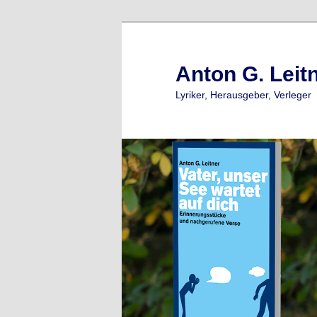
Zum
Zum
primären
sekundären
Inhalt
Inhalt
Anton G. Leit
springen
springen
Lyriker, Herausgeber, Verleger