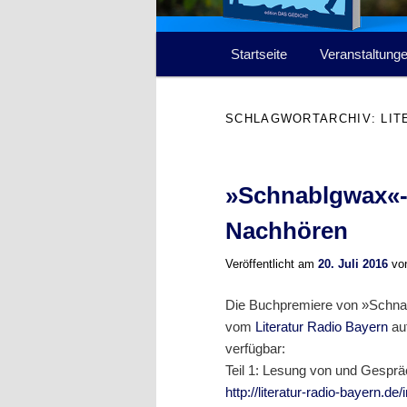
Hauptmenü
Startseite
Veranstaltung
SCHLAGWORTARCHIV:
LI
»Schnablgwax«-
Nachhören
Veröffentlicht am
20. Juli 2016
vo
Die Buchpremiere von »Schnab
vom
Literatur Radio Bayern
auf
verfügbar:
Teil 1: Lesung von und Gesprä
http://literatur-radio-bayern.d