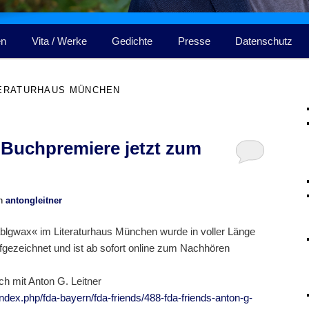
en
Vita / Werke
Gedichte
Presse
Datenschutz
TERATURHAUS MÜNCHEN
Buchpremiere jetzt zum
n
antongleitner
lgwax« im Literaturhaus München wurde in voller Länge
gezeichnet und ist ab sofort online zum Nachhören
ch mit Anton G. Leitner
e/index.php/fda-bayern/fda-friends/488-fda-friends-anton-g-