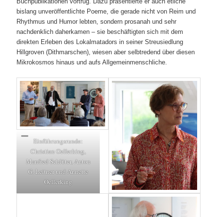
Buchpublikationen vortrug. Dazu präsentierte er auch etliche
bislang unveröffentlichte Poeme, die gerade nicht von Reim und
Rhythmus und Humor lebten, sondern prosanah und sehr
nachdenklich daherkamen – sie beschäftigten sich mit dem
direkten Erleben des Lokalmatadors in seiner Streusiedlung
Hillgroven (Dithmarschen), wiesen aber selbtredend über diesen
Mikrokosmos hinaus und aufs Allgemeinmenschliche.
Einführungsrunde:
Christian Oellerking,
Manfred Schlüter, Anton
G. Leitner und Annette
Oellerking