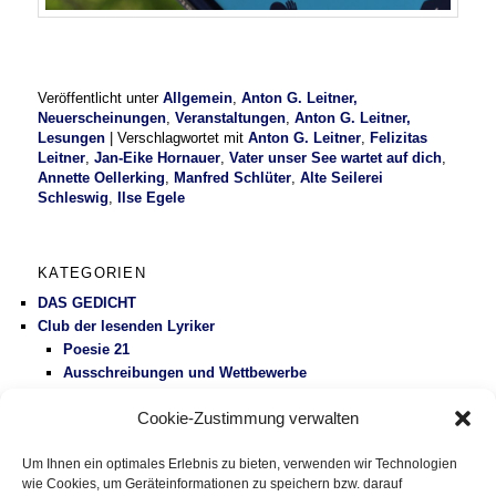
Veröffentlicht unter
Allgemein
,
Anton G. Leitner,
Neuerscheinungen
,
Veranstaltungen
,
Anton G. Leitner,
Lesungen
|
Verschlagwortet mit
Anton G. Leitner
,
Felizitas
Leitner
,
Jan-Eike Hornauer
,
Vater unser See wartet auf dich
,
Annette Oellerking
,
Manfred Schlüter
,
Alte Seilerei
Schleswig
,
Ilse Egele
KATEGORIEN
DAS GEDICHT
Club der lesenden Lyriker
Poesie 21
Ausschreibungen und Wettbewerbe
Literaturbetrieb
Cookie-Zustimmung verwalten
Protest
Fluglärm
Um Ihnen ein optimales Erlebnis zu bieten, verwenden wir Technologien
Gesundheitspolitik
wie Cookies, um Geräteinformationen zu speichern bzw. darauf
Vermischtes