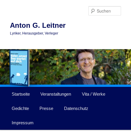
Zum
Zum
primären
sekundären
Such
Inhalt
Inhalt
springen
springen
Anton G. Leitner
Lyriker, Herausgeber, Verleger
Hauptmenü
Startseite
Veranstaltungen
Vita / Werke
Gedichte
Presse
Datenschutz
Impressum