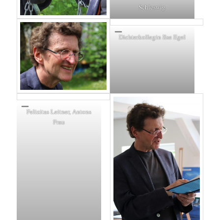
Schleswig
Dichterkollegin Ilse Egel
Felizitas Leitner, Antons
Frau